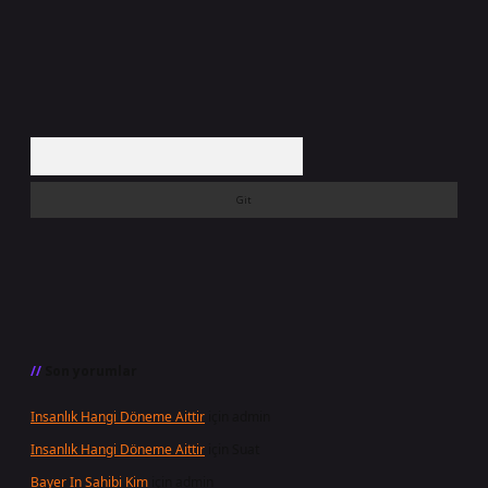
Arama
Son yorumlar
Insanlık Hangi Döneme Aittir
için
admin
Insanlık Hangi Döneme Aittir
için
Suat
Bayer In Sahibi Kim
için
admin