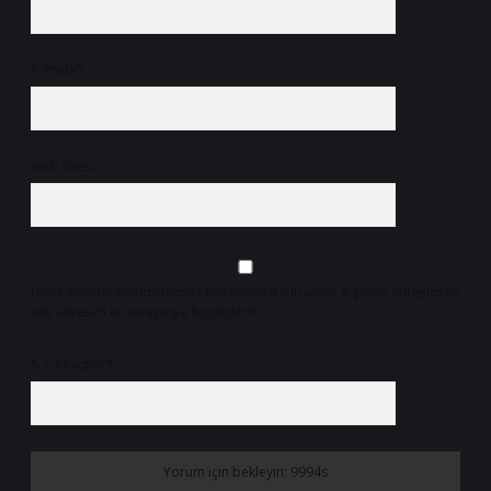
E-Posta*
Web Sitesi
Daha sonraki yorumlarımda kullanılması için adım, e-posta adresim ve
site adresim bu tarayıcıya kaydedilsin.
5 + 3 kaçtır?
*