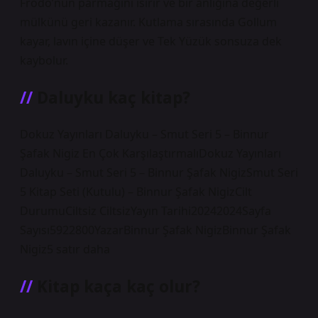
Frodo’nun parmağını ısırır ve bir anlığına değerli
mülkünü geri kazanır. Kutlama sırasında Gollum
kayar, lavın içine düşer ve Tek Yüzük sonsuza dek
kaybolur.
Daluyku kaç kitap?
Dokuz Yayınları Daluyku – Smut Seri 5 – Binnur
Şafak Nigiz En Çok KarşılaştırmalıDokuz Yayınları
Daluyku – Smut Seri 5 – Binnur Şafak NigizSmut Seri
5 Kitap Seti (Kutulu) – Binnur Şafak NigizCilt
DurumuCiltsiz CiltsizYayın Tarihi20242024Sayfa
Sayısı5922800YazarBinnur Şafak NigizBinnur Şafak
Nigiz5 satır daha
Kitap kaça kaç olur?