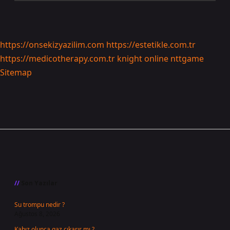
https://onsekizyazilim.com
https://estetikle.com.tr
https://medicotherapy.com.tr
knight online
nttgame
Sitemap
Sidebar
Son Yazılar
Su trompu nedir ?
Ağustos 8, 2026
Kabız olunca gaz çıkarır mı ?