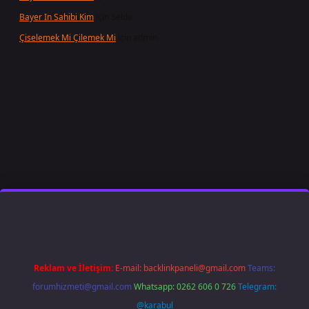
Bayer In Sahibi Kim
için
Selda
Çiselemek Mi Çilemek Mi
için
admin
t giriş
famecasino
ilbet giriş
www.betexper.xyz/
Reklam ve İletişim:
E-mail:
backlinkpaneli@gmail.com
Teams:
forumhizmeti@gmail.com
Whatsapp: 0262 606 0 726
Telegram:
@karabul