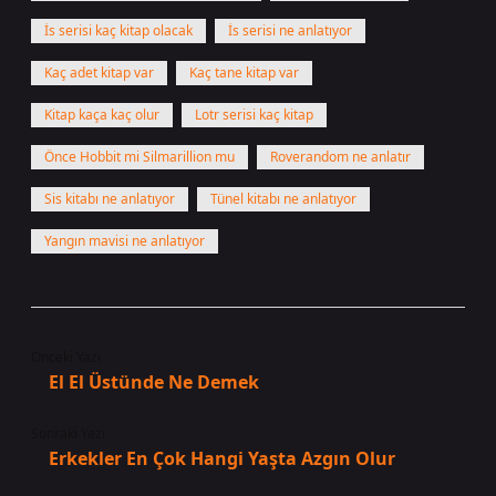
İs serisi kaç kitap olacak
İs serisi ne anlatıyor
Kaç adet kitap var
Kaç tane kitap var
Kitap kaça kaç olur
Lotr serisi kaç kitap
Önce Hobbit mi Silmarillion mu
Roverandom ne anlatır
Sis kitabı ne anlatıyor
Tünel kitabı ne anlatıyor
Yangın mavisi ne anlatıyor
Önceki Yazı
El El Üstünde Ne Demek
Sonraki Yazı
Erkekler En Çok Hangi Yaşta Azgın Olur