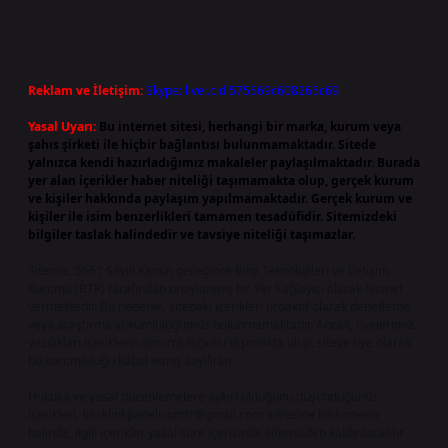
Reklam ve İletişim:
Skype: live:.cid.575569c608265c69
Yasal Uyarı:
Bu internet sitesi, herhangi bir marka, kurum veya
şahıs şirketi ile hiçbir bağlantısı bulunmamaktadır. Sitede
yalnızca kendi hazırladığımız makaleler paylaşılmaktadır. Burada
yer alan içerikler haber niteliği taşımamakta olup, gerçek kurum
ve kişiler hakkında paylaşım yapılmamaktadır. Gerçek kurum ve
kişiler ile isim benzerlikleri tamamen tesadüfidir. Sitemizdeki
bilgiler taslak halindedir ve tavsiye niteliği taşımazlar.
Sitemiz, 5651 Sayılı Kanun gereğince Bilgi Teknolojileri ve İletişim
Kurumu (BTK) tarafından onaylanmış bir Yer Sağlayıcı olarak hizmet
vermektedir. Bu nedenle, sitedeki içerikleri proaktif olarak denetleme
veya araştırma yükümlülüğümüz bulunmamaktadır. Ancak, üyelerimiz
yazdıkları içeriklerin sorumluluğunu taşımakta olup, siteye üye olarak
bu sorumluluğu kabul etmiş sayılırlar.
Hukuka ve yasal düzenlemelere aykırı olduğunu düşündüğünüz
içerikleri,
backlinkpanelicomtr@gmail.com
adresine bildirmeniz
halinde, ilgili içerikler yasal süre içerisinde sitemizden kaldırılacaktır.