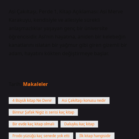
Asi Çakıltaşı, Perde 1, Kitap Açıklaması: Asi Merve
Karakuyu, kendisiyle ve ailesiyle sürekli
anlaşmazlıklar yaşayan genç bir üniversite
öğrencisidir. Asi’nin hayatına, aniden bir kelebeğin
kanatlarını ıslatan bir yağmur gibi giren gizemli bir
adam, hayatını kökten değiştirmeye başlar.
Tarih:
Makaleler
4 Büyük kitap Ne Denir
Asi Çakıltaşı konusu nedir
Binnur Şafak Nigiz is serisi kaç kitap
Bir evde kaç kitap olmalı
Daluyku kaç kitap
Frodo yüzüğü kaç senede yok etti
İlk kitap hangisidir