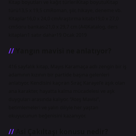
Kitap boyutları ve kağıt türleriKitap boyutuKitap
türü13,5 x 19,5 cmRoman, şiir, hikaye, deneme vb.
Kitaplar16,0 x 24,0 cmAraştırma kitabı19,0 x 27,0
cmSoru bankası21,0 x 29,7 cm (A4)Katalog, ders
kitapları1 satır daha•19 Ocak 2019
Yangın mavisi ne anlatıyor?
416 sayfalık kitap, Mayıs Karamaça adlı zengin bir iş
adamının kızının bir partide başına gelenleri
anlatıyor. Kendisini kaçıran Sıraç Karayel’e aşık olan
ana karakter, hayatta kalma mücadelesi ve aşk
duyguları arasında kalıyor. “Ateş Mavisi”,
betimlemeleri ve yalın diliyle her yaştan
okuyucunun beğenisini kazanıyor.
Asi Çakıltaşı konusu nedir?