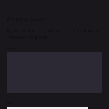
Bir yanıt yazın
E-posta adresiniz yayınlanmayacak.
Gerekli alanlar
*
ile işaretlenmişlerdir
Yorum
İsim*