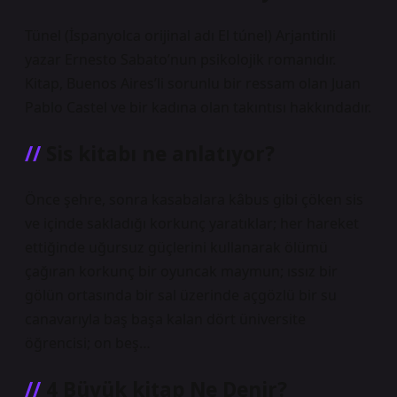
Tünel (İspanyolca orijinal adı El túnel) Arjantinli
yazar Ernesto Sabato’nun psikolojik romanıdır.
Kitap, Buenos Aires’li sorunlu bir ressam olan Juan
Pablo Castel ve bir kadına olan takıntısı hakkındadır.
Sis kitabı ne anlatıyor?
Önce şehre, sonra kasabalara kâbus gibi çöken sis
ve içinde sakladığı korkunç yaratıklar; her hareket
ettiğinde uğursuz güçlerini kullanarak ölümü
çağıran korkunç bir oyuncak maymun; ıssız bir
gölün ortasında bir sal üzerinde açgözlü bir su
canavarıyla baş başa kalan dört üniversite
öğrencisi; on beş…
4 Büyük kitap Ne Denir?