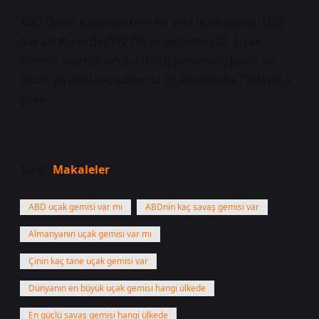
ABD Deniz Kuvvetleri’nin en yeni uçak gemisi USS
Gerald R. Ford (CVN 78) ve gemideki 12. Uçak
Gemisi Taarruz Grubu (CSG) personeli, planlı bir
liman ziyareti kapsamında 25 Ağustos’ta Türkiye’ye
geldi.
Tarih:
Makaleler
ABD uçak gemisi var mı
ABDnin kaç savaş gemisi var
Almanyanın uçak gemisi var mı
Çinin kaç tane uçak gemisi var
Dünyanın en büyük uçak gemisi hangi ülkede
En güçlü savaş gemisi hangi ülkede