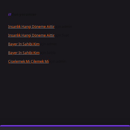
Son yorumlar
Insanlık Hangi Döneme Aittir
için
admin
Insanlık Hangi Döneme Aittir
için
Suat
Bayer In Sahibi Kim
için
admin
Bayer In Sahibi Kim
için
Selda
Çiselemek Mi Çilemek Mi
için
admin
 giriş
famecasino
ilbet giriş
www.betexper.xyz/