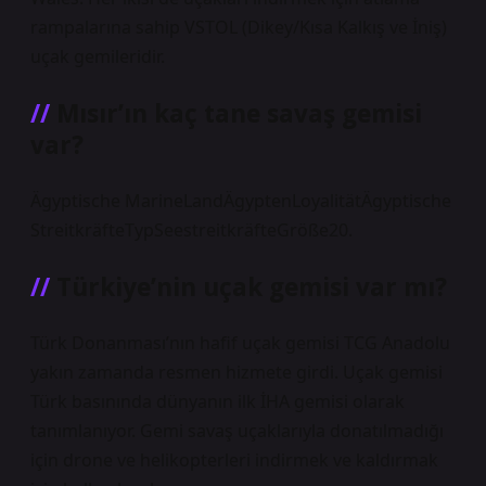
rampalarına sahip VSTOL (Dikey/Kısa Kalkış ve İniş)
uçak gemileridir.
Mısır’ın kaç tane savaş gemisi
var?
Ägyptische MarineLandÄgyptenLoyalitätÄgyptische
StreitkräfteTypSeestreitkräfteGröße20.
Türkiye’nin uçak gemisi var mı?
Türk Donanması’nın hafif uçak gemisi TCG Anadolu
yakın zamanda resmen hizmete girdi. Uçak gemisi
Türk basınında dünyanın ilk İHA gemisi olarak
tanımlanıyor. Gemi savaş uçaklarıyla donatılmadığı
için drone ve helikopterleri indirmek ve kaldırmak