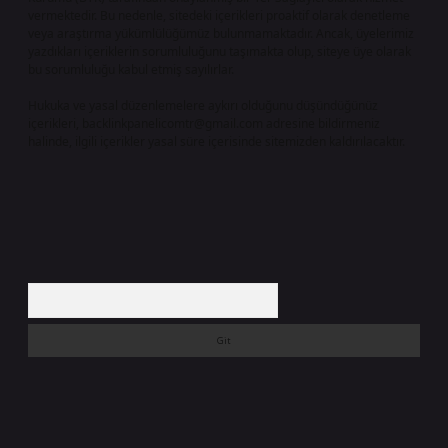
vermektedir. Bu nedenle, sitedeki içerikleri proaktif olarak denetleme
veya araştırma yükümlülüğümüz bulunmamaktadır. Ancak, üyelerimiz
yazdıkları içeriklerin sorumluluğunu taşımakta olup, siteye üye olarak
bu sorumluluğu kabul etmiş sayılırlar.
Hukuka ve yasal düzenlemelere aykırı olduğunu düşündüğünüz
içerikleri,
backlinkpanelicomtr@gmail.com
adresine bildirmeniz
halinde, ilgili içerikler yasal süre içerisinde sitemizden kaldırılacaktır.
Arama