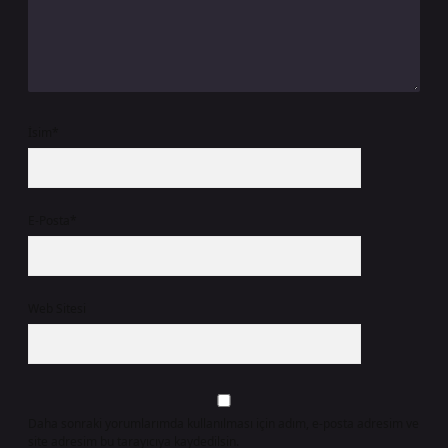
İsim*
E-Posta*
Web Sitesi
Daha sonraki yorumlarımda kullanılması için adım, e-posta adresim ve
site adresim bu tarayıcıya kaydedilsin.