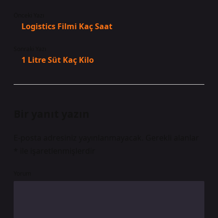
Önceki Yazı
Logistics Filmi Kaç Saat
Sonraki Yazı
1 Litre Süt Kaç Kilo
Bir yanıt yazın
E-posta adresiniz yayınlanmayacak.
Gerekli alanlar
*
ile işaretlenmişlerdir
Yorum