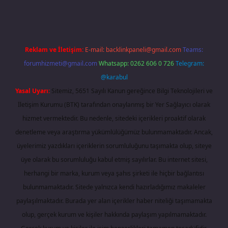
Reklam ve İletişim:
E-mail:
backlinkpaneli@gmail.com
Teams:
forumhizmeti@gmail.com
Whatsapp: 0262 606 0 726
Telegram:
@karabul
Yasal Uyarı:
Sitemiz, 5651 Sayılı Kanun gereğince Bilgi Teknolojileri ve
İletişim Kurumu (BTK) tarafından onaylanmış bir Yer Sağlayıcı olarak
hizmet vermektedir. Bu nedenle, sitedeki içerikleri proaktif olarak
denetleme veya araştırma yükümlülüğümüz bulunmamaktadır. Ancak,
üyelerimiz yazdıkları içeriklerin sorumluluğunu taşımakta olup, siteye
üye olarak bu sorumluluğu kabul etmiş sayılırlar. Bu internet sitesi,
herhangi bir marka, kurum veya şahıs şirketi ile hiçbir bağlantısı
bulunmamaktadır. Sitede yalnızca kendi hazırladığımız makaleler
paylaşılmaktadır. Burada yer alan içerikler haber niteliği taşımamakta
olup, gerçek kurum ve kişiler hakkında paylaşım yapılmamaktadır.