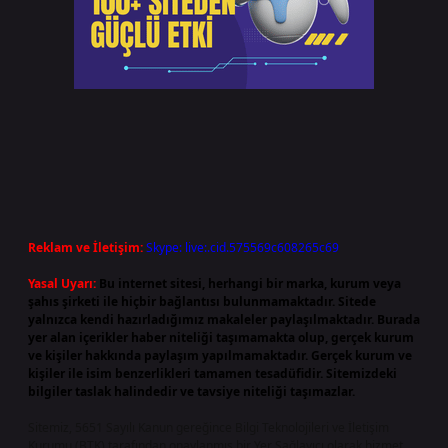
Reklam ve İletişim:
Skype: live:.cid.575569c608265c69
Yasal Uyarı:
Bu internet sitesi, herhangi bir marka, kurum veya
şahıs şirketi ile hiçbir bağlantısı bulunmamaktadır. Sitede
yalnızca kendi hazırladığımız makaleler paylaşılmaktadır. Burada
yer alan içerikler haber niteliği taşımamakta olup, gerçek kurum
ve kişiler hakkında paylaşım yapılmamaktadır. Gerçek kurum ve
kişiler ile isim benzerlikleri tamamen tesadüfidir. Sitemizdeki
bilgiler taslak halindedir ve tavsiye niteliği taşımazlar.
Sitemiz, 5651 Sayılı Kanun gereğince Bilgi Teknolojileri ve İletişim
Kurumu (BTK) tarafından onaylanmış bir Yer Sağlayıcı olarak hizmet