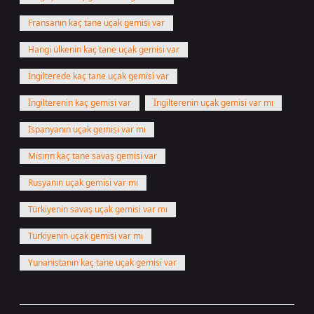
Fransanın kaç tane uçak gemisi var
Hangi ülkenin kaç tane uçak gemisi var
İngilterede kaç tane uçak gemisi var
İngilterenin kaç gemisi var
İngilterenin uçak gemisi var mı
İspanyanın uçak gemisi var mı
Mısırın kaç tane savaş gemisi var
Rusyanın uçak gemisi var mı
Türkiyenin savaş uçak gemisi var mı
Türkiyenin uçak gemisi var mı
Yunanistanın kaç tane uçak gemisi var