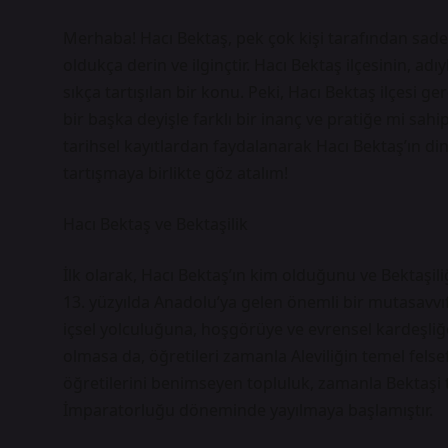
Merhaba! Hacı Bektaş, pek çok kişi tarafından sadece
oldukça derin ve ilginçtir. Hacı Bektaş ilçesinin, adı
sıkça tartışılan bir konu. Peki, Hacı Bektaş ilçesi 
bir başka deyişle farklı bir inanç ve pratiğe mi sahi
tarihsel kayıtlardan faydalanarak Hacı Bektaş’ın din
tartışmaya birlikte göz atalım!
Hacı Bektaş ve Bektaşilik
İlk olarak, Hacı Bektaş’ın kim olduğunu ve Bektaşil
13. yüzyılda Anadolu’ya gelen önemli bir mutasavvıf v
içsel yolculuğuna, hoşgörüye ve evrensel kardeşliğ
olmasa da, öğretileri zamanla Aleviliğin temel felse
öğretilerini benimseyen topluluk, zamanla Bektaşi t
İmparatorluğu döneminde yayılmaya başlamıştır.