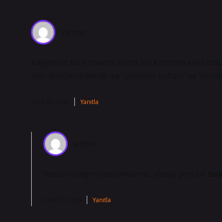
Yaman
köylerinin bir kısmının sünni, bir kısmının alevi oldu
isim öncülerindendir ve “gönüller sultanı” ve “dervişl
Eylül 25, 2025
Yanıtla
admin
Yaman! Değerli yorumlarınız, yazıya yeni bir
bak
Eylül 25, 2025
Yanıtla