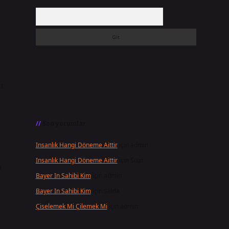
Arama
ı
Son yorumlar
Insanlık Hangi Döneme Aittir
için
admin
Insanlık Hangi Döneme Aittir
için
Suat
ı
Bayer In Sahibi Kim
için
admin
Bayer In Sahibi Kim
için
Selda
Çiselemek Mi Çilemek Mi
için
admin