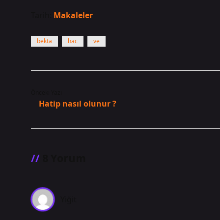
Tarih:
Makaleler
bekta
hac
ve
Önceki Yazı
Hatip nasıl olunur ?
8 Yorum
Yiğit