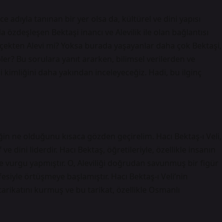
 adıyla tanınan bir yer olsa da, kültürel ve dini yapısı
yla özdeşleşen Bektaşi inancı ve Alevilik ile olan bağlantısı
gerçekten Alevi mi? Yoksa burada yaşayanlar daha çok Bektaşi,
pler? Bu sorulara yanıt ararken, bilimsel verilerden ve
i kimliğini daha yakından inceleyeceğiz. Hadi, bu ilginç
iğin ne olduğunu kısaca gözden geçirelim. Hacı Bektaş-ı Veli,
e dini liderdir. Hacı Bektaş, öğretileriyle, özellikle insanın
e vurgu yapmıştır. O, Aleviliği doğrudan savunmuş bir figür
fesiyle örtüşmeye başlamıştır. Hacı Bektaş-ı Veli’nin
arikatını kurmuş ve bu tarikat, özellikle Osmanlı