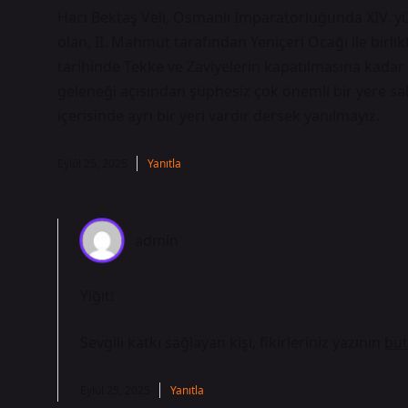
Hacı Bektaş Veli, Osmanlı İmparatorluğunda XIV. yüz
olan, II. Mahmut tarafından Yeniçeri Ocağı ile birl
tarihinde Tekke ve Zaviyelerin kapatılmasına kadar de
geleneği açısından şüphesiz çok önemli bir yere sahip
içerisinde ayrı bir yeri vardır dersek yanılmayız.
Eylül 25, 2025
Yanıtla
admin
Yiğit!
Sevgili katkı sağlayan kişi, fikirleriniz yazının
bü
Eylül 25, 2025
Yanıtla