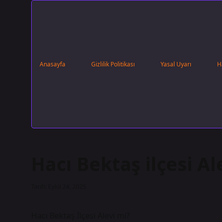
Anasayfa
Gizlilik Politikası
Yasal Uyarı
H
Hacı Bektaş ilçesi Al
Tarih: Eylül 24, 2025
Hacı Bektaş İlçesi Alevi mi?