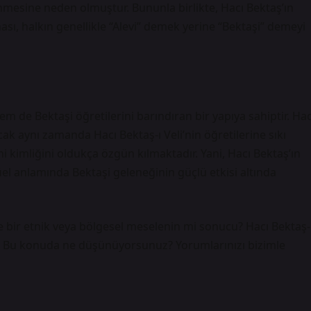
lenmesine neden olmuştur. Bununla birlikte, Hacı Bektaş’ın
ası, halkın genellikle “Alevi” demek yerine “Bektaşi” demeyi
hem de Bektaşi öğretilerini barındıran bir yapıya sahiptir. Hac
cak aynı zamanda Hacı Bektaş-ı Veli’nin öğretilerine sıkı
ini kimliğini oldukça özgün kılmaktadır. Yani, Hacı Bektaş’ın
tüel anlamında Bektaşi geleneğinin güçlü etkisi altında
ce bir etnik veya bölgesel meselenin mi sonucu? Hacı Bektaş-
var? Bu konuda ne düşünüyorsunuz? Yorumlarınızı bizimle