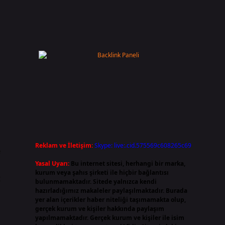
Reklam ve İletişim:
Skype: live:.cid.575569c608265c69
e
Yasal Uyarı:
Bu internet sitesi, herhangi bir marka,
kurum veya şahıs şirketi ile hiçbir bağlantısı
t
bulunmamaktadır. Sitede yalnızca kendi
hazırladığımız makaleler paylaşılmaktadır. Burada
yer alan içerikler haber niteliği taşımamakta olup,
gerçek kurum ve kişiler hakkında paylaşım
yapılmamaktadır. Gerçek kurum ve kişiler ile isim