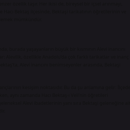
nzer özellik taşır. Her ikisi de, bireysel bir içsel arınmayı,
 Hacı Bektaş ilçesinde, Bektaşi tarikatının öğretilerinin ve
söylemek mümkündür.
nda, burada yaşayanların büyük bir kısmının Alevi inancını
 Alevilik, özellikle Anadolu’da çok farklı tarikatlar ve inanç
 Bektaş’ta, Alevi inancını benimseyenler arasında, Bektaşi
ançlarının kesişim noktasıdır. Bu da şu anlamına gelir: İlçed
pken, aynı zamanda Hacı Bektaş-ı Veli’nin öğretileri
eneksel Alevi ibadetlerinin yanı sıra Bektaşi geleneğine ai
ir.