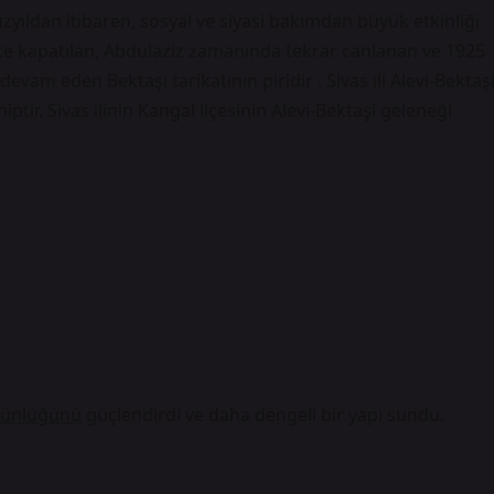
yıldan itibaren, sosyal ve siyasi bakımdan büyük etkinliği
ikte kapatılan, Abdülaziz zamanında tekrar canlanan ve 1925
vam eden Bektaşi tarikatının piridir . Sivas ili Alevi-Bektaş
tir. Sivas ilinin Kangal ilçesinin Alevi-Bektaşi geleneği
tünlüğünü
güçlendirdi ve daha
dengeli
bir yapı sundu.