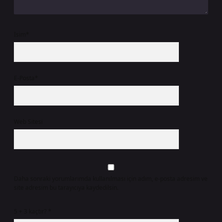
İsim*
E-Posta*
Web Sitesi
Daha sonraki yorumlarımda kullanılması için adım, e-posta adresim ve
site adresim bu tarayıcıya kaydedilsin.
5 + 3 kaçtır?
*