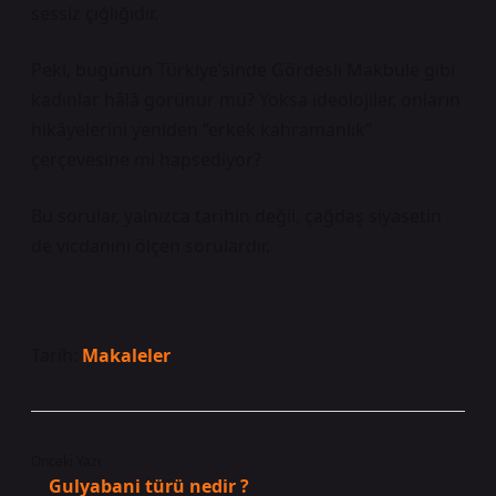
sessiz çığlığıdır.
Peki, bugünün Türkiye’sinde Gördesli Makbule gibi
kadınlar hâlâ görünür mü? Yoksa ideolojiler, onların
hikâyelerini yeniden “erkek kahramanlık”
çerçevesine mi hapsediyor?
Bu sorular, yalnızca tarihin değil, çağdaş siyasetin
de vicdanını ölçen sorulardır.
Tarih:
Makaleler
Önceki Yazı
Gulyabani türü nedir ?