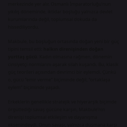
merkezinde yer alır. Osmanlı İmparatorluğu’nun
yıkılış döneminde, iktidar boşluğu yalnızca devlet
kurumlarında değil, toplumsal dokuda da
hissediliyordu.
Makbule, bu boşluğun ortasında doğan yeni bir güç
tipini temsil etti:
halkın direnişinden doğan
yurttaş gücü
. Kadın olmasına rağmen, dönemin
cinsiyetçi normlarını aşarak silah kuşandı. Bu, klasik
güç teorileri açısından devrimci bir eylemdi. Çünkü
o, gücü “emir verme” biçiminde değil, “ortaklaşa
eylem” biçiminde yaşadı.
Erkeklerin genellikle stratejik ve hiyerarşik biçimde
örgütlediği savaş gücüne karşın, Makbule’nin
direnişi
toplumsal etkileşim
ve
dayanışma
eksenindeydi. Onun savaşı, yalnızca düşmana karşı