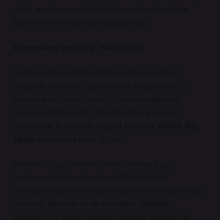
değil, aynı zamanda kadınların görünmezliğine
karşı verilen bir politik mücadeleydi.
Kurumların Sessizliği, Halkın Sesi
Gördesli Makbule’nin ölüm biçimi, kurumsal
siyasetin sınırlarını gösteren bir metafordur. O,
herhangi bir resmî askeri görevde değildi; bir
ordunun değil, halkın gönüllü milis gücünün
parçasıydı. Bu durum, siyaset biliminin
devlet dışı
aktör
kavramına denk düşer.
Modern siyasal teoride, devletin meşru güç
kullanma tekeli vardır. Ancak Makbule’nin
örneğinde, bu tekel halk tarafından fiilen kırılmıştır.
Kadınlar, köylüler ve yerel milisler, devletten
bağımsız bir direniş örgütü kurarak iktidarın alt