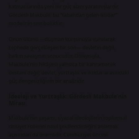
katmanlarında yeni bir güç alanı yaratmışlardır.
Gördesli Makbule, bu “tabandan gelen iktidar”
modelinin sembolüdür.
Onun ölümü —düşman kurşunuyla vurularak
cephede gerçekleşen bir son— devletin değil,
halkın savaşının sonucudur. Dolayısıyla,
Makbule’nin hikâyesi yalnızca bir kahramanlık
destanı değil; devlet, yurttaşlık ve iktidar arasındaki
güç dengesizliğinin bir analizidir.
İdeoloji ve Yurttaşlık: Gördesli Makbule’nin
Mirası
Makbule’nin yaşamı, siyasal ideolojilerin toplumsal
cinsiyet rollerini nasıl şekillendirdiğini anlamak
açısından da önemlidir. Cumhuriyet öncesi