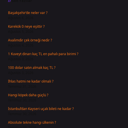
Son Yazılar
Başakşehir’de neler var ?
Ağustos 6, 2026
Karekök 0 neye eşittir ?
Ağustos 5, 2026
Avalimdir çek örneği nedir ?
Ağustos 4, 2026
1 Kuveyt dinarı kaç TL en pahalı para birimi ?
Ağustos 3, 2026
100 dolar satın almak kaç TL ?
Ağustos 3, 2026
İhlas hatmi ne kadar olmalı ?
Temmuz 31, 2026
Hangi köpek daha güçlü ?
Temmuz 30, 2026
İstanbul’dan Kayseri uçak bileti ne kadar ?
Temmuz 30, 2026
Absolute tekne hangi ülkenin ?
Temmuz 29, 2026