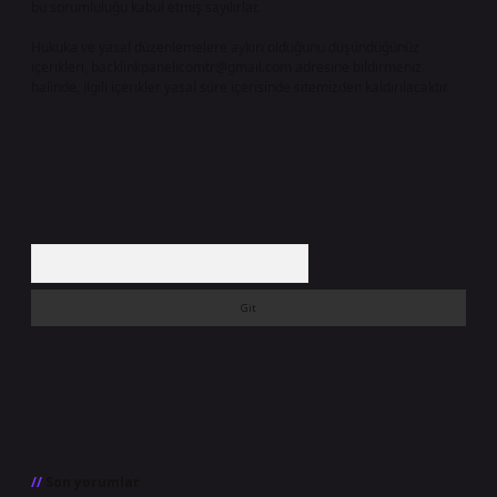
bu sorumluluğu kabul etmiş sayılırlar.
Hukuka ve yasal düzenlemelere aykırı olduğunu düşündüğünüz
içerikleri,
backlinkpanelicomtr@gmail.com
adresine bildirmeniz
halinde, ilgili içerikler yasal süre içerisinde sitemizden kaldırılacaktır.
Arama
Son yorumlar