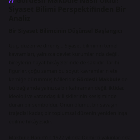
Gördesli Makbule Nasıl Öldü?
Siyaset Bilimi Perspektifinden Bir
Analiz
Bir Siyaset Bilimcinin Düşünsel Başlangıcı
Güç, düzen ve direniş… Siyaset biliminin temel
kavramları, yalnızca devlet kurumlarında değil,
bireylerin hayat hikâyelerinde de saklıdır. Tarihi
figürler, çoğu zaman bu soyut kavramların ete
kemiğe bürünmüş hâlleridir.
Gördesli Makbule
de
bu bağlamda yalnızca bir kahraman değil; iktidar,
ideoloji ve vatandaşlık ilişkilerinin kesişiminde
duran bir semboldür. Onun ölümü, bir savaşın
trajedisi kadar, bir toplumsal düzenin yeniden inşa
edilme hikâyesidir.
Makbule Hanım’ın 1922 yılında Demirci yakınlarında