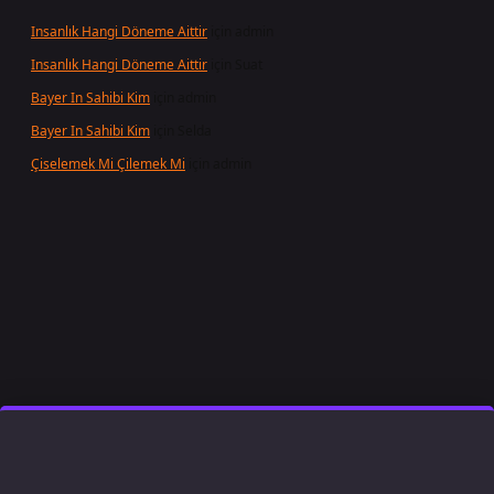
Insanlık Hangi Döneme Aittir
için
admin
Insanlık Hangi Döneme Aittir
için
Suat
Bayer In Sahibi Kim
için
admin
Bayer In Sahibi Kim
için
Selda
Çiselemek Mi Çilemek Mi
için
admin
bet giriş
famecasino
ilbet giriş
www.betexper.xyz/