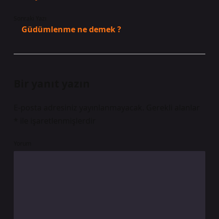
Sonraki Yazı
Güdümlenme ne demek ?
Bir yanıt yazın
E-posta adresiniz yayınlanmayacak.
Gerekli alanlar
*
ile işaretlenmişlerdir
Yorum