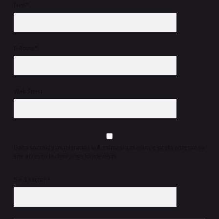
İsim*
E-Posta*
Web Sitesi
Daha sonraki yorumlarımda kullanılması için adım, e-posta adresim ve
site adresim bu tarayıcıya kaydedilsin.
5 + 3 kaçtır?
*