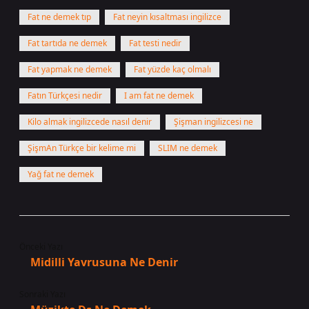
Fat ne demek tıp
Fat neyin kısaltması ingilizce
Fat tartıda ne demek
Fat testi nedir
Fat yapmak ne demek
Fat yüzde kaç olmalı
Fatın Türkçesi nedir
I am fat ne demek
Kilo almak ingilizcede nasıl denir
Şişman ingilizcesi ne
ŞişmAn Türkçe bir kelime mi
SLIM ne demek
Yağ fat ne demek
Önceki Yazı
Midilli Yavrusuna Ne Denir
Sonraki Yazı