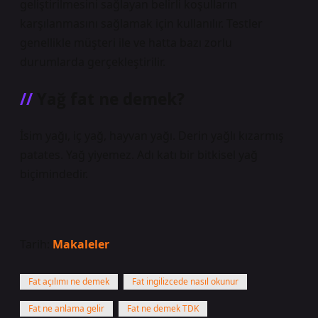
geliştirilmesini sağlayan belirli koşulların
karşılanmasını sağlamak için kullanılır. Testler
genellikle müşteri ile ve hatta bazı zorlu
durumlarda gerçekleştirilir.
Yağ fat ne demek?
İsim yağı, iç yağ, hayvan yağı. Derin yağlı kızarmış
patates. Yağ yiyemez. Adı katı bir bitkisel yağ
biçimindedir.
Tarih:
Makaleler
Fat açılımı ne demek
Fat ingilizcede nasıl okunur
Fat ne anlama gelir
Fat ne demek TDK