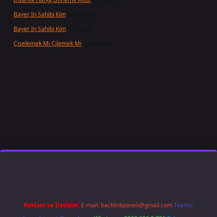
Bayer In Sahibi Kim
için
admin
Bayer In Sahibi Kim
için
Selda
Çiselemek Mi Çilemek Mi
için
admin
ilbet giriş
famecasino
ilbet giriş
www.betexper.xyz/
Reklam ve İletişim:
E-mail:
backlinkpaneli@gmail.com
Teams: