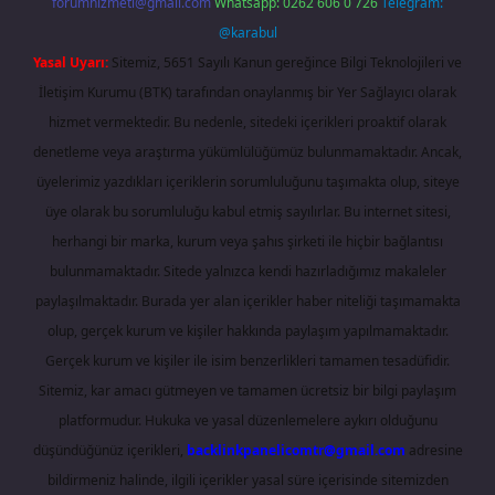
forumhizmeti@gmail.com
Whatsapp: 0262 606 0 726
Telegram:
@karabul
Yasal Uyarı:
Sitemiz, 5651 Sayılı Kanun gereğince Bilgi Teknolojileri ve
İletişim Kurumu (BTK) tarafından onaylanmış bir Yer Sağlayıcı olarak
hizmet vermektedir. Bu nedenle, sitedeki içerikleri proaktif olarak
denetleme veya araştırma yükümlülüğümüz bulunmamaktadır. Ancak,
üyelerimiz yazdıkları içeriklerin sorumluluğunu taşımakta olup, siteye
üye olarak bu sorumluluğu kabul etmiş sayılırlar. Bu internet sitesi,
herhangi bir marka, kurum veya şahıs şirketi ile hiçbir bağlantısı
bulunmamaktadır. Sitede yalnızca kendi hazırladığımız makaleler
paylaşılmaktadır. Burada yer alan içerikler haber niteliği taşımamakta
olup, gerçek kurum ve kişiler hakkında paylaşım yapılmamaktadır.
Gerçek kurum ve kişiler ile isim benzerlikleri tamamen tesadüfidir.
Sitemiz, kar amacı gütmeyen ve tamamen ücretsiz bir bilgi paylaşım
platformudur. Hukuka ve yasal düzenlemelere aykırı olduğunu
düşündüğünüz içerikleri,
backlinkpanelicomtr@gmail.com
adresine
bildirmeniz halinde, ilgili içerikler yasal süre içerisinde sitemizden