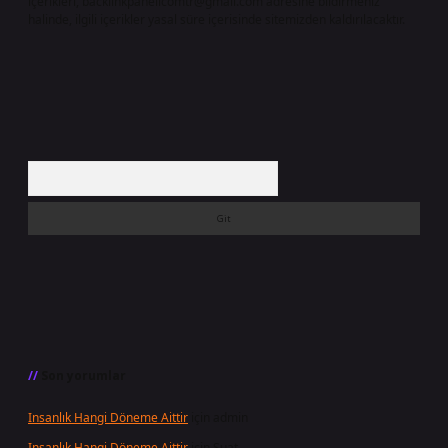
içerikleri,
backlinkpanelicomtr@gmail.com
adresine bildirmeniz
halinde, ilgili içerikler yasal süre içerisinde sitemizden kaldırılacaktır.
Arama
Son yorumlar
Insanlık Hangi Döneme Aittir
için
admin
Insanlık Hangi Döneme Aittir
için
Suat