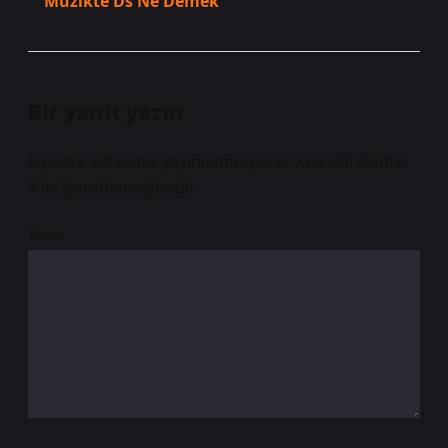
Müzikte Ds Ne Demek
Bir yanıt yazın
E-posta adresiniz yayınlanmayacak.
Gerekli alanlar
*
ile işaretlenmişlerdir
Yorum