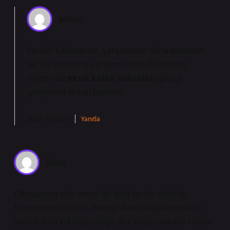
admin
Feride! Katkılarınız, çalışmamın daha
kapsamlı
bir hâl almasına yardımcı oldu; fikirleriniz
sayesinde
eksik kalan noktaları
görüp
geliştirme fırsatı buldum.
Şubat 16, 2025
Yanıtla
Denir
Okuyucuya yön veren bir giriş tercih edilmiş;
Erzurumun Ünlü Et Yemeği Nedir bağlamında bu
yeterli ama etkileyici değil. Asıl vurgu yapılan nokta