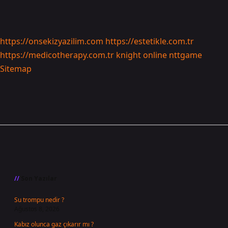
https://onsekizyazilim.com
https://estetikle.com.tr
https://medicotherapy.com.tr
knight online
nttgame
Sitemap
Sidebar
Son Yazılar
Su trompu nedir ?
Ağustos 8, 2026
Kabız olunca gaz çıkarır mı ?