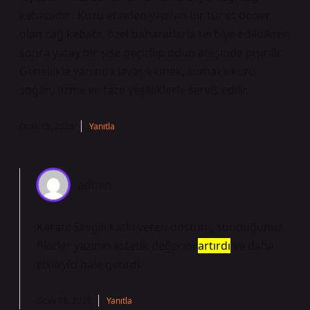
kebabıdır . Kuzu etinden yapılan bir tür et döner
olan cağ kebabı, özel baharatlarla terbiye edildikten
sonra yatay bir şişe geçirilip odun ateşinde pişirilir.
Genellikle yanında lavaş ekmek, sumaklı kuru
soğan, ezme ve taze yeşilliklerle servis edilir.
Ocak 15, 2025
Yanıtla
admin
Karan! Sevgili katkı veren dostum, sunduğunuz
fikirler yazının estetik değerini
artırdı
ve daha
etkileyici
hale getirdi.
Ocak 15, 2025
Yanıtla