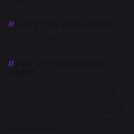
Oltu Taşı, İspir Fasulyesi ve İspir Kreması, ayrıca
Patates…
Erzurum’dan yiyecek ne alınır?
Erzurum’a ait 22 adet coğrafi işaretli ürün tespit
edilmiştir1) Karnavas Dut Pekmezi. (06.09.2019)
Erzurum’un hangi hayvanı
meşhur?
Erzurum ilinde küçükbaş hayvancılıkta baskın ve
yaygın koyun ırkı “Morkaraman”; keçi ırkı ise “kıl
keçisi” ırkıdır. İldeki toplam koyun popülasyonunun;
%83’ü “Morkaraman” ırkından, %13’ü “Akkaraman”
ırkından, %2’si “Hemşin” ırkından ve %2’si diğer
ırklardan oluşmaktadır.