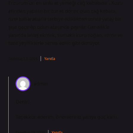
Erzurum’un en ünlü et yemeği cağ kebabıdır . Kuzu
etinden yapılan bir tür et döner olan cağ kebabı,
özel baharatlarla terbiye edildikten sonra yatay bir
şişe geçirilip odun ateşinde pişirilir. Genellikle
yanında lavaş ekmek, sumaklı kuru soğan, ezme ve
taze yeşilliklerle servis edilir. gibi duruyor.
Temmuz 13, 2026
Yanıtla
admin
Denir!
Teşekkür ederim, önerileriniz yazıya
güç
kattı.
Temmuz 13, 2026
Yanıtla