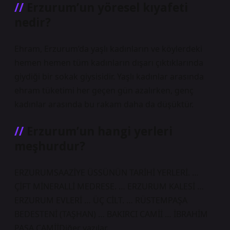
Erzurum’un yöresel kıyafeti
nedir?
Ehram, Erzurum’da yaşlı kadınların ve köylerdeki
hemen hemen tüm kadınların dışarı çıktıklarında
giydiği bir sokak giysisidir. Yaşlı kadınlar arasında
ehram tüketimi her geçen gün azalırken, genç
kadınlar arasında bu rakam daha da düşüktür.
Erzurum’un hangi yerleri
meşhurdur?
ERZURUMSAAZİYE ÜSSÜNÜN TARİHİ YERLERİ. …
ÇİFT MİNERALLİ MEDRESE. … ERZURUM KALESİ …
ERZURUM EVLERİ … ÜÇ CİLT. … RÜSTEMPAŞA
BEDESTENİ (TAŞHAN) … BAKIRCI CAMİİ … İBRAHİM
PAŞA CAMİİDiğer yazılar…