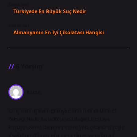
Önceki Yazı
Türkiyede En Büyük Suç Nedir
Sonraki Yazı
Almanyanın En Iyi Çikolatası Hangisi
6 Yorum
Karan
Giriş kısmı işlevini görüyor; Erzurumun Ünlü Et
Yemeği Nedir ilerledikçe asıl değerini ortaya
koyuyor. Kendi deneyimimden yola çıkarsam şöyle
diyebilirim: Erzurum’un en ünlü et yemeği cağ