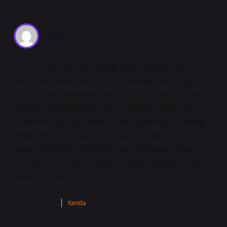
Feride
Erzurumun Ünlü Et Yemeği Nedir anlatımında
denge var, fakat sonuç kısmı aceleye gelmiş gibi
duruyor. Asıl söylenen şey Erzurum’un en ünlü et
yemeği cağ kebabıdır . Kuzu etinden yapılan bir tür
et döner olan cağ kebabı, özel baharatlarla terbiye
edildikten sonra yatay bir şişe geçirilip odun
ateşinde pişirilir. Genellikle yanında lavaş ekmek,
sumaklı kuru soğan, ezme ve taze yeşilliklerle servis
edilir. gibi görünüyor.
Şubat 16, 2025
Yanıtla