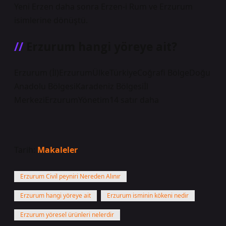
Yeni Erzen daha sonra Erzen-i Rum ve Erzurum
isimlerine dönüştü.
Erzurum hangi yöreye ait?
Erzurum (İl)ErzurumÜlkeTürkiyeCoğrafi BölgeDoğu
Anadolu BölgesiKaradeniz Bölgesiİl
MerkeziErzurumYönetim14 satır daha
Tarih:
Makaleler
Erzurum Civil peyniri Nereden Alınır
Erzurum hangi yöreye ait
Erzurum isminin kökeni nedir
Erzurum yöresel ürünleri nelerdir