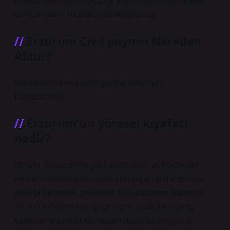
krema ve üstüne tereyağı eklenerek servis edilen
lor dolmasını mutlaka denemelisiniz.
Erzurum Civil peyniri Nereden
Alınır?
Marketlerde ve çeşitli gurme evlerinde
bulabilirsiniz.
Erzurum’un yöresel kıyafeti
nedir?
Ehram, Erzurum’da yaşlı kadınların ve köylerdeki
hemen hemen tüm kadınların dışarı çıktıklarında
giydiği bir sokak giysisidir. Yaşlı kadınlar arasında
ehram tüketimi her geçen gün azalırken, genç
kadınlar arasında bu rakam daha da düşüktür.