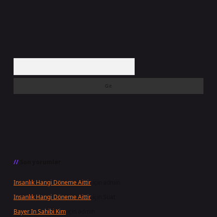
Arama
Son yorumlar
Insanlık Hangi Döneme Aittir
için
admin
Insanlık Hangi Döneme Aittir
için
Suat
Bayer In Sahibi Kim
için
admin