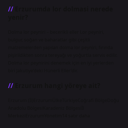
Erzurumda lor dolmasi nerede
yenir?
Dolma lor peyniri – becerikli eller Lor peyniri,
bulgur, soğan ve baharatlar gibi çeşitli
malzemelerden yapılan dolma lor peyniri, fırında
pişirildikten sonra tereyağı ve yoğurtla servis edilir.
Dolma lor peynirini denemek için en iyi yerlerden
biri Jakutiye’deki Hünerli Eller’dir.
Erzurum hangi yöreye ait?
Erzurum (İl)ErzurumÜlkeTürkiyeCoğrafi BölgeDoğu
Anadolu BölgesiKaradeniz Bölgesiİl
MerkeziErzurumYönetim14 satır daha