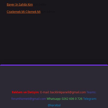
Bayer In Sahibi Kim
için
Selda
Çiselemek Mi Çilemek Mi
için
admin
iş
famecasino
ilbet giriş
www.betexper.xyz/
Reklam ve İletişim:
E-mail:
backlinkpaneli@gmail.com
Teams:
forumhizmeti@gmail.com
Whatsapp: 0262 606 0 726
Telegram:
@karabul