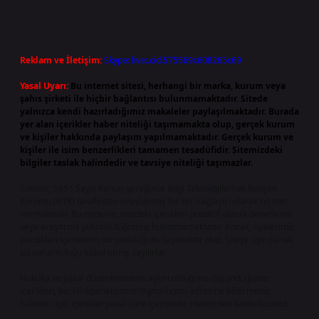
Reklam ve İletişim:
Skype: live:.cid.575569c608265c69
Yasal Uyarı:
Bu internet sitesi, herhangi bir marka, kurum veya
şahıs şirketi ile hiçbir bağlantısı bulunmamaktadır. Sitede
yalnızca kendi hazırladığımız makaleler paylaşılmaktadır. Burada
yer alan içerikler haber niteliği taşımamakta olup, gerçek kurum
ve kişiler hakkında paylaşım yapılmamaktadır. Gerçek kurum ve
kişiler ile isim benzerlikleri tamamen tesadüfidir. Sitemizdeki
bilgiler taslak halindedir ve tavsiye niteliği taşımazlar.
Sitemiz, 5651 Sayılı Kanun gereğince Bilgi Teknolojileri ve İletişim
Kurumu (BTK) tarafından onaylanmış bir Yer Sağlayıcı olarak hizmet
vermektedir. Bu nedenle, sitedeki içerikleri proaktif olarak denetleme
veya araştırma yükümlülüğümüz bulunmamaktadır. Ancak, üyelerimiz
yazdıkları içeriklerin sorumluluğunu taşımakta olup, siteye üye olarak
bu sorumluluğu kabul etmiş sayılırlar.
Hukuka ve yasal düzenlemelere aykırı olduğunu düşündüğünüz
içerikleri,
backlinkpanelicomtr@gmail.com
adresine bildirmeniz
halinde, ilgili içerikler yasal süre içerisinde sitemizden kaldırılacaktır.