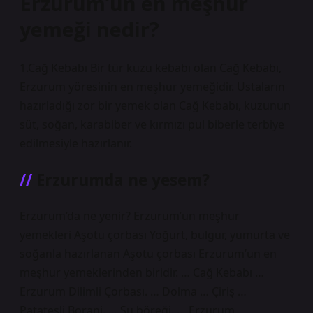
Erzurum’un en meşhur
yemeği nedir?
1.Cağ Kebabı Bir tür kuzu kebabı olan Cağ Kebabı,
Erzurum yöresinin en meşhur yemeğidir. Ustaların
hazırladığı zor bir yemek olan Cağ Kebabı, kuzunun
süt, soğan, karabiber ve kırmızı pul biberle terbiye
edilmesiyle hazırlanır.
Erzurumda ne yesem?
Erzurum’da ne yenir? Erzurum’un meşhur
yemekleri Aşotu çorbası Yoğurt, bulgur, yumurta ve
soğanla hazırlanan Aşotu çorbası Erzurum’un en
meşhur yemeklerinden biridir. … Cağ Kebabı …
Erzurum Dilimli Çorbası. … Dolma … Çiriş …
Patatesli Borani. … Su böreği. … Erzurum