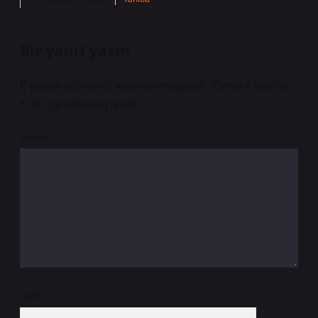
Bir yanıt yazın
E-posta adresiniz yayınlanmayacak.
Gerekli alanlar
*
ile işaretlenmişlerdir
Yorum
İsim*