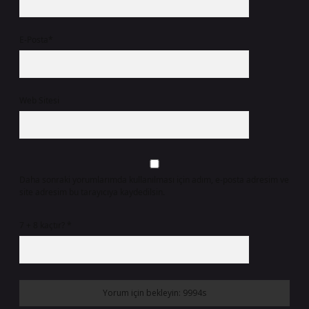
E-Posta*
Web Sitesi
Daha sonraki yorumlarımda kullanılması için adım, e-posta adresim ve
site adresim bu tarayıcıya kaydedilsin.
7 + 8 kaçtır?
*