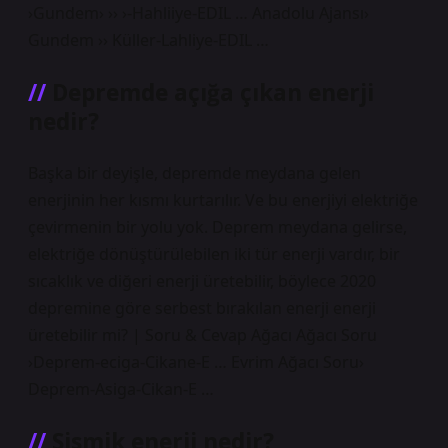
›Gundem› ›› ›-Hahliiye-EDIL … Anadolu Ajansı›
Gundem ›› Küller-Lahliye-EDIL …
Depremde açığa çıkan enerji
nedir?
Başka bir deyişle, depremde meydana gelen
enerjinin her kısmı kurtarılır. Ve bu enerjiyi elektriğe
çevirmenin bir yolu yok. Deprem meydana gelirse,
elektriğe dönüştürülebilen iki tür enerji vardır, bir
sıcaklık ve diğeri enerji üretebilir, böylece 2020
depremine göre serbest bırakılan enerji enerji
üretebilir mi? | Soru & Cevap Ağacı Ağacı Soru
›Deprem-eciga-Cikane-E … Evrim Ağacı Soru›
Deprem-Asiga-Cikan-E …
Sismik enerji nedir?