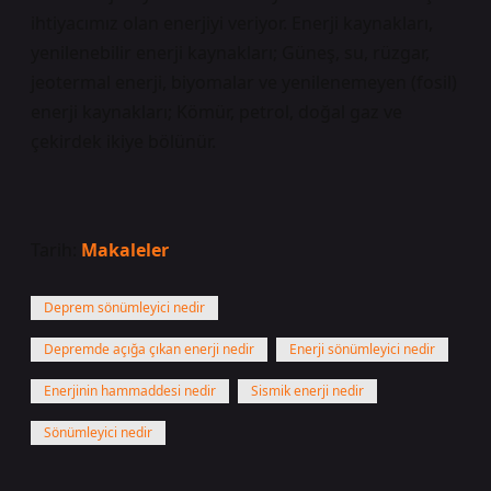
ihtiyacımız olan enerjiyi veriyor. Enerji kaynakları,
yenilenebilir enerji kaynakları; Güneş, su, rüzgar,
jeotermal enerji, biyomalar ve yenilenemeyen (fosil)
enerji kaynakları; Kömür, petrol, doğal gaz ve
çekirdek ikiye bölünür.
Tarih:
Makaleler
Deprem sönümleyici nedir
Depremde açığa çıkan enerji nedir
Enerji sönümleyici nedir
Enerjinin hammaddesi nedir
Sismik enerji nedir
Sönümleyici nedir