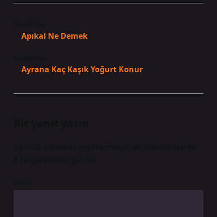
Önceki Yazı
Apıkal Ne Demek
Sonraki Yazı
Ayrana Kaç Kaşık Yoğurt Konur
Bir yanıt yazın
E-posta adresiniz yayınlanmayacak.
Gerekli alanlar
*
ile işaretlenmişlerdir
Yorum