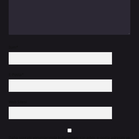
İsim*
E-Posta*
Web Sitesi
Daha sonraki yorumlarımda kullanılması için adım, e-posta adresim ve