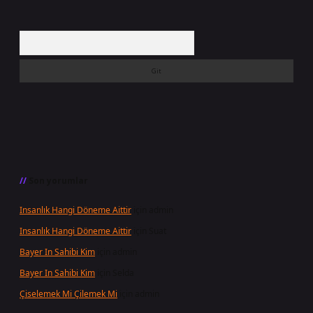
Arama
Son yorumlar
Insanlık Hangi Döneme Aittir
için
admin
Insanlık Hangi Döneme Aittir
için
Suat
Bayer In Sahibi Kim
için
admin
Bayer In Sahibi Kim
için
Selda
Çiselemek Mi Çilemek Mi
için
admin