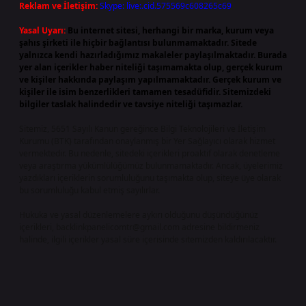
Reklam ve İletişim:
Skype: live:.cid.575569c608265c69
Yasal Uyarı:
Bu internet sitesi, herhangi bir marka, kurum veya
şahıs şirketi ile hiçbir bağlantısı bulunmamaktadır. Sitede
yalnızca kendi hazırladığımız makaleler paylaşılmaktadır. Burada
yer alan içerikler haber niteliği taşımamakta olup, gerçek kurum
ve kişiler hakkında paylaşım yapılmamaktadır. Gerçek kurum ve
kişiler ile isim benzerlikleri tamamen tesadüfidir. Sitemizdeki
bilgiler taslak halindedir ve tavsiye niteliği taşımazlar.
Sitemiz, 5651 Sayılı Kanun gereğince Bilgi Teknolojileri ve İletişim
Kurumu (BTK) tarafından onaylanmış bir Yer Sağlayıcı olarak hizmet
vermektedir. Bu nedenle, sitedeki içerikleri proaktif olarak denetleme
veya araştırma yükümlülüğümüz bulunmamaktadır. Ancak, üyelerimiz
yazdıkları içeriklerin sorumluluğunu taşımakta olup, siteye üye olarak
bu sorumluluğu kabul etmiş sayılırlar.
Hukuka ve yasal düzenlemelere aykırı olduğunu düşündüğünüz
içerikleri,
backlinkpanelicomtr@gmail.com
adresine bildirmeniz
halinde, ilgili içerikler yasal süre içerisinde sitemizden kaldırılacaktır.