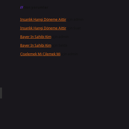
Son yorumlar
Insanlık Hangi Döneme Aittir
için
admin
Insanlık Hangi Döneme Aittir
için
Suat
Bayer In Sahibi Kim
için
admin
Bayer In Sahibi Kim
için
Selda
Çiselemek Mi Çilemek Mi
için
admin