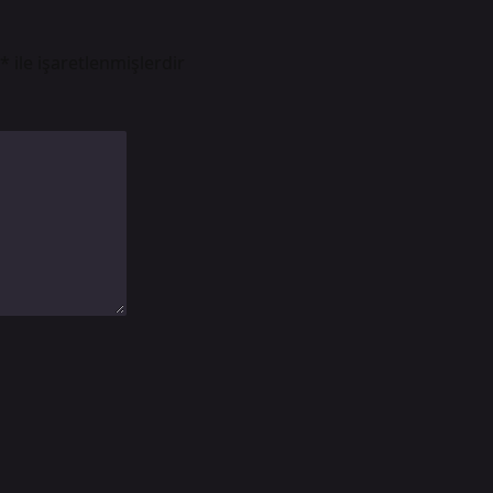
*
ile işaretlenmişlerdir