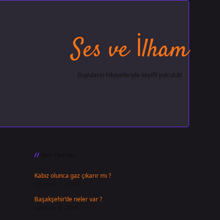
Ses ve İlham
Duyuların hikayeleriyle keyifli yolculuk!
Sidebar
ilbet giriş
famecasino
ilbet giriş
www.betexper.xyz/
Son Yazılar
Kabız olunca gaz çıkarır mı ?
Ağustos 7, 2026
Başakşehir’de neler var ?
Ağustos 6, 2026