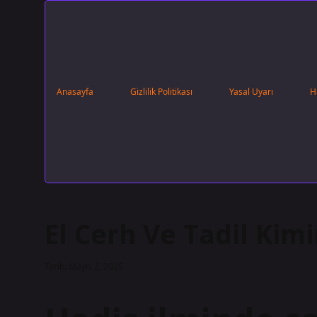
Anasayfa
Gizlilik Politikası
Yasal Uyarı
H
El Cerh Ve Tadil Kim
Tarih: Mayıs 2, 2025