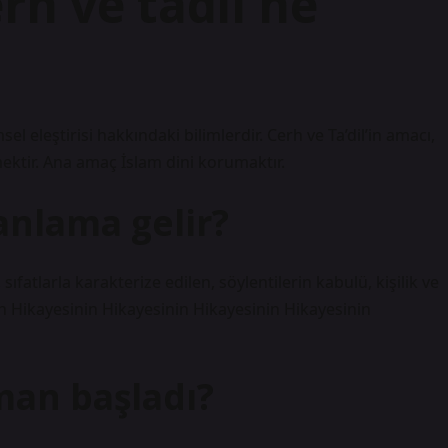
rh ve tadil ne
msel eleştirisi hakkındaki bilimlerdir. Cerh ve Ta’dil’in amacı,
tmektir. Ana amaç İslam dini korumaktır.
 anlama gelir?
sıfatlarla karakterize edilen, söylentilerin kabulü, kişilik ve
n Hikayesinin Hikayesinin Hikayesinin Hikayesinin
man başladı?