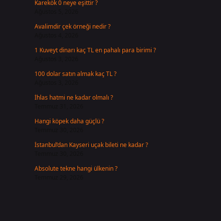
Karekök 0 neye eşittir ?
Ağustos 5, 2026
Avalimdir çek örneği nedir ?
Ağustos 4, 2026
1 Kuveyt dinarı kaç TL en pahalı para birimi ?
Ağustos 3, 2026
100 dolar satın almak kaç TL ?
Ağustos 3, 2026
İhlas hatmi ne kadar olmalı ?
Temmuz 31, 2026
Hangi köpek daha güçlü ?
Temmuz 30, 2026
İstanbul’dan Kayseri uçak bileti ne kadar ?
Temmuz 30, 2026
Absolute tekne hangi ülkenin ?
Temmuz 29, 2026