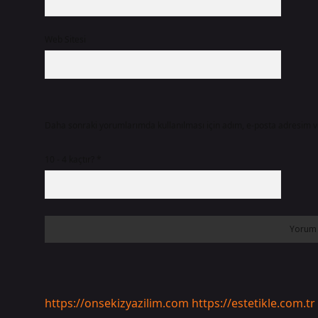
Web Sitesi
Daha sonraki yorumlarımda kullanılması için adım, e-posta adresim ve
10 - 4 kaçtır?
*
https://onsekizyazilim.com
https://estetikle.com.tr