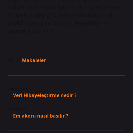
kullanılırsa, tamamen caiz olabilir. Ama unutmayın,
bir ismin taşıdığı güç, sadece kelimelerle sınırlı
değildir; aynı zamanda o ismi taşıyan kişinin
yaşamıyla şekillenir.
Tarih:
Makaleler
Önceki Yazı
Veri Hikayeleştirme nedir ?
Sonraki Yazı
Em akoru nasıl basılır ?