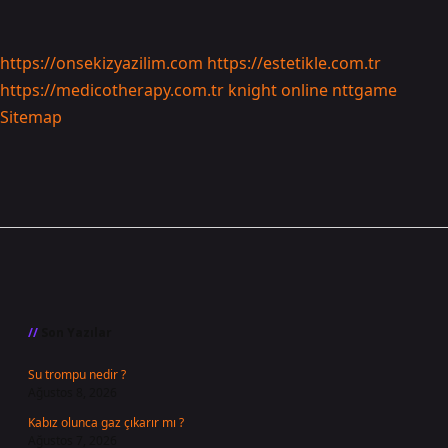
https://onsekizyazilim.com
https://estetikle.com.tr
https://medicotherapy.com.tr
knight online
nttgame
Sitemap
Sidebar
Son Yazılar
Su trompu nedir ?
Ağustos 8, 2026
Kabız olunca gaz çıkarır mı ?
Ağustos 7, 2026