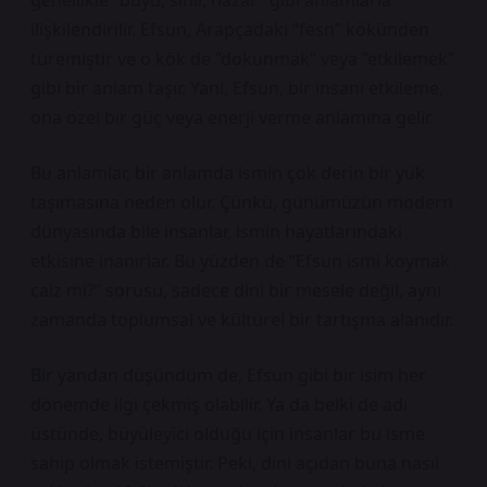
genellikle “büyü, sihir, nazar” gibi anlamlarla
ilişkilendirilir. Efsun, Arapçadaki “fesn” kökünden
türemiştir ve o kök de “dokunmak” veya “etkilemek”
gibi bir anlam taşır. Yani, Efsun, bir insanı etkileme,
ona özel bir güç veya enerji verme anlamına gelir.
Bu anlamlar, bir anlamda ismin çok derin bir yük
taşımasına neden olur. Çünkü, günümüzün modern
dünyasında bile insanlar, ismin hayatlarındaki
etkisine inanırlar. Bu yüzden de “Efsun ismi koymak
caiz mi?” sorusu, sadece dini bir mesele değil, aynı
zamanda toplumsal ve kültürel bir tartışma alanıdır.
Bir yandan düşündüm de, Efsun gibi bir isim her
dönemde ilgi çekmiş olabilir. Ya da belki de adı
üstünde, büyüleyici olduğu için insanlar bu isme
sahip olmak istemiştir. Peki, dini açıdan buna nasıl