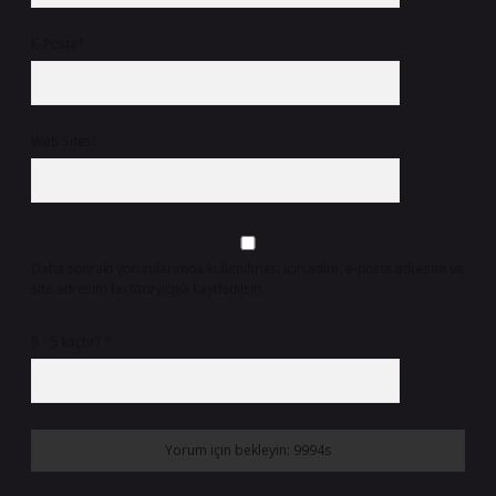
E-Posta*
Web Sitesi
Daha sonraki yorumlarımda kullanılması için adım, e-posta adresim ve
site adresim bu tarayıcıya kaydedilsin.
9 - 5 kaçtır?
*