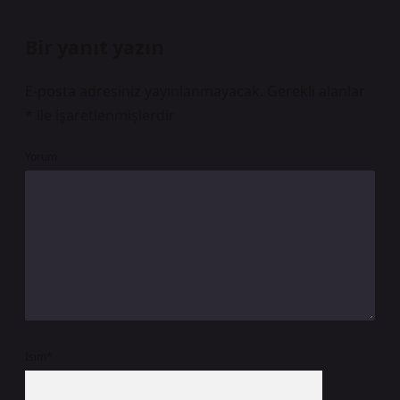
Bir yanıt yazın
E-posta adresiniz yayınlanmayacak.
Gerekli alanlar
*
ile işaretlenmişlerdir
Yorum
İsim*