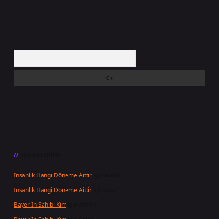
Arama
Son yorumlar
Insanlık Hangi Döneme Aittir
için
admin
Insanlık Hangi Döneme Aittir
için
Suat
Bayer In Sahibi Kim
için
admin