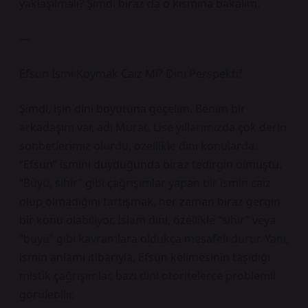
yaklaşılmalı? Şimdi biraz da o kısmına bakalım.
—
Efsun İsmi Koymak Caiz Mi? Dini Perspektif
Şimdi, işin dini boyutuna geçelim. Benim bir
arkadaşım var, adı Murat. Lise yıllarımızda çok derin
sohbetlerimiz olurdu, özellikle dini konularda.
“Efsun” ismini duyduğunda biraz tedirgin olmuştu.
“Büyü, sihir” gibi çağrışımlar yapan bir ismin caiz
olup olmadığını tartışmak, her zaman biraz gergin
bir konu olabiliyor. İslam dini, özellikle “sihir” veya
“büyü” gibi kavramlara oldukça mesafeli durur. Yani,
ismin anlamı itibarıyla, Efsun kelimesinin taşıdığı
mistik çağrışımlar, bazı dini otoritelerce problemli
görülebilir.