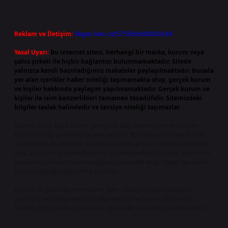
Reklam ve İletişim:
Skype: live:.cid.575569c608265c69
Yasal Uyarı:
Bu internet sitesi, herhangi bir marka, kurum veya
şahıs şirketi ile hiçbir bağlantısı bulunmamaktadır. Sitede
yalnızca kendi hazırladığımız makaleler paylaşılmaktadır. Burada
yer alan içerikler haber niteliği taşımamakta olup, gerçek kurum
ve kişiler hakkında paylaşım yapılmamaktadır. Gerçek kurum ve
kişiler ile isim benzerlikleri tamamen tesadüfidir. Sitemizdeki
bilgiler taslak halindedir ve tavsiye niteliği taşımazlar.
Sitemiz, 5651 Sayılı Kanun gereğince Bilgi Teknolojileri ve İletişim
Kurumu (BTK) tarafından onaylanmış bir Yer Sağlayıcı olarak hizmet
vermektedir. Bu nedenle, sitedeki içerikleri proaktif olarak denetleme
veya araştırma yükümlülüğümüz bulunmamaktadır. Ancak, üyelerimiz
yazdıkları içeriklerin sorumluluğunu taşımakta olup, siteye üye olarak
bu sorumluluğu kabul etmiş sayılırlar.
Hukuka ve yasal düzenlemelere aykırı olduğunu düşündüğünüz
içerikleri,
backlinkpanelicomtr@gmail.com
adresine bildirmeniz
halinde, ilgili içerikler yasal süre içerisinde sitemizden kaldırılacaktır.