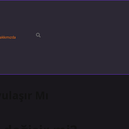
akkımızda
yulaşır Mı