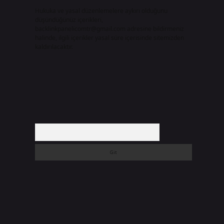
Hukuka ve yasal düzenlemelere aykırı olduğunu
düşündüğünüz içerikleri,
backlinkpanelicomtr@gmail.com
adresine bildirmeniz
halinde, ilgili içerikler yasal süre içerisinde sitemizden
kaldırılacaktır.
Arama