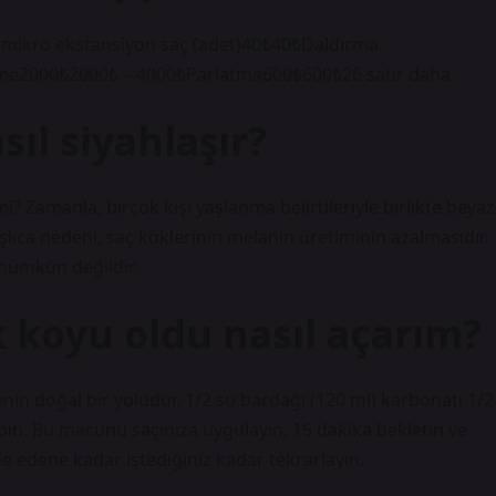
mikro ekstansiyon saç (adet)40₺40₺Daldırma
me2000₺2000₺ – 4000₺Parlatma600₺600₺26 satır daha
sıl siyahlaşır?
? Zamanla, birçok kişi yaşlanma belirtileriyle birlikte beyaz
aşlıca nedeni, saç köklerinin melanin üretiminin azalmasıdır.
mümkün değildir.
 koyu oldu nasıl açarım?
nin doğal bir yoludur. 1/2 su bardağı (120 ml) karbonatı 1/2
pın. Bu macunu saçınıza uygulayın, 15 dakika bekletin ve
de edene kadar istediğiniz kadar tekrarlayın.