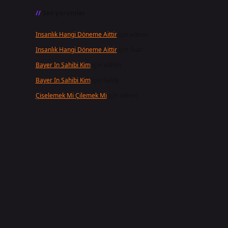
Son yorumlar
Insanlık Hangi Döneme Aittir
için
admin
Insanlık Hangi Döneme Aittir
için
Suat
Bayer In Sahibi Kim
için
admin
Bayer In Sahibi Kim
için
Selda
Çiselemek Mi Çilemek Mi
için
admin