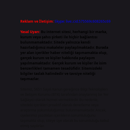
Reklam ve İletişim:
Skype: live:.cid.575569c608265c69
Yasal Uyarı:
Bu internet sitesi, herhangi bir marka,
kurum veya şahıs şirketi ile hiçbir bağlantısı
bulunmamaktadır. Sitede yalnızca kendi
hazırladığımız makaleler paylaşılmaktadır. Burada
yer alan içerikler haber niteliği taşımamakta olup,
gerçek kurum ve kişiler hakkında paylaşım
yapılmamaktadır. Gerçek kurum ve kişiler ile isim
benzerlikleri tamamen tesadüfidir. Sitemizdeki
bilgiler taslak halindedir ve tavsiye niteliği
taşımazlar.
Sitemiz, 5651 Sayılı Kanun gereğince Bilgi Teknolojileri
ve İletişim Kurumu (BTK) tarafından onaylanmış bir Yer
Sağlayıcı olarak hizmet vermektedir. Bu nedenle,
sitedeki içerikleri proaktif olarak denetleme veya
araştırma yükümlülüğümüz bulunmamaktadır. Ancak,
üyelerimiz yazdıkları içeriklerin sorumluluğunu
taşımakta olup, siteye üye olarak bu sorumluluğu kabul
etmiş sayılırlar.