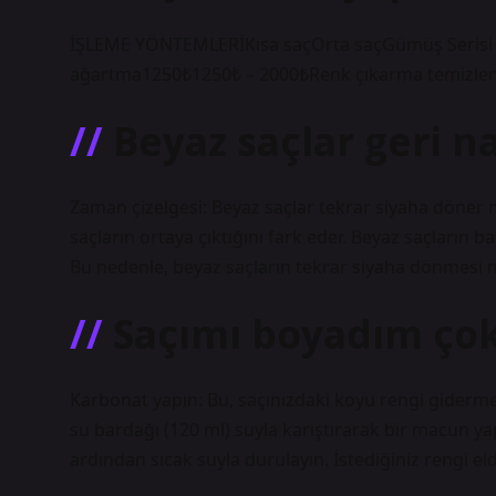
İŞLEME YÖNTEMLERİKısa saçOrta saçGümüş Serisi 
ağartma1250₺1250₺ – 2000₺Renk çıkarma temizle
Beyaz saçlar geri na
Zaman çizelgesi: Beyaz saçlar tekrar siyaha döner mi
saçların ortaya çıktığını fark eder. Beyaz saçların b
Bu nedenle, beyaz saçların tekrar siyaha dönmesi 
Saçımı boyadım çok
Karbonat yapın: Bu, saçınızdaki koyu rengi giderme
su bardağı (120 ml) suyla karıştırarak bir macun ya
ardından sıcak suyla durulayın. İstediğiniz rengi el