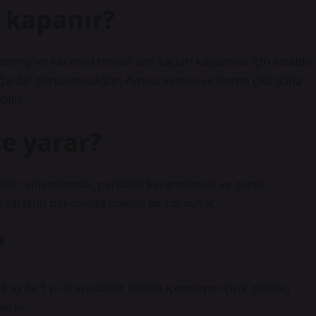
l kapanır?
erengi ve karamel tonları sarı saçları kapatmak için idealdir.
ğal bir görünüm sağlar. Ayrıca, kırmızı ve bordo gibi daha
ilir.
şe yarar?
gini canlandırmak, parlaklık kazandırmak ve genel
i saçların bakımında önemli bir rol oynar.
?
ay ile 1 yıl arasındadır. Silikon içermeyen çizik giderici
rilir.