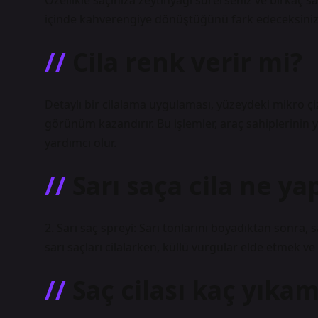
Özellikle saçınıza zeytinyağı sürerseniz ve birkaç s
içinde kahverengiye dönüştüğünü fark edeceksiniz
Cila renk verir mi?
Detaylı bir cilalama uygulaması, yüzeydeki mikro çiz
görünüm kazandırır. Bu işlemler, araç sahiplerinin 
yardımcı olur.
Sarı saça cila ne ya
2. Sarı saç spreyi: Sarı tonlarını boyadıktan sonra, 
sarı saçları cilalarken, küllü vurgular elde etmek 
Saç cilası kaç yıka