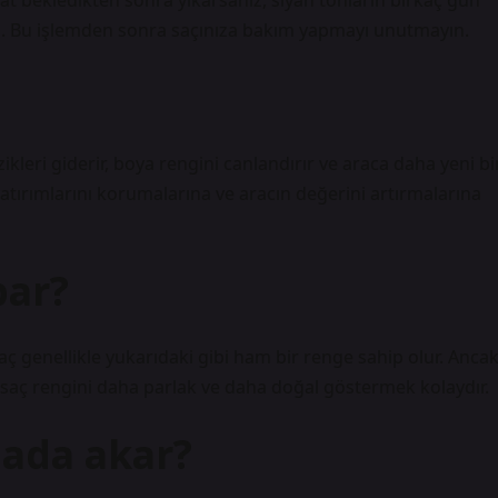
aat bekledikten sonra yıkarsanız, siyah tonların birkaç gün
. Bu işlemden sonra saçınıza bakım yapmayı unutmayın.
ikleri giderir, boya rengini canlandırır ve araca daha yeni bi
yatırımlarını korumalarına ve aracın değerini artırmalarına
par?
saç genellikle yukarıdaki gibi ham bir renge sahip olur. Ancak
ve saç rengini daha parlak ve daha doğal göstermek kolaydır.
mada akar?