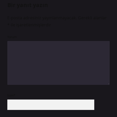
Bir yanıt yazın
E-posta adresiniz yayınlanmayacak.
Gerekli alanlar
*
ile işaretlenmişlerdir
Yorum
İsim*