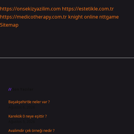
https://onsekizyazilim.com
https://estetikle.com.tr
https://medicotherapy.com.tr
knight online
nttgame
Sitemap
Sidebar
Son Yazılar
Başakşehir’de neler var ?
Ağustos 6, 2026
Karekök 0 neye eşittir ?
Ağustos 5, 2026
Avalimdir çek örneği nedir ?