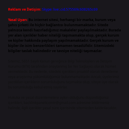
Reklam ve İletişim:
Skype: live:.cid.575569c608265c69
Yasal Uyarı:
Bu internet sitesi, herhangi bir marka, kurum veya
şahıs şirketi ile hiçbir bağlantısı bulunmamaktadır. Sitede
yalnızca kendi hazırladığımız makaleler paylaşılmaktadır. Burada
yer alan içerikler haber niteliği taşımamakta olup, gerçek kurum
ve kişiler hakkında paylaşım yapılmamaktadır. Gerçek kurum ve
kişiler ile isim benzerlikleri tamamen tesadüfidir. Sitemizdeki
bilgiler taslak halindedir ve tavsiye niteliği taşımazlar.
Sitemiz, 5651 Sayılı Kanun gereğince Bilgi Teknolojileri ve İletişim
Kurumu (BTK) tarafından onaylanmış bir Yer Sağlayıcı olarak hizmet
vermektedir. Bu nedenle, sitedeki içerikleri proaktif olarak denetleme
veya araştırma yükümlülüğümüz bulunmamaktadır. Ancak, üyelerimiz
yazdıkları içeriklerin sorumluluğunu taşımakta olup, siteye üye olarak
bu sorumluluğu kabul etmiş sayılırlar.
Hukuka ve yasal düzenlemelere aykırı olduğunu düşündüğünüz
içerikleri,
backlinkpanelicomtr@gmail.com
adresine bildirmeniz
halinde, ilgili içerikler yasal süre içerisinde sitemizden kaldırılacaktır.