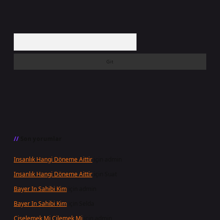
Arama
Son yorumlar
Insanlık Hangi Döneme Aittir
için
admin
Insanlık Hangi Döneme Aittir
için
Suat
Bayer In Sahibi Kim
için
admin
Bayer In Sahibi Kim
için
Selda
Çiselemek Mi Çilemek Mi
için
admin