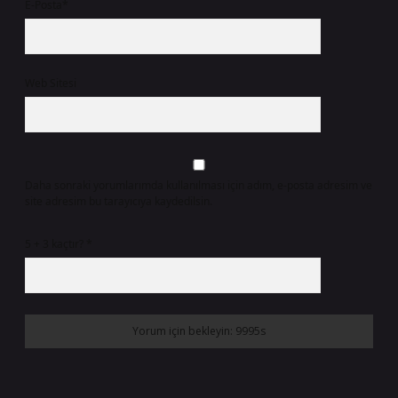
E-Posta*
Web Sitesi
Daha sonraki yorumlarımda kullanılması için adım, e-posta adresim ve
site adresim bu tarayıcıya kaydedilsin.
5 + 3 kaçtır?
*