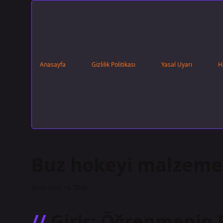
Anasayfa
Gizlilik Politikası
Yasal Uyarı
H
Buz hokeyi malzemel
Tarih: Mart 18, 2026
Giriş: Öğrenmenin 