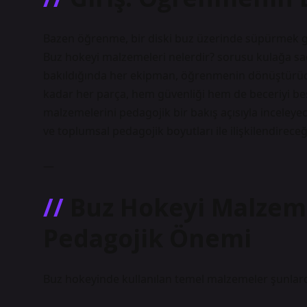
Bazen öğrenme, bir diski buz üzerinde süpürmek gibi
Buz hokeyi malzemeleri nelerdir? sorusu kulağa sade
bakıldığında her ekipman, öğrenmenin dönüştürüc
kadar her parça, hem güvenliği hem de beceriyi bes
malzemelerini pedagojik bir bakış açısıyla inceleye
ve toplumsal pedagojik boyutları ile ilişkilendireceğ
—
Buz Hokeyi Malzeme
Pedagojik Önemi
Buz hokeyinde kullanılan temel malzemeler şunlard