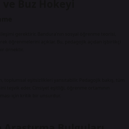
 ve Buz Hokeyi
enme
kileşimi gerektirir. Bandura’nın sosyal öğrenme teorisi,
rek öğrenmelerini açıklar. Bu, pedagojik açıdan işbirlikçi
ir örnektir.
im, toplumsal
eşitsizlik
leri yansıtabilir. Pedagojik bakış, tüm
ni teşvik eder. Cinsiyet eşitliği, öğrenme ortamının
sı için kritik bir unsurdur.
e Araştırma Bulguları