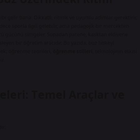
 gelir bana. Dikkatli, ritmik ve uyumlu adımlar gerektirir.
ce sporla ilgili gelebilir, ama pedagojik bir mercekten
ü gücünü simgeler. Sopadan patene, kasktan eldivene
leyen bir öğretim aracıdır. Bu yazıda, buz hokeyi
cek; öğrenme teorileri,
öğrenme stilleri
, teknolojinin etkisi
iz.
leri: Temel Araçlar ve
ır: