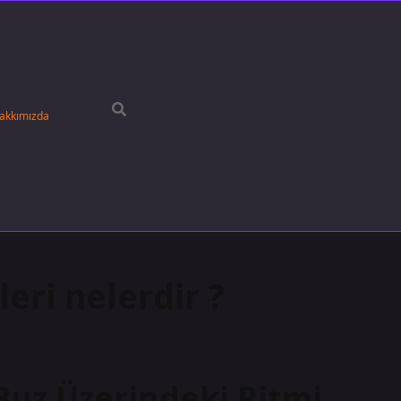
akkımızda
eri nelerdir ?
Buz Üzerindeki Ritmi