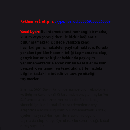
Reklam ve İletişim:
Skype: live:.cid.575569c608265c69
Yasal Uyarı:
Bu internet sitesi, herhangi bir marka,
kurum veya şahıs şirketi ile hiçbir bağlantısı
bulunmamaktadır. Sitede yalnızca kendi
hazırladığımız makaleler paylaşılmaktadır. Burada
yer alan içerikler haber niteliği taşımamakta olup,
gerçek kurum ve kişiler hakkında paylaşım
yapılmamaktadır. Gerçek kurum ve kişiler ile isim
benzerlikleri tamamen tesadüfidir. Sitemizdeki
bilgiler taslak halindedir ve tavsiye niteliği
taşımazlar.
Sitemiz, 5651 Sayılı Kanun gereğince Bilgi Teknolojileri
ve İletişim Kurumu (BTK) tarafından onaylanmış bir Yer
Sağlayıcı olarak hizmet vermektedir. Bu nedenle,
sitedeki içerikleri proaktif olarak denetleme veya
araştırma yükümlülüğümüz bulunmamaktadır. Ancak,
üyelerimiz yazdıkları içeriklerin sorumluluğunu
taşımakta olup, siteye üye olarak bu sorumluluğu kabul
etmiş sayılırlar.
u