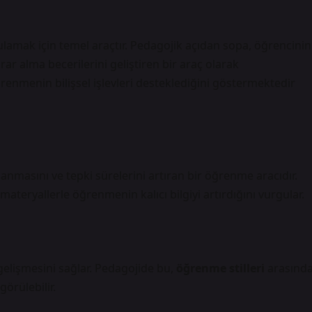
ulamak için temel araçtır. Pedagojik açıdan sopa, öğrencinin
arar alma becerilerini geliştiren bir araç olarak
 öğrenmenin bilişsel işlevleri desteklediğini göstermektedir
anmasını ve tepki sürelerini artıran bir öğrenme aracıdır.
ateryallerle öğrenmenin kalıcı bilgiyi artırdığını vurgular.
 gelişmesini sağlar. Pedagojide bu,
öğrenme stilleri
arasınd
örülebilir.