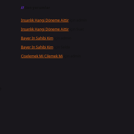
Son yorumlar
Insanlık Hangi Döneme Aittir
için
admin
Insanlık Hangi Döneme Aittir
için
Suat
Bayer In Sahibi Kim
için
admin
Bayer In Sahibi Kim
için
Selda
k
Çiselemek Mi Çilemek Mi
için
admin
e