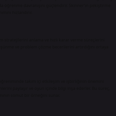
 da öğrenme davranışını güçlendirir. Skinner’ın pekiştirme
mını hızlandırır.
ım stratejilerini anlama ve hızlı karar verme süreçlerini
düşünme
ve problem çözme becerilerini artırdığını ortaya
öğreniminde takım içi etkileşim ve işbirliğinin önemini
lerini paylaşır ve oyun içinde bilgi inşa ederler. Bu süreç,
ının somut bir örneğini sunar.