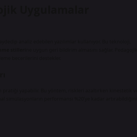
ojik Uygulamalar
edip analiz edebilen yazılımlar kullanıyor. Bu teknoloji,
me stilleri
ne uygun geri bildirim almasını sağlar. Pedagoji
eme becerilerini destekler.
rı
pratiği yapabilir. Bu yöntem, riskleri azaltırken kinestetik v
anal simülasyonların performansı %20’ye kadar artırabildiğini