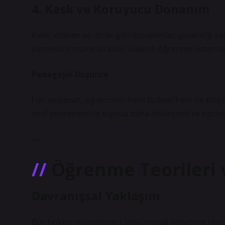
4. Kask ve Koruyucu Donanım
Kask, eldiven ve dizlik gibi donanımlar, güvenliği s
sürmesini mümkün kılar. Güvenli öğrenme ortamları, 
Pedagojik Düşünce
Her ekipman, öğrencinin hem fiziksel hem de bilişse
sınıf yöntemlerine kıyasla daha etkileşimli ve katıl
—
Öğrenme Teorileri 
Davranışsal Yaklaşım
Buz hokeyi malzemeleri, davranışsal öğrenme teorisi