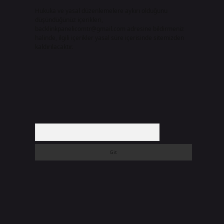
Hukuka ve yasal düzenlemelere aykırı olduğunu
düşündüğünüz içerikleri,
backlinkpanelicomtr@gmail.com
adresine bildirmeniz
halinde, ilgili içerikler yasal süre içerisinde sitemizden
kaldırılacaktır.
Arama