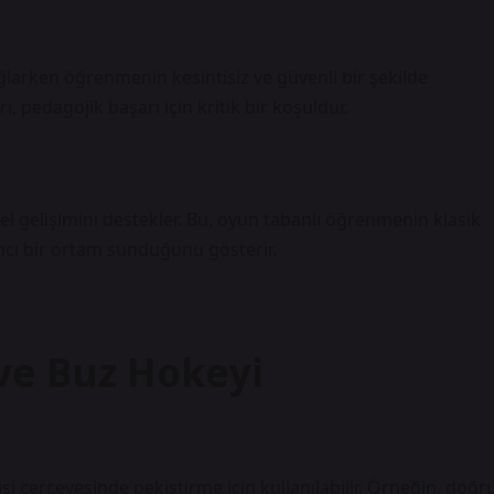
ağlarken öğrenmenin kesintisiz ve güvenli bir şekilde
pedagojik başarı için kritik bir koşuldur.
l gelişimini destekler. Bu, oyun tabanlı öğrenmenin klasik
ımcı bir ortam sunduğunu gösterir.
ve Buz Hokeyi
 çerçevesinde pekiştirme için kullanılabilir. Örneğin, doğr