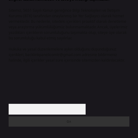
Sitemiz, 5651 Sayılı Kanun gereğince Bilgi Teknolojileri ve İletişim
Kurumu (BTK) tarafından onaylanmış bir Yer Sağlayıcı olarak hizmet
vermektedir. Bu nedenle, sitedeki içerikleri proaktif olarak denetleme
veya araştırma yükümlülüğümüz bulunmamaktadır. Ancak, üyelerimiz
yazdıkları içeriklerin sorumluluğunu taşımakta olup, siteye üye olarak
bu sorumluluğu kabul etmiş sayılırlar.
Hukuka ve yasal düzenlemelere aykırı olduğunu düşündüğünüz
içerikleri,
backlinkpanelicomtr@gmail.com
adresine bildirmeniz
halinde, ilgili içerikler yasal süre içerisinde sitemizden kaldırılacaktır.
Arama