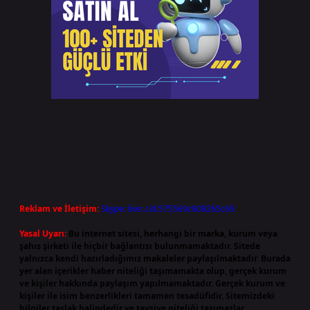
Reklam ve İletişim:
Skype: live:.cid.575569c608265c69
Yasal Uyarı:
Bu internet sitesi, herhangi bir marka, kurum veya
şahıs şirketi ile hiçbir bağlantısı bulunmamaktadır. Sitede
yalnızca kendi hazırladığımız makaleler paylaşılmaktadır. Burada
yer alan içerikler haber niteliği taşımamakta olup, gerçek kurum
ve kişiler hakkında paylaşım yapılmamaktadır. Gerçek kurum ve
kişiler ile isim benzerlikleri tamamen tesadüfidir. Sitemizdeki
bilgiler taslak halindedir ve tavsiye niteliği taşımazlar.