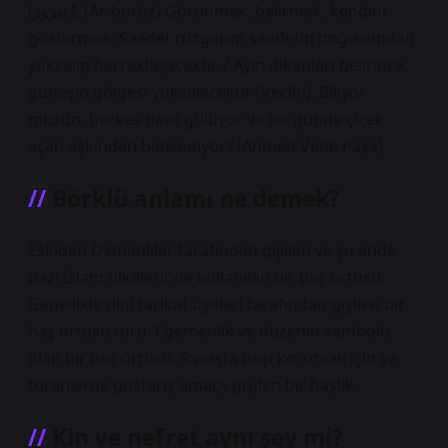
(ﺑﺮﻭﺯ) I. (Ar. burūz) Görünmek, belirmek, kendini
göstermek: Saadet rüzgarım saadetin doğusundan
yükselip berraklaşacaktır. / Ayın dikenleri belirince,
güneşin gölgesi yükselecektir (Vecihi). Biliyor
musun, herkes nasıl gülüyor ve bir günde çiçek
açan aşkından bahsediyor? (Ahmed Vefik Paşa)
Börklü anlamı ne demek?
Eskiden Osmanlılar tarafından giyilen ve şu anda
bazı İslam ülkelerinde kullanılan bir baş örtüsü.
Genellikle dini tarikat üyeleri tarafından giyilen bir
baş örtüsü türü. Egemenlik ve düzenin sembolü
olan bir baş örtüsü. Savaşta başı korumak için ve
törenlerde gösteriş amaçlı giyilen bir başlık.
Kin ve nefret aynı şey mi?