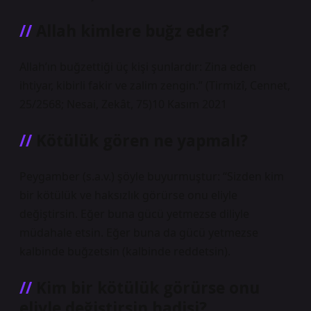
Allah kimlere buğz eder?
Allah’ın buğzettiği üç kişi şunlardır: Zina eden
ihtiyar, kibirli fakir ve zalim zengin.” (Tirmizî, Cennet,
25/2568; Nesai, Zekât, 75)10 Kasım 2021
Kötülük gören ne yapmalı?
Peygamber (s.a.v.) şöyle buyurmuştur: “Sizden kim
bir kötülük ve haksızlık görürse onu eliyle
değiştirsin. Eğer buna gücü yetmezse diliyle
müdahale etsin. Eğer buna da gücü yetmezse
kalbinde buğzetsin (kalbinde reddetsin).
Kim bir kötülük görürse onu
eliyle değiştirsin hadisi?