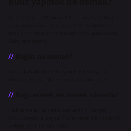
Buuz yapmak ne demek?
Birlik. geçişsiz f. (Ar. buġż + Türk. tun, Handeln) (-e)
Düşmanca davranmak, kin beslemek: Konstantin
daha önce Hıristiyanlardan nefret ediyordu (Kâtip
Çelebi’den seçme).
Büğüz ne demek?
Kusur; Kabalık; birine karşı nefret ve kızgınlık
duymak, düşmanlık beslemek anlamına gelir.
Buğz etmek ne demek islamda?
Hadislerde ayrıca nefret kavramının, “sevgiyi
kötülüklerden alıkoymak” anlamında Allah’a nispet
edildiği görülmektedir (bkz.