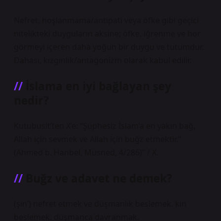
Nefret, hoşlanmama/antipati veya öfke gibi geçici
nitelikteki duyguların aksine; öfke, iğrenme ve hor
görmeyi içeren daha yoğun bir duygu ve tutumdur.
Dahası, kızgınlık/antagonizm olarak kabul edilir.
İslama en iyi bağlayan şey
nedir?
Kutubusit’ten X’e: “Şüphesiz İslam’a en yakın bağ,
Allah için sevmek ve Allah için buğz etmektir.”
(Ahmed b. Hanbel, Müsned, 4/286)” / X.
Buğz ve adavet ne demek?
(şın’) nefret etmek ve düşmanlık beslemek. kin
beslemek. düşmanca davranmak.