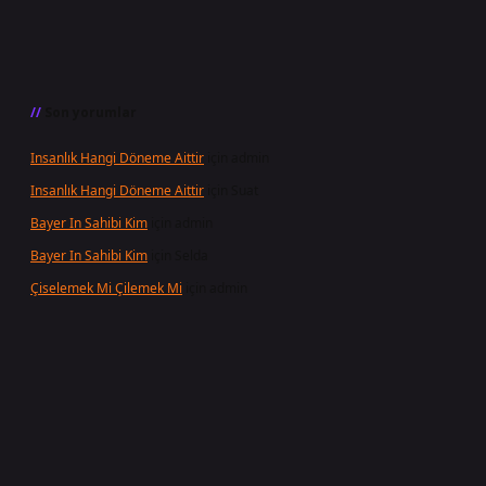
Son yorumlar
Insanlık Hangi Döneme Aittir
için
admin
Insanlık Hangi Döneme Aittir
için
Suat
Bayer In Sahibi Kim
için
admin
Bayer In Sahibi Kim
için
Selda
Çiselemek Mi Çilemek Mi
için
admin