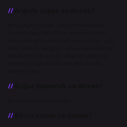
Argoda züppe ne demek?
Bu tür argo sözcükler “züppe” anlamına gelir;
Abuzettin Bey (TBAS: 28), bir pornografik halk
hikâyesinin kahramanının adı olup, eskiden “yaşlı,
fakat cinsel arzuları güçlü” anlamında kullanılırdı;
Şaban (TAS: 134), argoda “aptal, saf, şaşkın kişi”
anlamına da gelir, kişi adlarıdır. Bektaşi velisi
İbrahim-i Sanî…
Buğuz beslemek ne demek?
Kin tutmayın, nefret etmeyin.
Büruz etmek ne demek?