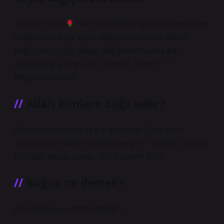
Günün Hadisi
“Kim bir kötülük görürse onu eliyle
değiştirsin. Eğer eliyle değiştiremiyorsa diliyle
değiştirsin. Eğer diliyle değiştiremiyorsa bari
kalbiyle karşı koysun.” I Tirmizî, “Fiten”, 11
#HayırlıCumalar.
Allah kimlere buğz eder?
Allah’ın buğzettiği üç kişi şunlardır: Zina eden
ihtiyar, kibirli fakir ve zalim zengin.” (Tirmizî, Cennet,
25/2568; Nesai, Zekât, 75)10 Kasım 2021
Buğuz ne demek?
Kin tutmayın, nefret etmeyin.