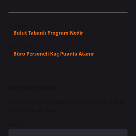
Önceki Yazı
Bulut Tabanlı Program Nedir
Sonraki Yazı
Büro Personeli Kaç Puanla Atanır
Bir yanıt yazın
E-posta adresiniz yayınlanmayacak.
Gerekli alanlar
*
ile işaretlenmişlerdir
Yorum