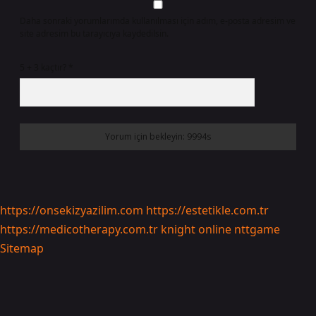
Daha sonraki yorumlarımda kullanılması için adım, e-posta adresim ve
site adresim bu tarayıcıya kaydedilsin.
5 + 3 kaçtır?
*
https://onsekizyazilim.com
https://estetikle.com.tr
https://medicotherapy.com.tr
knight online
nttgame
Sitemap