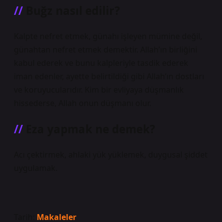
Buğz nasıl edilir?
Kalpte nefret etmek, günahı işleyen mümine değil,
günahtan nefret etmek demektir. Allah’ın birliğini
kabul ederek ve bunu kalpleriyle tasdik ederek
iman edenler, ayette belirtildiği gibi Allah’ın dostları
ve koruyucularıdır. Kim bir evliyaya düşmanlık
hissederse, Allah onun düşmanı olur.
Eza yapmak ne demek?
Acı çektirmek, ahlaki yük yüklemek, duygusal şiddet
uygulamak.
Tarih:
Makaleler