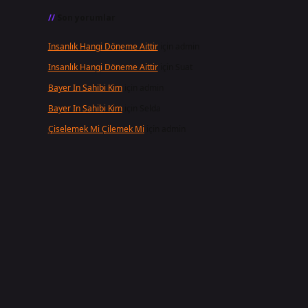
Son yorumlar
Insanlık Hangi Döneme Aittir
için
admin
Insanlık Hangi Döneme Aittir
için
Suat
i
Bayer In Sahibi Kim
için
admin
Bayer In Sahibi Kim
için
Selda
Çiselemek Mi Çilemek Mi
için
admin