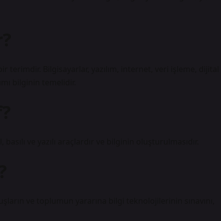
r?
ir terimdir. Bilgisayarlar, yazılım, internet, veri işleme, dijital
ımı bilginin temelidir.
f?
el, basılı ve yazılı araçlardır ve bilginin oluşturulmasıdır.
?
luşların ve toplumun yararına bilgi teknolojilerinin sınavını,