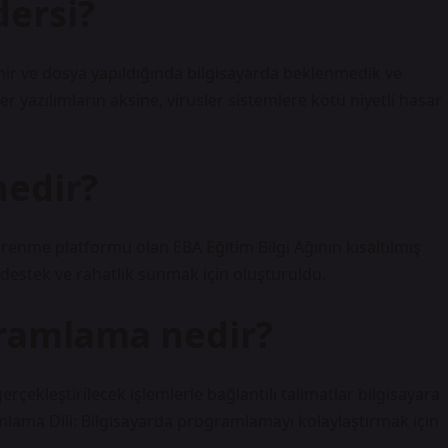
dersi?
enir ve dosya yapıldığında bilgisayarda beklenmedik ve
 yazılımların aksine, virüsler sistemlere kötü niyetli hasar
nedir?
renme platformu olan EBA Eğitim Bilgi Ağının kısaltılmış
 destek ve rahatlık sunmak için oluşturuldu.
ogramlama nedir?
erçekleştirilecek işlemlerle bağlantılı talimatlar bilgisayara
amlama Dili: Bilgisayarda programlamayı kolaylaştırmak için