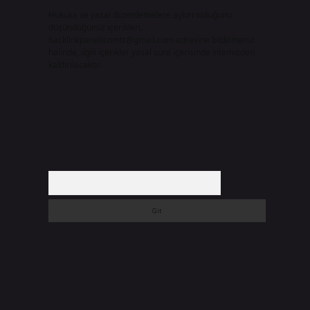
Hukuka ve yasal düzenlemelere aykırı olduğunu
düşündüğünüz içerikleri,
backlinkpanelicomtr@gmail.com
adresine bildirmeniz
halinde, ilgili içerikler yasal süre içerisinde sitemizden
kaldırılacaktır.
Arama