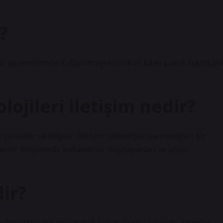
?
yar sistemlerinde kullanılmayı mümkün kılan pratik teknikler
olojileri iletişim nedir?
şünceler ve bilgiler. İletişim teknolojisi ise mesajları bir
rdir. Bölgelerde kullanılırlar. Bilgisayarları ve ağları
ir?
ere dönüştürülür ve rahatlık sunar. Dünya çapında insanlar