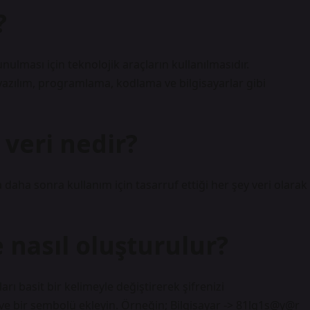
?
nulması için teknolojik araçların kullanılmasıdır.
 yazılım, programlama, kodlama ve bilgisayarlar gibi
i veri nedir?
ya daha sonra kullanım için tasarruf ettiği her şey veri olarak
re nasıl oluşturulur?
arı basit bir kelimeyle değiştirerek şifrenizi
i ve bir sembolü ekleyin. Örneğin; Bilgisayar -> 81lg1s@y@r