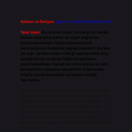
Reklam ve İletişim:
Skype: live:.cid.575569c608265c69
Yasal Uyarı:
Bu internet sitesi, herhangi bir marka,
kurum veya şahıs şirketi ile hiçbir bağlantısı
bulunmamaktadır. Sitede yalnızca kendi
hazırladığımız makaleler paylaşılmaktadır. Burada
yer alan içerikler haber niteliği taşımamakta olup,
gerçek kurum ve kişiler hakkında paylaşım
yapılmamaktadır. Gerçek kurum ve kişiler ile isim
benzerlikleri tamamen tesadüfidir. Sitemizdeki
bilgiler taslak halindedir ve tavsiye niteliği
taşımazlar.
Sitemiz, 5651 Sayılı Kanun gereğince Bilgi Teknolojileri
ve İletişim Kurumu (BTK) tarafından onaylanmış bir Yer
Sağlayıcı olarak hizmet vermektedir. Bu nedenle,
sitedeki içerikleri proaktif olarak denetleme veya
araştırma yükümlülüğümüz bulunmamaktadır. Ancak,
üyelerimiz yazdıkları içeriklerin sorumluluğunu
taşımakta olup, siteye üye olarak bu sorumluluğu kabul
etmiş sayılırlar.