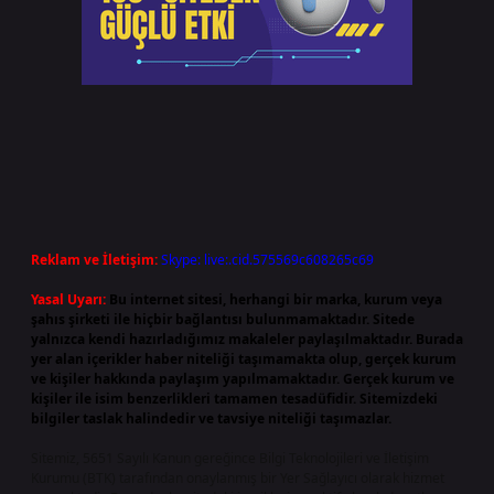
Reklam ve İletişim:
Skype: live:.cid.575569c608265c69
Yasal Uyarı:
Bu internet sitesi, herhangi bir marka, kurum veya
şahıs şirketi ile hiçbir bağlantısı bulunmamaktadır. Sitede
yalnızca kendi hazırladığımız makaleler paylaşılmaktadır. Burada
yer alan içerikler haber niteliği taşımamakta olup, gerçek kurum
ve kişiler hakkında paylaşım yapılmamaktadır. Gerçek kurum ve
kişiler ile isim benzerlikleri tamamen tesadüfidir. Sitemizdeki
bilgiler taslak halindedir ve tavsiye niteliği taşımazlar.
Sitemiz, 5651 Sayılı Kanun gereğince Bilgi Teknolojileri ve İletişim
Kurumu (BTK) tarafından onaylanmış bir Yer Sağlayıcı olarak hizmet