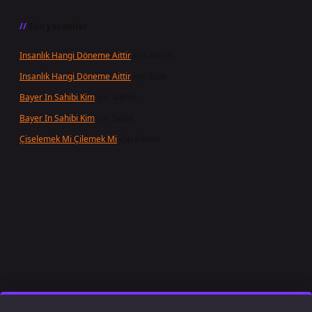
Son yorumlar
Insanlık Hangi Döneme Aittir
için
admin
Insanlık Hangi Döneme Aittir
için
Suat
Bayer In Sahibi Kim
için
admin
Bayer In Sahibi Kim
için
Selda
Çiselemek Mi Çilemek Mi
için
admin
yz/