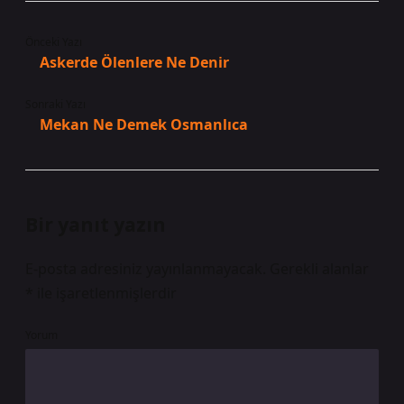
Önceki Yazı
Askerde Ölenlere Ne Denir
Sonraki Yazı
Mekan Ne Demek Osmanlıca
Bir yanıt yazın
E-posta adresiniz yayınlanmayacak.
Gerekli alanlar
*
ile işaretlenmişlerdir
Yorum