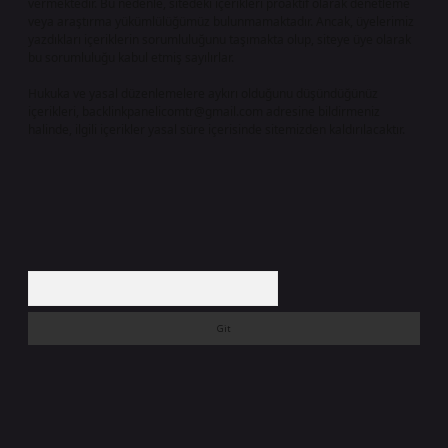
vermektedir. Bu nedenle, sitedeki içerikleri proaktif olarak denetleme
veya araştırma yükümlülüğümüz bulunmamaktadır. Ancak, üyelerimiz
yazdıkları içeriklerin sorumluluğunu taşımakta olup, siteye üye olarak
bu sorumluluğu kabul etmiş sayılırlar.
Hukuka ve yasal düzenlemelere aykırı olduğunu düşündüğünüz
içerikleri,
backlinkpanelicomtr@gmail.com
adresine bildirmeniz
halinde, ilgili içerikler yasal süre içerisinde sitemizden kaldırılacaktır.
Arama