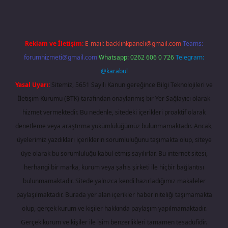
Reklam ve İletişim:
E-mail:
backlinkpaneli@gmail.com
Teams:
forumhizmeti@gmail.com
Whatsapp: 0262 606 0 726
Telegram:
@karabul
Yasal Uyarı:
Sitemiz, 5651 Sayılı Kanun gereğince Bilgi Teknolojileri ve
İletişim Kurumu (BTK) tarafından onaylanmış bir Yer Sağlayıcı olarak
hizmet vermektedir. Bu nedenle, sitedeki içerikleri proaktif olarak
denetleme veya araştırma yükümlülüğümüz bulunmamaktadır. Ancak,
üyelerimiz yazdıkları içeriklerin sorumluluğunu taşımakta olup, siteye
üye olarak bu sorumluluğu kabul etmiş sayılırlar. Bu internet sitesi,
herhangi bir marka, kurum veya şahıs şirketi ile hiçbir bağlantısı
bulunmamaktadır. Sitede yalnızca kendi hazırladığımız makaleler
paylaşılmaktadır. Burada yer alan içerikler haber niteliği taşımamakta
olup, gerçek kurum ve kişiler hakkında paylaşım yapılmamaktadır.
Gerçek kurum ve kişiler ile isim benzerlikleri tamamen tesadüfidir.