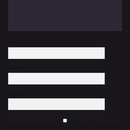
İsim*
E-Posta*
Web Sitesi
Daha sonraki yorumlarımda kullanılması için adım, e-posta adresim ve