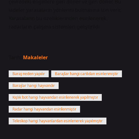
çevredeki engellere geri döner ve geri döner. Bu
iadeler yarasaların yönlerini bulmasına izin verir.
Yarasaların bu özelliklerinden esinlenerek,
radarların çalışma sistemleri geliştirildi.
Tarih:
Makaleler
Baraj neden yapılır
Barajlar hangi canlıdan esinlenmiştir
Barajlar hangi hayvandır
Kışlık bot hangi hayvandan esinlenerek yapılmıştır
Radar hangi hayvandan esinlenmiştir
Teleskop hangi hayvanlardan esinlenerek yapılmıştır