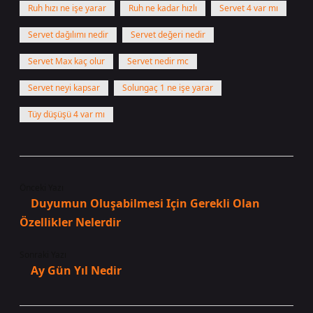
Ruh hızı ne işe yarar
Ruh ne kadar hızlı
Servet 4 var mı
Servet dağılımı nedir
Servet değeri nedir
Servet Max kaç olur
Servet nedir mc
Servet neyi kapsar
Solungaç 1 ne işe yarar
Tüy düşüşü 4 var mı
Önceki Yazı
Duyumun Oluşabilmesi Için Gerekli Olan
Özellikler Nelerdir
Sonraki Yazı
Ay Gün Yıl Nedir