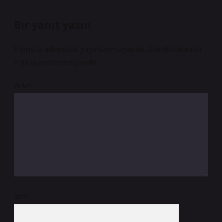
Bir yanıt yazın
E-posta adresiniz yayınlanmayacak.
Gerekli alanlar
*
ile işaretlenmişlerdir
Yorum
İsim*