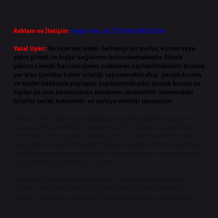
Reklam ve İletişim:
Skype: live:.cid.575569c608265c69
Yasal Uyarı:
Bu internet sitesi, herhangi bir marka, kurum veya
şahıs şirketi ile hiçbir bağlantısı bulunmamaktadır. Sitede
yalnızca kendi hazırladığımız makaleler paylaşılmaktadır. Burada
yer alan içerikler haber niteliği taşımamakta olup, gerçek kurum
ve kişiler hakkında paylaşım yapılmamaktadır. Gerçek kurum ve
kişiler ile isim benzerlikleri tamamen tesadüfidir. Sitemizdeki
bilgiler taslak halindedir ve tavsiye niteliği taşımazlar.
Sitemiz, 5651 Sayılı Kanun gereğince Bilgi Teknolojileri ve İletişim
Kurumu (BTK) tarafından onaylanmış bir Yer Sağlayıcı olarak hizmet
vermektedir. Bu nedenle, sitedeki içerikleri proaktif olarak denetleme
veya araştırma yükümlülüğümüz bulunmamaktadır. Ancak, üyelerimiz
yazdıkları içeriklerin sorumluluğunu taşımakta olup, siteye üye olarak
bu sorumluluğu kabul etmiş sayılırlar.
Hukuka ve yasal düzenlemelere aykırı olduğunu düşündüğünüz
içerikleri,
backlinkpanelicomtr@gmail.com
adresine bildirmeniz
halinde, ilgili içerikler yasal süre içerisinde sitemizden kaldırılacaktır.