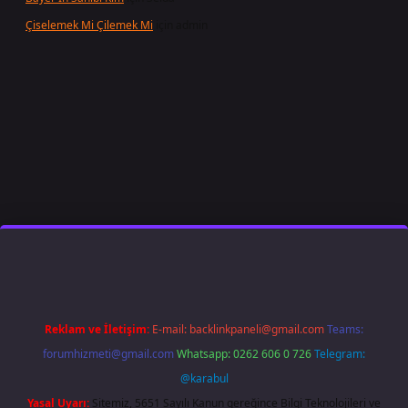
Çiselemek Mi Çilemek Mi
için
admin
t giriş
famecasino
ilbet giriş
www.betexper.xyz/
Reklam ve İletişim:
E-mail:
backlinkpaneli@gmail.com
Teams:
forumhizmeti@gmail.com
Whatsapp: 0262 606 0 726
Telegram:
@karabul
Yasal Uyarı:
Sitemiz, 5651 Sayılı Kanun gereğince Bilgi Teknolojileri ve