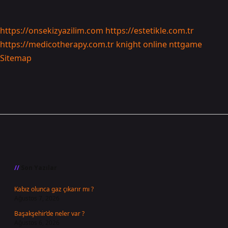
https://onsekizyazilim.com
https://estetikle.com.tr
https://medicotherapy.com.tr
knight online
nttgame
Sitemap
Sidebar
Son Yazılar
Kabız olunca gaz çıkarır mı ?
Ağustos 7, 2026
Başakşehir’de neler var ?
Ağustos 6, 2026