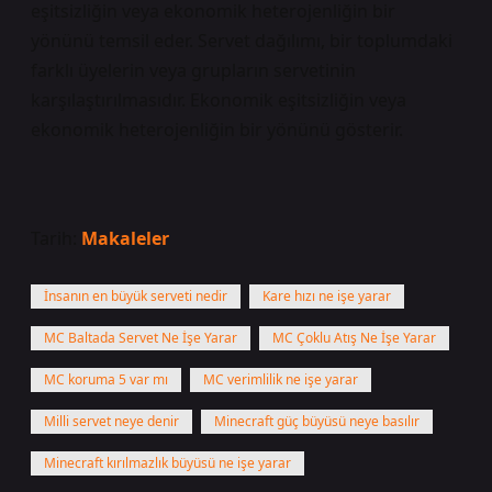
eşitsizliğin veya ekonomik heterojenliğin bir
yönünü temsil eder. Servet dağılımı, bir toplumdaki
farklı üyelerin veya grupların servetinin
karşılaştırılmasıdır. Ekonomik eşitsizliğin veya
ekonomik heterojenliğin bir yönünü gösterir.
Tarih:
Makaleler
İnsanın en büyük serveti nedir
Kare hızı ne işe yarar
MC Baltada Servet Ne İşe Yarar
MC Çoklu Atış Ne İşe Yarar
MC koruma 5 var mı
MC verimlilik ne işe yarar
Milli servet neye denir
Minecraft güç büyüsü neye basılır
Minecraft kırılmazlık büyüsü ne işe yarar