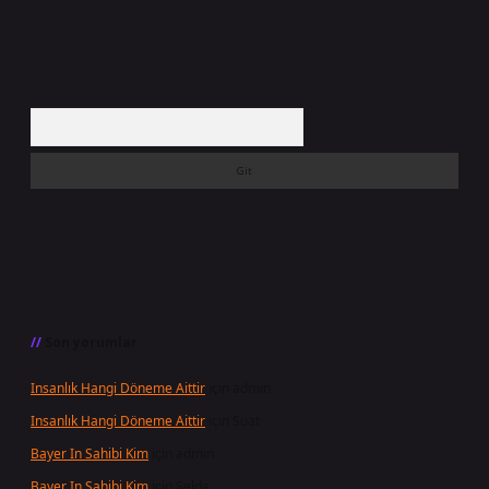
Arama
Son yorumlar
Insanlık Hangi Döneme Aittir
için
admin
Insanlık Hangi Döneme Aittir
için
Suat
Bayer In Sahibi Kim
için
admin
Bayer In Sahibi Kim
için
Selda