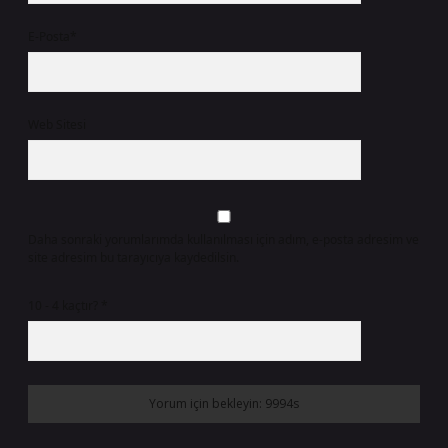
E-Posta*
Web Sitesi
Daha sonraki yorumlarımda kullanılması için adım, e-posta adresim ve
site adresim bu tarayıcıya kaydedilsin.
10 - 4 kaçtır?
*