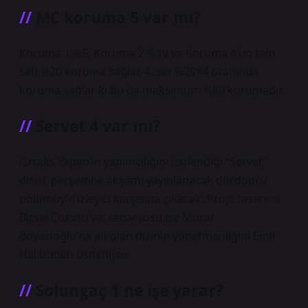
MC koruma 5 var mı?
Koruma 1 %5, Koruma 2 %10 ve Koruma 4’ün tam
seti %20 koruma sağlar, 4. set %20*4 oranında
koruma sağlar ki bu da maksimum %80 korumadır.
Servet 4 var mı?
Ortaks Yapım’ın yapımcılığını üstlendiği “Servet”
dizisi, perşembe akşamı yayınlanacak dördüncü
bölümüyle izleyici karşısına çıkacak. Proje tasarımı
Birsel Çokıncı’ya, senaryosu ise Murat
Boyacıoğlu’na ait olan dizinin yönetmenliğini Emir
Halilzadeh üstleniyor.
Solungaç 1 ne işe yarar?