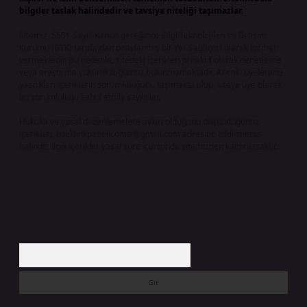
bilgiler taslak halindedir ve tavsiye niteliği taşımazlar.
Sitemiz, 5651 Sayılı Kanun gereğince Bilgi Teknolojileri ve İletişim
Kurumu (BTK) tarafından onaylanmış bir Yer Sağlayıcı olarak hizmet
vermektedir. Bu nedenle, sitedeki içerikleri proaktif olarak denetleme
veya araştırma yükümlülüğümüz bulunmamaktadır. Ancak, üyelerimiz
yazdıkları içeriklerin sorumluluğunu taşımakta olup, siteye üye olarak
bu sorumluluğu kabul etmiş sayılırlar.
Hukuka ve yasal düzenlemelere aykırı olduğunu düşündüğünüz
içerikleri,
backlinkpanelicomtr@gmail.com
adresine bildirmeniz
halinde, ilgili içerikler yasal süre içerisinde sitemizden kaldırılacaktır.
Arama