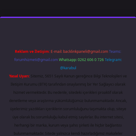
 giriş
famecasino
ilbet giriş
www.betexper.xyz/
Reklam ve İletişim:
E-mail:
backlinkpaneli@gmail.com
Teams:
forumhizmeti@gmail.com
Whatsapp: 0262 606 0 726
Telegram:
@karabul
Yasal Uyarı:
Sitemiz, 5651 Sayılı Kanun gereğince Bilgi Teknolojileri ve
İletişim Kurumu (BTK) tarafından onaylanmış bir Yer Sağlayıcı olarak
hizmet vermektedir. Bu nedenle, sitedeki içerikleri proaktif olarak
denetleme veya araştırma yükümlülüğümüz bulunmamaktadır. Ancak,
üyelerimiz yazdıkları içeriklerin sorumluluğunu taşımakta olup, siteye
üye olarak bu sorumluluğu kabul etmiş sayılırlar. Bu internet sitesi,
herhangi bir marka, kurum veya şahıs şirketi ile hiçbir bağlantısı
bulunmamaktadır. Sitede yalnızca kendi hazırladığımız makaleler