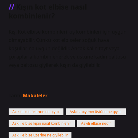
Kışın kot elbise nasıl
kombinlenir?
Kış: Kot elbise kombinleri kış kombinleri için uygun
olmayabilir. Çünkü kot elbiseler soğuk hava
koşullarına uygun değildir. Ancak kalın tayt veya
çoraplarla kombinlenerek ve üstüne kadın paltosu
veya paltosu giyilerek kışın da giyilebilir.
Tarih:
Makaleler
Açık elbise üzerine ne giyilir
Askılı abiyenin üstüne ne giyilir
Askılı elbise kışın nasıl kombinlenir
Askılı elbise nedir
Askılı elbise üzerine ne giyilebilir