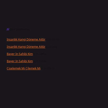
Son yorumlar
Insanlık Hangi Döneme Aittir
için
admin
Insanlık Hangi Döneme Aittir
için
Suat
Bayer In Sahibi Kim
için
admin
Bayer In Sahibi Kim
için
Selda
Çiselemek Mi Çilemek Mi
için
admin