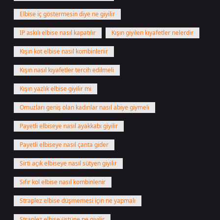
Elbise iç göstermesin diye ne giyilir
IP askılı elbise nasıl kapatılır
Kışın giyilen kıyafetler nelerdir
Kışın kot elbise nasıl kombinlenir
Kışın nasıl kıyafetler tercih edilmeli
Kışın yazlık elbise giyilir mi
Omuzları geniş olan kadınlar nasıl abiye giymeli
Payetli elbiseye nasıl ayakkabı giyilir
Payetli elbiseye nasıl çanta gider
Sirti açık elbiseye nasıl sütyen giyilir
Sıfır kol elbise nasıl kombinlenir
Straplez elbise düşmemesi için ne yapmalı
Straplez elbise üstüne ne giyilir