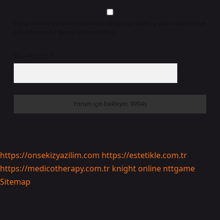
Daha sonraki yorumlarımda kullanılması için adım, e-posta adresim ve
site adresim bu tarayıcıya kaydedilsin.
10 - 4 kaçtır?
*
https://onsekizyazilim.com
https://estetikle.com.tr
https://medicotherapy.com.tr
knight online
nttgame
Sitemap