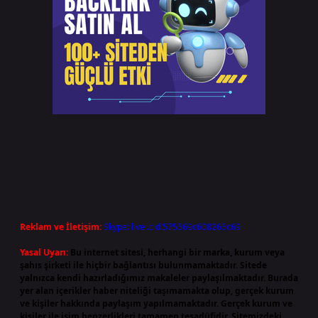
Reklam ve İletişim:
Skype: live:.cid.575569c608265c69
Yasal Uyarı:
Bu internet sitesi, herhangi bir marka, kurum veya
şahıs şirketi ile hiçbir bağlantısı bulunmamaktadır. Sitede
yalnızca kendi hazırladığımız makaleler paylaşılmaktadır. Burada
yer alan içerikler haber niteliği taşımamakta olup, gerçek kurum
ve kişiler hakkında paylaşım yapılmamaktadır. Gerçek kurum ve
kişiler ile isim benzerlikleri tamamen tesadüfidir. Sitemizdeki