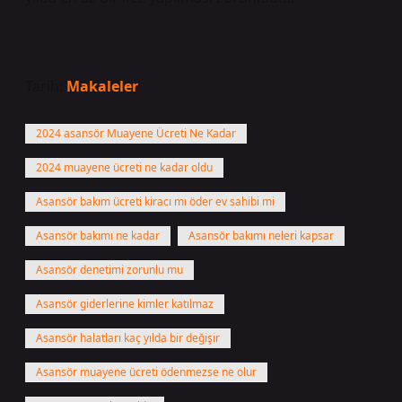
Tarih:
Makaleler
2024 asansör Muayene Ücreti Ne Kadar
2024 muayene ücreti ne kadar oldu
Asansör bakım ücreti kiracı mı öder ev sahibi mi
Asansör bakımı ne kadar
Asansör bakımı neleri kapsar
Asansör denetimi zorunlu mu
Asansör giderlerine kimler katılmaz
Asansör halatları kaç yılda bir değişir
Asansör muayene ücreti ödenmezse ne olur