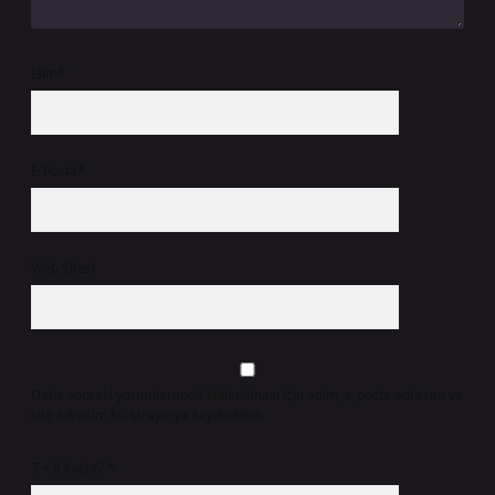
İsim*
E-Posta*
Web Sitesi
Daha sonraki yorumlarımda kullanılması için adım, e-posta adresim ve
site adresim bu tarayıcıya kaydedilsin.
7 + 8 kaçtır?
*