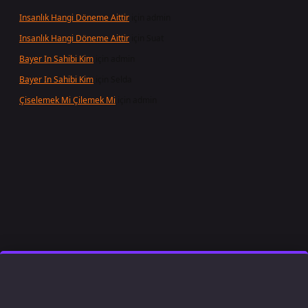
Insanlık Hangi Döneme Aittir
için
admin
Insanlık Hangi Döneme Aittir
için
Suat
Bayer In Sahibi Kim
için
admin
Bayer In Sahibi Kim
için
Selda
Çiselemek Mi Çilemek Mi
için
admin
 giriş
famecasino
ilbet giriş
www.betexper.xyz/