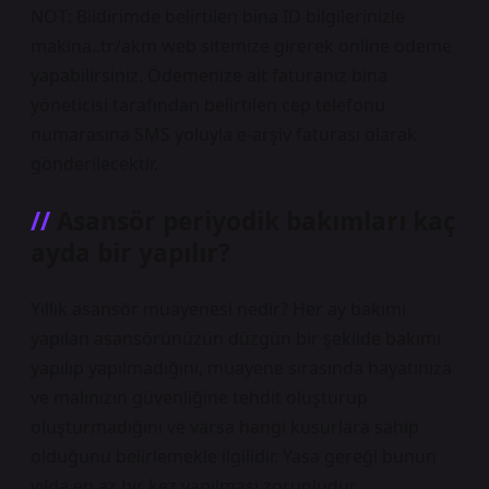
NOT: Bildirimde belirtilen bina ID bilgilerinizle
makina..tr/akm web sitemize girerek online ödeme
yapabilirsiniz. Ödemenize ait faturanız bina
yöneticisi tarafından belirtilen cep telefonu
numarasına SMS yoluyla e-arşiv faturası olarak
gönderilecektir.
Asansör periyodik bakımları kaç
ayda bir yapılır?
Yıllık asansör muayenesi nedir? Her ay bakımı
yapılan asansörünüzün düzgün bir şekilde bakımı
yapılıp yapılmadığını, muayene sırasında hayatınıza
ve malınızın güvenliğine tehdit oluşturup
oluşturmadığını ve varsa hangi kusurlara sahip
olduğunu belirlemekle ilgilidir. Yasa gereği bunun
yılda en az bir kez yapılması zorunludur.