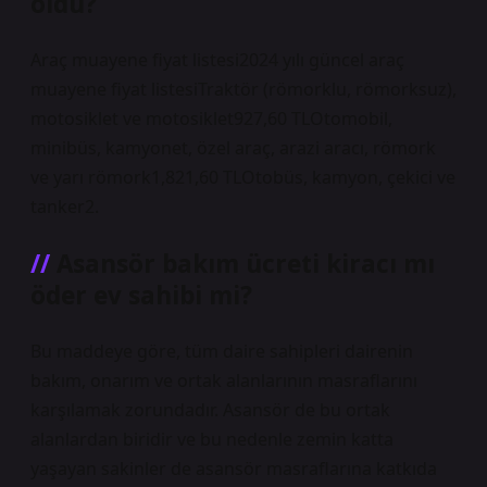
oldu?
Araç muayene fiyat listesi2024 yılı güncel araç
muayene fiyat listesiTraktör (römorklu, römorksuz),
motosiklet ve motosiklet927,60 TLOtomobil,
minibüs, kamyonet, özel araç, arazi aracı, römork
ve yarı römork1,821,60 TLOtobüs, kamyon, çekici ve
tanker2.
Asansör bakım ücreti kiracı mı
öder ev sahibi mi?
Bu maddeye göre, tüm daire sahipleri dairenin
bakım, onarım ve ortak alanlarının masraflarını
karşılamak zorundadır. Asansör de bu ortak
alanlardan biridir ve bu nedenle zemin katta
yaşayan sakinler de asansör masraflarına katkıda