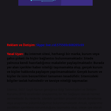
Reklam ve İletişim:
Skype: live:.cid.575569c608265c69
Yasal Uyarı:
Bu internet sitesi, herhangi bir marka, kurum veya
şahıs şirketi ile hiçbir bağlantısı bulunmamaktadır. Sitede
yalnızca kendi hazırladığımız makaleler paylaşılmaktadır. Burada
yer alan içerikler haber niteliği taşımamakta olup, gerçek kurum
ve kişiler hakkında paylaşım yapılmamaktadır. Gerçek kurum ve
kişiler ile isim benzerlikleri tamamen tesadüfidir. Sitemizdeki
bilgiler taslak halindedir ve tavsiye niteliği taşımazlar.
Sitemiz, 5651 Sayılı Kanun gereğince Bilgi Teknolojileri ve İletişim
Kurumu (BTK) tarafından onaylanmış bir Yer Sağlayıcı olarak hizmet
vermektedir. Bu nedenle, sitedeki içerikleri proaktif olarak denetleme
veya araştırma yükümlülüğümüz bulunmamaktadır. Ancak, üyelerimiz
yazdıkları içeriklerin sorumluluğunu taşımakta olup, siteye üye olarak