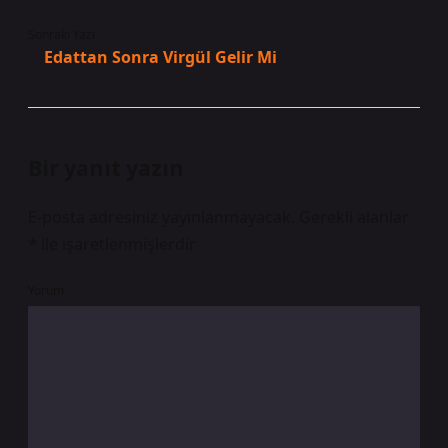
Sonraki Yazı
Edattan Sonra Virgül Gelir Mi
Bir yanıt yazın
E-posta adresiniz yayınlanmayacak.
Gerekli alanlar
*
ile işaretlenmişlerdir
Yorum