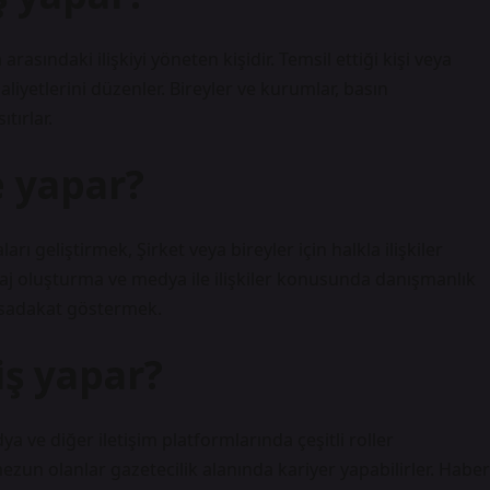
rasındaki ilişkiyi yöneten kişidir. Temsil ettiği kişi veya
yetlerini düzenler. Bireyler ve kurumlar, basın
tırlar.
 yapar?
arı geliştirmek, Şirket veya bireyler için halkla ilişkiler
j oluşturma ve medya ile ilişkiler konusunda danışmanlık
 sadakat göstermek.
ş yapar?
ya ve diğer iletişim platformlarında çeşitli roller
ezun olanlar gazetecilik alanında kariyer yapabilirler. Haber