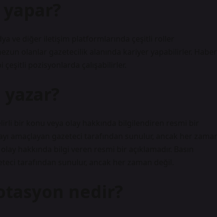
ş yapar?
ya ve diğer iletişim platformlarında çeşitli roller
ezun olanlar gazetecilik alanında kariyer yapabilirler. Haber
çeşitli pozisyonlarda çalışabilirler.
 yazar?
lirli bir konu veya olay hakkında bilgilendiren resmi bir
mayı amaçlayan gazeteci tarafından sunulur, ancak her zama
a olay hakkında bilgi veren resmi bir açıklamadır. Basın
teci tarafından sunulur, ancak her zaman değil.
otasyon nedir?