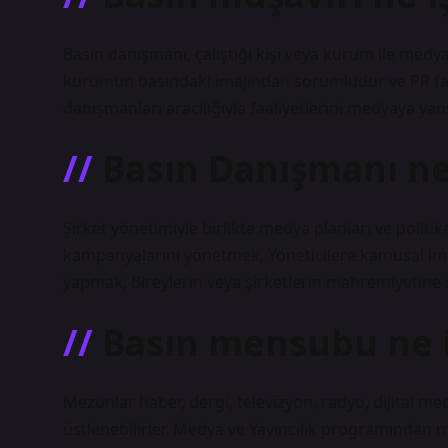
Basın danışmanı, çalıştığı kişi veya kurum ile medya a
kurumun basındaki imajından sorumludur ve PR faali
danışmanları aracılığıyla faaliyetlerini medyaya yansı
Basın Danışmanı ne
Şirket yönetimiyle birlikte medya planları ve politikal
kampanyalarını yönetmek, Yöneticilere kamusal ima
yapmak, Bireylerin veya şirketlerin mahremiyetine
Basın mensubu ne i
Mezunlar haber, dergi, televizyon, radyo, dijital med
üstlenebilirler. Medya ve Yayıncılık programından m