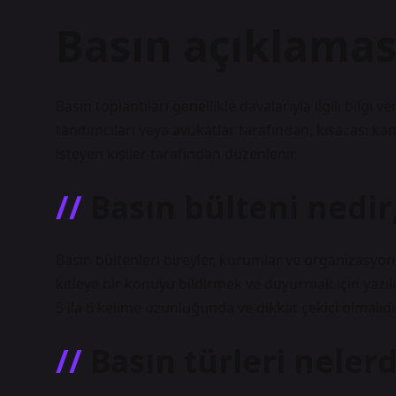
Basın açıklamas
Basın toplantıları genellikle davalarıyla ilgili bilgi 
tanıtımcıları veya avukatlar tarafından, kısacası ka
isteyen kişiler tarafından düzenlenir.
Basın bülteni nedir,
Basın bültenleri bireyler, kurumlar ve organizasyonlar
kitleye bir konuyu bildirmek ve duyurmak için yazılır.
5 ila 6 kelime uzunluğunda ve dikkat çekici olmalıdır
Basın türleri nelerd