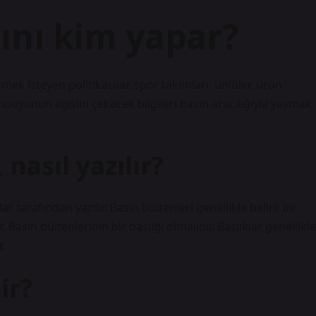
ını kim yapar?
vermek isteyen politikacılar, spor takımları, ünlüler, ürün
muoyunun ilgisini çekecek bilgileri basın aracılığıyla yaymak
 nasıl yazılır?
 tarafından yazılır. Basın bültenleri genellikle belirli bir
 Basın bültenlerinin bir başlığı olmalıdır. Başlıklar genellikle
.
ir?