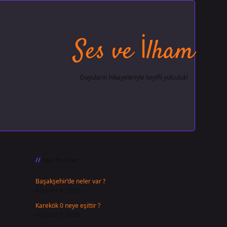
Ses ve İlham
Duyuların hikayeleriyle keyifli yolculuk!
Sidebar
ilbet giriş
famecasino
ilbet
Son Yazılar
Başakşehir’de neler var ?
Ağustos 6, 2026
Karekök 0 neye eşittir ?
Ağustos 5, 2026