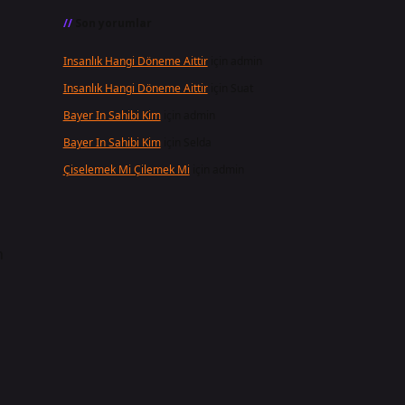
Son yorumlar
Insanlık Hangi Döneme Aittir
için
admin
Insanlık Hangi Döneme Aittir
için
Suat
Bayer In Sahibi Kim
için
admin
Bayer In Sahibi Kim
için
Selda
Çiselemek Mi Çilemek Mi
için
admin
n