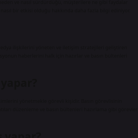
yi neden ve nasıl sürdürdüğü, müşterilere ne gibi faydalar
nasıl bir etkisi olduğu hakkında daha fazla bilgi ediniyor.
ya ilişkilerini yöneten ve iletişim stratejileri geliştiren
syonun haberlerini halk için hazırlar ve basın bültenleri
 yapar?
şimlerini yönetmekle görevli kişidir. Basın görevlisinin
ntıları düzenleme ve basın bültenleri hazırlama gibi görevler
ş yapar?