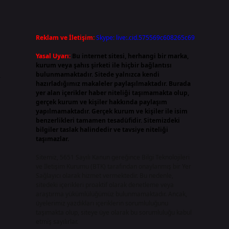
Reklam ve İletişim:
Skype: live:.cid.575569c608265c69
Yasal Uyarı:
Bu internet sitesi, herhangi bir marka,
kurum veya şahıs şirketi ile hiçbir bağlantısı
bulunmamaktadır. Sitede yalnızca kendi
r
hazırladığımız makaleler paylaşılmaktadır. Burada
yer alan içerikler haber niteliği taşımamakta olup,
gerçek kurum ve kişiler hakkında paylaşım
yapılmamaktadır. Gerçek kurum ve kişiler ile isim
benzerlikleri tamamen tesadüfidir. Sitemizdeki
bilgiler taslak halindedir ve tavsiye niteliği
taşımazlar.
Sitemiz, 5651 Sayılı Kanun gereğince Bilgi Teknolojileri
ve İletişim Kurumu (BTK) tarafından onaylanmış bir Yer
Sağlayıcı olarak hizmet vermektedir. Bu nedenle,
sitedeki içerikleri proaktif olarak denetleme veya
araştırma yükümlülüğümüz bulunmamaktadır. Ancak,
üyelerimiz yazdıkları içeriklerin sorumluluğunu
taşımakta olup, siteye üye olarak bu sorumluluğu kabul
etmiş sayılırlar.