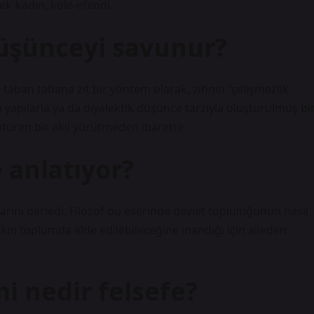
kek-kadın, köle-efendi.
düşünceyi savunur?
a taban tabana zıt bir yöntem olarak, zihnin “çelişmezlik
 yapılarla ya da diyalektik düşünce tarzıyla oluşturulmuş bi
türen bir akıl yürütmeden ibarettir.
e anlatıyor?
rını derledi. Filozof bu eserinde devlet topluluğunun nasıl
kin toplumda elde edilebileceğine inandığı için aileden
mi nedir felsefe?