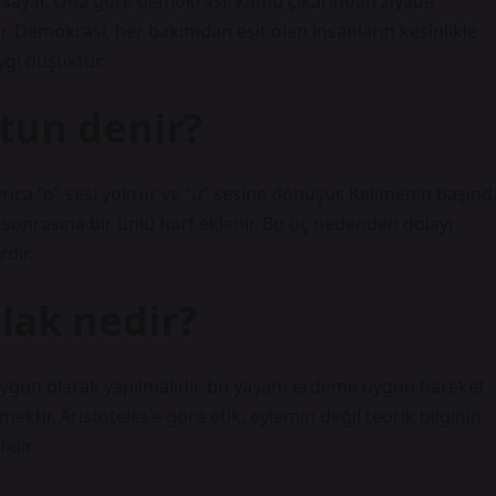
k sayar. Ona göre demokrasi, kamu çıkarından ziyade
r. Demokrasi, her bakımdan eşit olan insanların kesinlikle
ygı düşüktür.
atun denir?
 Ayrıca “o” sesi yoktur ve “u” sesine dönüşür. Kelimenin başınd
ya sonrasına bir ünlü harf eklenir. Bu üç nedenden dolayı
dir.
hlak nedir?
a uygun olarak yapılmalıdır, bu yaşam erdeme uygun hareket
tir. Aristoteles’e göre etik, eylemin değil teorik bilginin
ıdır.