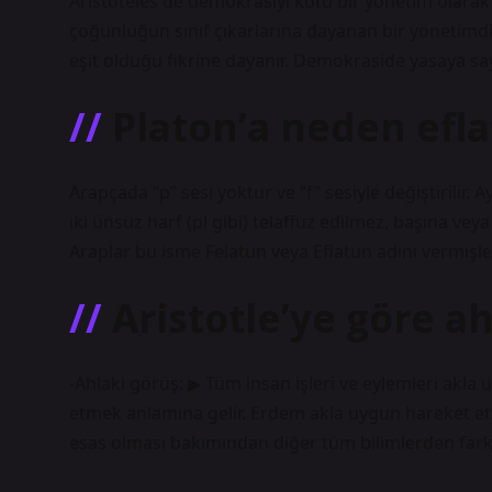
Aristoteles de demokrasiyi kötü bir yönetim olara
çoğunluğun sınıf çıkarlarına dayanan bir yönetimdi
eşit olduğu fikrine dayanır. Demokraside yasaya sa
Platon’a neden efl
Arapçada “p” sesi yoktur ve “f” sesiyle değiştirilir.
iki ünsüz harf (pl gibi) telaffuz edilmez, başına ve
Araplar bu isme Felatun veya Eflatun adını vermişler
Aristotle’ye göre a
-Ahlaki görüş: ▶ Tüm insan işleri ve eylemleri akl
etmek anlamına gelir. Erdem akla uygun hareket etmek
esas olması bakımından diğer tüm bilimlerden farkl