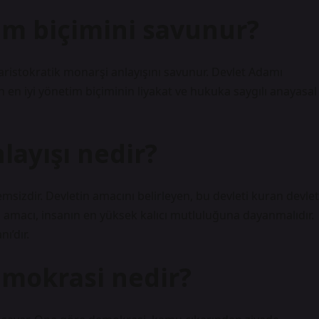
im biçimini savunur?
 aristokratik monarşi anlayışını savunur. Devlet Adamı
n en iyi yönetim biçiminin liyakat ve hukuka saygılı anayasal
layışı nedir?
sizdir. Devletin amacını belirleyen, bu devleti kuran devlet
l amacı, insanın en yüksek kalıcı mutluluğuna dayanmalıdır.
ı’dır.
emokrasi nedir?