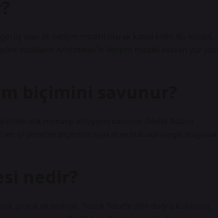
r?
görüş olan ilk iletişim modeli olarak kabul edilir. Bu model,
ecine odaklanır. Aristoteles’in iletişim modeli esasen yüz yüz
im biçimini savunur?
 aristokratik monarşi anlayışını savunur. Devlet Adamı
n en iyi yönetim biçiminin liyakat ve hukuka saygılı anayasal
esi nedir?
rik, pratik ve teolojik. Teorik felsefe dilin doğru kullanımı,