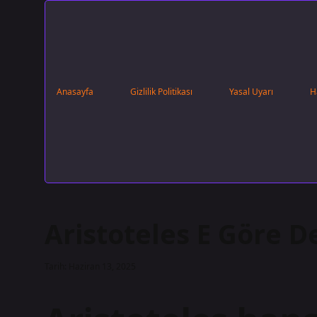
Anasayfa
Gizlilik Politikası
Yasal Uyarı
H
Aristoteles E Göre D
Tarih: Haziran 13, 2025