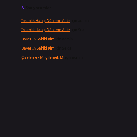
Son yorumlar
Insanlık Hangi Döneme Aittir
için
admin
Insanlık Hangi Döneme Aittir
için
Suat
Bayer In Sahibi Kim
için
admin
Bayer In Sahibi Kim
için
Selda
Çiselemek Mi Çilemek Mi
için
admin