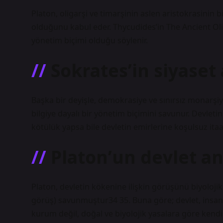
Platon, oligarşi ve timarşinin aslen aristokrasinin b
olduğunu kabul eder. Thycudides’in The Ancient Oliga
yönetim biçimi olduğu söylenir.
Sokrates’in siyaset 
Başka bir deyişle, demokrasiye ve sınırsız monarşiye
bilgiye dayalı bir yönetim biçimini savunur. Devlet
kötülük yapsa bile devletin emirlerine koşulsuz itaa
Platon’un devlet an
Platon, devletin kökenine ilişkin görüşünü biyoloji
görüş) savunmuştur34 35. Buna göre; devlet, insanla
kurum değil, doğal ve biyolojik yasalara göre kendi