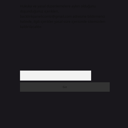
Hukuka ve yasal düzenlemelere aykırı olduğunu
düşündüğünüz içerikleri,
backlinkpanelicomtr@gmail.com
adresine bildirmeniz
halinde, ilgili içerikler yasal süre içerisinde sitemizden
kaldırılacaktır.
Arama