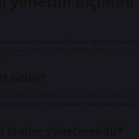
i yönetim biçimini
a siyasi yönetim olarak da adlandırılan, ideal rejimlerden bir
ndaşların ve devletin bütünlüğü gibi ilkelere dayanan hukuk
r.
et nedir?
ı olarak gördüğü zamandan beri var olmuştur. Aristoteles’e
r ve insanın kendini “zoonpolitikon” olarak algılamasından
i kimler yönetmelidir?