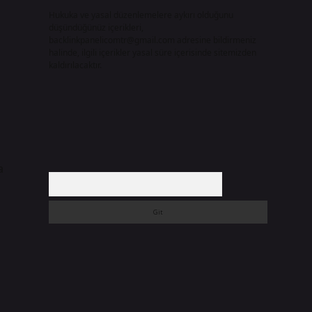
Hukuka ve yasal düzenlemelere aykırı olduğunu
düşündüğünüz içerikleri,
backlinkpanelicomtr@gmail.com
adresine bildirmeniz
halinde, ilgili içerikler yasal süre içerisinde sitemizden
kaldırılacaktır.
a
Arama