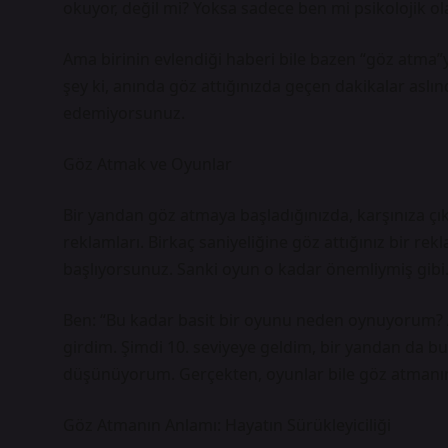
okuyor, değil mi? Yoksa sadece ben mi psikolojik o
Ama birinin evlendiği haberi bile bazen “göz atma”y
şey ki, anında göz attığınızda geçen dakikalar aslın
edemiyorsunuz.
Göz Atmak ve Oyunlar
Bir yandan göz atmaya başladığınızda, karşınıza çık
reklamları. Birkaç saniyeliğine göz attığınız bir re
başlıyorsunuz. Sanki oyun o kadar önemliymiş gib
Ben: “Bu kadar basit bir oyunu neden oynuyorum? Am
girdim. Şimdi 10. seviyeye geldim, bir yandan da bu 
düşünüyorum. Gerçekten, oyunlar bile göz atman
Göz Atmanın Anlamı: Hayatın Sürükleyiciliği