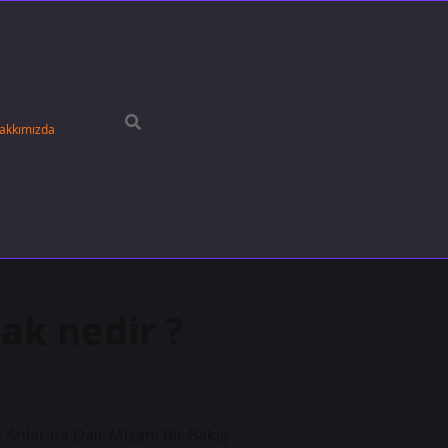
akkımızda
ak nedir ?
Anlarına Dair Mizahi Bir Bakış