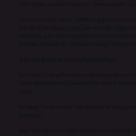
hissi veriyor, ama aslında bu bir “fabrika hatası” gibi
“Anlık olarak göz atmak” dedikleri şey aslında anlık
aslında yüzlerce şey gözünüzün önünden geçiyor v
karışıklığı, daha fazla sorgulama ve bazen de yargı
farkında olmadan bir “göz atma tuzağı”na düşmek g
Anlık Göz Atmak ve Arkadaşlarla Diyaloglar
İzmir’deyim, sürekli arkadaşlarım bana gülüyor, bir
tarafı, bazen ben onlara anlatırken, aslında kendi 
diyor:
Arkadaş: “Ya sen neden hep telefonunla meşgulsün
atıyorsun.”
Ben: “Nerede göz attığımı fark ettim mi? Tam olara