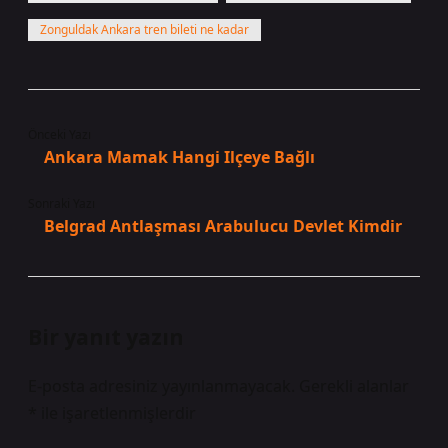
Zonguldak Ankara tren bileti ne kadar
Önceki Yazı
Ankara Mamak Hangi Ilçeye Bağlı
Sonraki Yazı
Belgrad Antlaşması Arabulucu Devlet Kimdir
Bir yanıt yazın
E-posta adresiniz yayınlanmayacak.
Gerekli alanlar
*
ile işaretlenmişlerdir