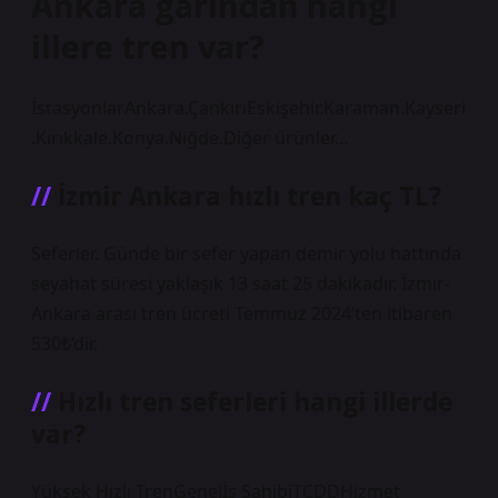
Ankara garından hangi
illere tren var?
İstasyonlarAnkara.ÇankırıEskişehir.Karaman.Kayseri
.Kırıkkale.Konya.Niğde.Diğer ürünler…
İzmir Ankara hızlı tren kaç TL?
Seferler. Günde bir sefer yapan demir yolu hattında
seyahat süresi yaklaşık 13 saat 25 dakikadır. İzmir-
Ankara arası tren ücreti Temmuz 2024’ten itibaren
530₺’dir.
Hızlı tren seferleri hangi illerde
var?
Yüksek Hızlı TrenGenelİş SahibiTCDDHizmet