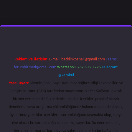
 giriş
famecasino
ilbet giriş
www.betexper.xyz/
Reklam ve İletişim:
E-mail:
backlinkpaneli@gmail.com
Teams:
forumhizmeti@gmail.com
Whatsapp: 0262 606 0 726
Telegram:
@karabul
Yasal Uyarı:
Sitemiz, 5651 Sayılı Kanun gereğince Bilgi Teknolojileri ve
İletişim Kurumu (BTK) tarafından onaylanmış bir Yer Sağlayıcı olarak
hizmet vermektedir. Bu nedenle, sitedeki içerikleri proaktif olarak
denetleme veya araştırma yükümlülüğümüz bulunmamaktadır. Ancak,
üyelerimiz yazdıkları içeriklerin sorumluluğunu taşımakta olup, siteye
üye olarak bu sorumluluğu kabul etmiş sayılırlar. Bu internet sitesi,
herhangi bir marka, kurum veya şahıs şirketi ile hiçbir bağlantısı