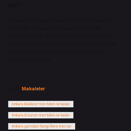
mı?
Ankara’dan başlayıp Kalecik, Çankırı ve Karabük
üzerinden Zonguldak’a kadar devam eden
“Demiryolundan Kömüre-Yeşil Güzergah”ta tren
turizmini geliştirmeye yönelik iş birliği çalışmaları
kapsamında planlanan Karaelmas Ekspresi
seferlerine başlıyor.
Tarih:
Makaleler
Ankara Balıkesir tren bileti ne kadar
Ankara Erzurum tren bileti ne kadar
Ankara garından hangi illere tren var