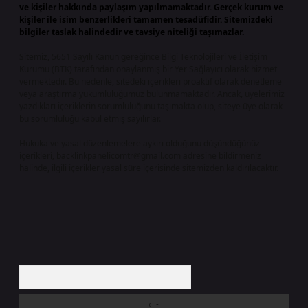
ve kişiler hakkında paylaşım yapılmamaktadır. Gerçek kurum ve
kişiler ile isim benzerlikleri tamamen tesadüfidir. Sitemizdeki
bilgiler taslak halindedir ve tavsiye niteliği taşımazlar.
Sitemiz, 5651 Sayılı Kanun gereğince Bilgi Teknolojileri ve İletişim
Kurumu (BTK) tarafından onaylanmış bir Yer Sağlayıcı olarak hizmet
vermektedir. Bu nedenle, sitedeki içerikleri proaktif olarak denetleme
veya araştırma yükümlülüğümüz bulunmamaktadır. Ancak, üyelerimiz
yazdıkları içeriklerin sorumluluğunu taşımakta olup, siteye üye olarak
bu sorumluluğu kabul etmiş sayılırlar.
Hukuka ve yasal düzenlemelere aykırı olduğunu düşündüğünüz
içerikleri,
backlinkpanelicomtr@gmail.com
adresine bildirmeniz
halinde, ilgili içerikler yasal süre içerisinde sitemizden kaldırılacaktır.
Arama