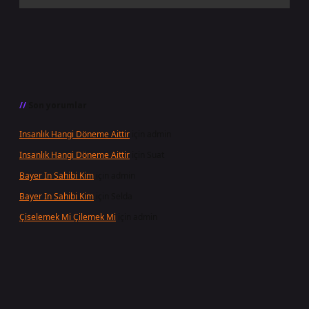
Son yorumlar
Insanlık Hangi Döneme Aittir
için
admin
Insanlık Hangi Döneme Aittir
için
Suat
Bayer In Sahibi Kim
için
admin
Bayer In Sahibi Kim
için
Selda
Çiselemek Mi Çilemek Mi
için
admin