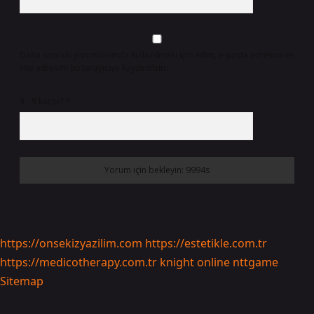
Daha sonraki yorumlarımda kullanılması için adım, e-posta adresim ve
site adresim bu tarayıcıya kaydedilsin.
9 - 5 kaçtır?
*
https://onsekizyazilim.com
https://estetikle.com.tr
https://medicotherapy.com.tr
knight online
nttgame
Sitemap