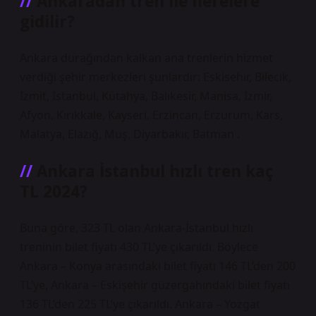
Ankaradan tren ile nerelere
gidilir?
Ankara durağından kalkan ana trenlerin hizmet
verdiği şehir merkezleri şunlardır: Eskisehir, Bilecik,
İzmit, İstanbul, Kütahya, Balıkesir, Manisa, İzmir,
Afyon, Kırıkkale, Kayseri, Erzincan, Erzurum, Kars,
Malatya, Elazığ, Muş, Diyarbakır, Batman .
Ankara İstanbul hızlı tren kaç
TL 2024?
Buna göre, 323 TL olan Ankara-İstanbul hızlı
treninin bilet fiyatı 430 TL’ye çıkarıldı. Böylece
Ankara – Konya arasındaki bilet fiyatı 146 TL’den 200
TL’ye, Ankara – Eskişehir güzergahındaki bilet fiyatı
136 TL’den 225 TL’ye çıkarıldı. Ankara – Yozgat