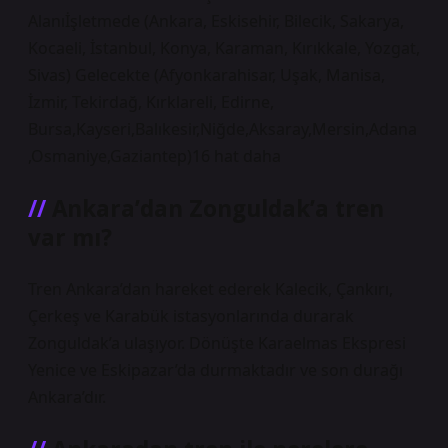
Alanıİşletmede (Ankara, Eskisehir, Bilecik, Sakarya,
Kocaeli, İstanbul, Konya, Karaman, Kırıkkale, Yozgat,
Sivas) Gelecekte (Afyonkarahisar, Uşak, Manisa,
İzmir, Tekirdağ, Kırklareli, Edirne,
Bursa,Kayseri,Balıkesir,Niğde,Aksaray,Mersin,Adana
,Osmaniye,Gaziantep)16 hat daha
Ankara’dan Zonguldak’a tren
var mı?
Tren Ankara’dan hareket ederek Kalecik, Çankırı,
Çerkeş ve Karabük istasyonlarında durarak
Zonguldak’a ulaşıyor. Dönüşte Karaelmas Ekspresi
Yenice ve Eskipazar’da durmaktadır ve son durağı
Ankara’dır.