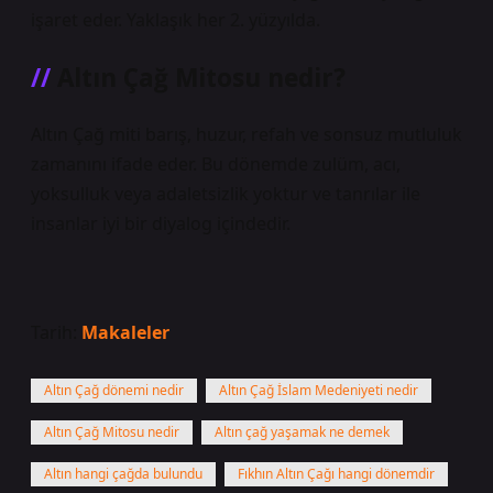
işaret eder. Yaklaşık her 2. yüzyılda.
Altın Çağ Mitosu nedir?
Altın Çağ miti barış, huzur, refah ve sonsuz mutluluk
zamanını ifade eder. Bu dönemde zulüm, acı,
yoksulluk veya adaletsizlik yoktur ve tanrılar ile
insanlar iyi bir diyalog içindedir.
Tarih:
Makaleler
Altın Çağ dönemi nedir
Altın Çağ İslam Medeniyeti nedir
Altın Çağ Mitosu nedir
Altın çağ yaşamak ne demek
Altın hangi çağda bulundu
Fıkhın Altın Çağı hangi dönemdir