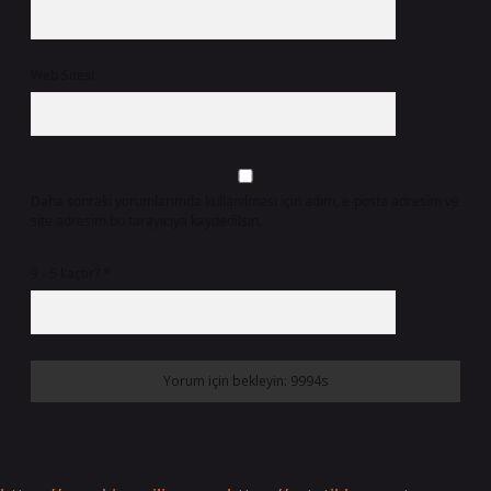
Web Sitesi
Daha sonraki yorumlarımda kullanılması için adım, e-posta adresim ve
site adresim bu tarayıcıya kaydedilsin.
9 - 5 kaçtır?
*