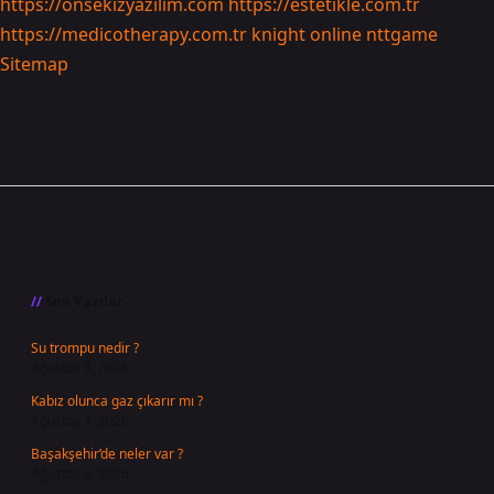
https://onsekizyazilim.com
https://estetikle.com.tr
https://medicotherapy.com.tr
knight online
nttgame
Sitemap
Sidebar
Son Yazılar
Su trompu nedir ?
Ağustos 8, 2026
Kabız olunca gaz çıkarır mı ?
Ağustos 7, 2026
Başakşehir’de neler var ?
Ağustos 6, 2026