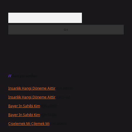
Arama
Son yorumlar
Insanlık Hangi Döneme Aittir
için
admin
Insanlık Hangi Döneme Aittir
için
Suat
Bayer In Sahibi Kim
için
admin
Bayer In Sahibi Kim
için
Selda
Çiselemek Mi Çilemek Mi
için
admin