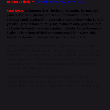
Reklam ve İletişim:
Skype: live:.cid.575569c608265c69
Yasal Uyarı:
Bu internet sitesi, herhangi bir marka, kurum veya
şahıs şirketi ile hiçbir bağlantısı bulunmamaktadır. Sitede
yalnızca kendi hazırladığımız makaleler paylaşılmaktadır. Burada
yer alan içerikler haber niteliği taşımamakta olup, gerçek kurum
ve kişiler hakkında paylaşım yapılmamaktadır. Gerçek kurum ve
kişiler ile isim benzerlikleri tamamen tesadüfidir. Sitemizdeki
bilgiler taslak halindedir ve tavsiye niteliği taşımazlar.
Sitemiz, 5651 Sayılı Kanun gereğince Bilgi Teknolojileri ve İletişim
Kurumu (BTK) tarafından onaylanmış bir Yer Sağlayıcı olarak hizmet
vermektedir. Bu nedenle, sitedeki içerikleri proaktif olarak denetleme
veya araştırma yükümlülüğümüz bulunmamaktadır. Ancak, üyelerimiz
yazdıkları içeriklerin sorumluluğunu taşımakta olup, siteye üye olarak
bu sorumluluğu kabul etmiş sayılırlar.
Hukuka ve yasal düzenlemelere aykırı olduğunu düşündüğünüz
içerikleri,
backlinkpanelicomtr@gmail.com
adresine bildirmeniz
halinde, ilgili içerikler yasal süre içerisinde sitemizden kaldırılacaktır.