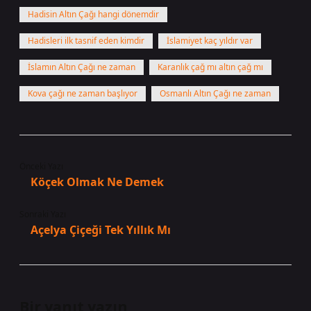
Hadisin Altın Çağı hangi dönemdir
Hadisleri ilk tasnif eden kimdir
İslamiyet kaç yıldır var
İslamın Altın Çağı ne zaman
Karanlık çağ mı altın çağ mı
Kova çağı ne zaman başlıyor
Osmanlı Altın Çağı ne zaman
Önceki Yazı
Köçek Olmak Ne Demek
Sonraki Yazı
Açelya Çiçeği Tek Yıllık Mı
Bir yanıt yazın