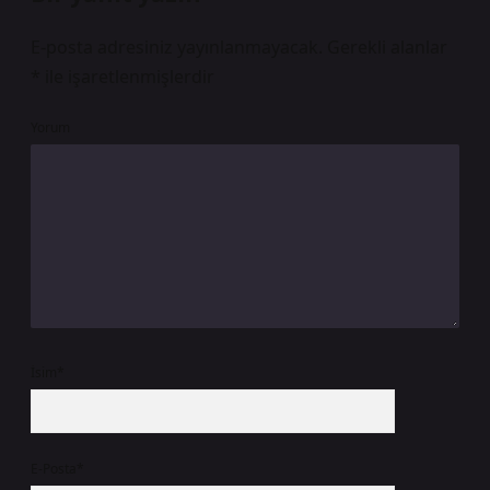
E-posta adresiniz yayınlanmayacak.
Gerekli alanlar
*
ile işaretlenmişlerdir
Yorum
İsim*
E-Posta*