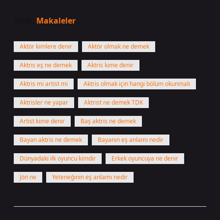
Tarih:
Makaleler
Aktör kimlere denir
Aktör olmak ne demek
Aktris eş ne demek
Aktris kime denir
Aktris mi artist mi
Aktris olmak için hangi bölüm okunmalı
Aktrisler ne yapar
Aktrist ne demek TDK
Artist kime denir
Baş aktris ne demek
Bayan aktris ne demek
Bayanın eş anlamı nedir
Dünyadaki ilk oyuncu kimdir
Erkek oyuncuya ne denir
Jön ne
Yeteneğinin eş anlamı nedir