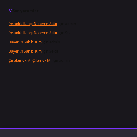
Son yorumlar
Insanlık Hangi Döneme Aittir
için
admin
Insanlık Hangi Döneme Aittir
için
Suat
Bayer In Sahibi Kim
için
admin
Bayer In Sahibi Kim
için
Selda
Çiselemek Mi Çilemek Mi
için
admin
/