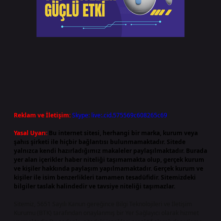
Reklam ve İletişim:
Skype: live:.cid.575569c608265c69
Yasal Uyarı:
Bu internet sitesi, herhangi bir marka, kurum veya
şahıs şirketi ile hiçbir bağlantısı bulunmamaktadır. Sitede
yalnızca kendi hazırladığımız makaleler paylaşılmaktadır. Burada
yer alan içerikler haber niteliği taşımamakta olup, gerçek kurum
ve kişiler hakkında paylaşım yapılmamaktadır. Gerçek kurum ve
kişiler ile isim benzerlikleri tamamen tesadüfidir. Sitemizdeki
bilgiler taslak halindedir ve tavsiye niteliği taşımazlar.
Sitemiz, 5651 Sayılı Kanun gereğince Bilgi Teknolojileri ve İletişim
Kurumu (BTK) tarafından onaylanmış bir Yer Sağlayıcı olarak hizmet