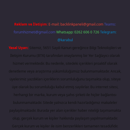
Reklam ve İletişim:
E-mail:
backlinkpaneli@gmail.com
Teams:
forumhizmeti@gmail.com
Whatsapp: 0262 606 0 726
Telegram:
@karabul
Yasal Uyarı:
Sitemiz, 5651 Sayılı Kanun gereğince Bilgi Teknolojileri ve
İletişim Kurumu (BTK) tarafından onaylanmış bir Yer Sağlayıcı olarak
hizmet vermektedir. Bu nedenle, sitedeki içerikleri proaktif olarak
denetleme veya araştırma yükümlülüğümüz bulunmamaktadır. Ancak,
üyelerimiz yazdıkları içeriklerin sorumluluğunu taşımakta olup, siteye
üye olarak bu sorumluluğu kabul etmiş sayılırlar. Bu internet sitesi,
herhangi bir marka, kurum veya şahıs şirketi ile hiçbir bağlantısı
bulunmamaktadır. Sitede yalnızca kendi hazırladığımız makaleler
paylaşılmaktadır. Burada yer alan içerikler haber niteliği taşımamakta
olup, gerçek kurum ve kişiler hakkında paylaşım yapılmamaktadır.
Gerçek kurum ve kişiler ile isim benzerlikleri tamamen tesadüfidir.