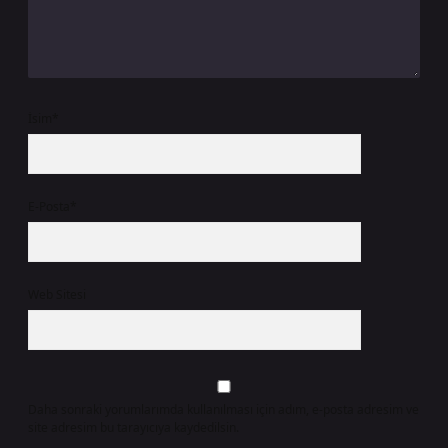
İsim*
E-Posta*
Web Sitesi
Daha sonraki yorumlarımda kullanılması için adım, e-posta adresim ve
site adresim bu tarayıcıya kaydedilsin.