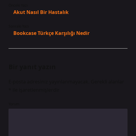
Önceki Yazı
Akut Nasıl Bir Hastalık
Sonraki Yazı
Bookcase Türkçe Karşılığı Nedir
Bir yanıt yazın
E-posta adresiniz yayınlanmayacak.
Gerekli alanlar
*
ile işaretlenmişlerdir
Yorum