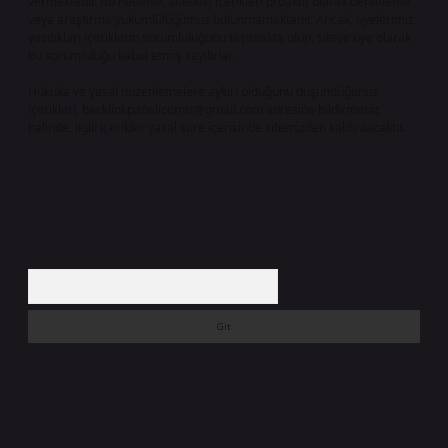
vermektedir. Bu nedenle, sitedeki içerikleri proaktif olarak denetleme
veya araştırma yükümlülüğümüz bulunmamaktadır. Ancak, üyelerimiz
yazdıkları içeriklerin sorumluluğunu taşımakta olup, siteye üye olarak
bu sorumluluğu kabul etmiş sayılırlar.
Hukuka ve yasal düzenlemelere aykırı olduğunu düşündüğünüz
içerikleri,
backlinkpanelicomtr@gmail.com
adresine bildirmeniz
halinde, ilgili içerikler yasal süre içerisinde sitemizden kaldırılacaktır.
Arama