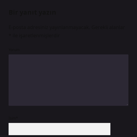
Bir yanıt yazın
E-posta adresiniz yayınlanmayacak.
Gerekli alanlar
*
ile işaretlenmişlerdir
Yorum
İsim*