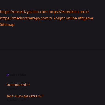
https://onsekizyazilim.com
https://estetikle.com.tr
https://medicotherapy.com.tr
knight online
nttgame
Sitemap
Sidebar
Son Yazılar
Su trompu nedir ?
Ağustos 8, 2026
Kabız olunca gaz çıkarır mı ?
Ağustos 7, 2026