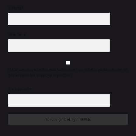
E-Posta*
Web Sitesi
Daha sonraki yorumlarımda kullanılması için adım, e-posta adresim ve
site adresim bu tarayıcıya kaydedilsin.
5 + 3 kaçtır?
*