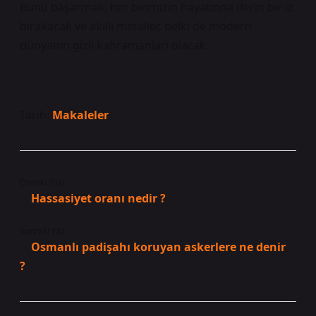
Bunu başarmak, her birimizin hayatında derin bir iz
bırakacak ve akıllı metaller, belki de modern
dünyanın gizli kahramanları olacak.
Tarih:
Makaleler
Önceki Yazı
Hassasiyet oranı nedir ?
Sonraki Yazı
Osmanlı padişahı koruyan askerlere ne denir
?