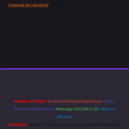
Çiselemek Mi Çilemek Mi
için
admin
lbet giriş
famecasino
ilbet giriş
www.betexper.xyz/
Reklam ve İletişim:
E-mail:
backlinkpaneli@gmail.com
Teams:
forumhizmeti@gmail.com
Whatsapp: 0262 606 0 726
Telegram:
@karabul
Yasal Uyarı:
Sitemiz, 5651 Sayılı Kanun gereğince Bilgi Teknolojileri ve