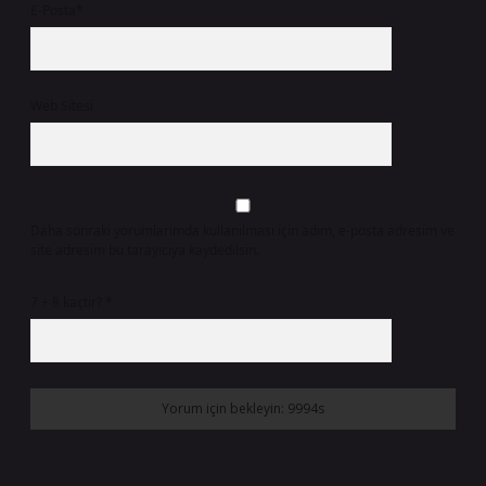
E-Posta*
Web Sitesi
Daha sonraki yorumlarımda kullanılması için adım, e-posta adresim ve
site adresim bu tarayıcıya kaydedilsin.
7 + 8 kaçtır?
*