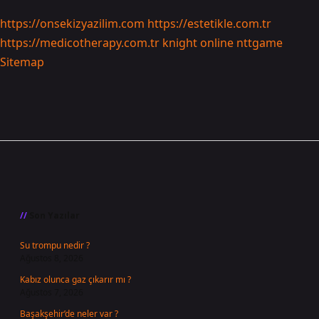
https://onsekizyazilim.com
https://estetikle.com.tr
https://medicotherapy.com.tr
knight online
nttgame
Sitemap
Sidebar
Son Yazılar
Su trompu nedir ?
Ağustos 8, 2026
Kabız olunca gaz çıkarır mı ?
Ağustos 7, 2026
Başakşehir’de neler var ?