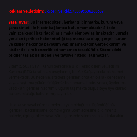
Reklam ve İletişim:
Skype: live:.cid.575569c608265c69
Yasal Uyarı:
Bu internet sitesi, herhangi bir marka, kurum veya
şahıs şirketi ile hiçbir bağlantısı bulunmamaktadır. Sitede
yalnızca kendi hazırladığımız makaleler paylaşılmaktadır. Burada
yer alan içerikler haber niteliği taşımamakta olup, gerçek kurum
ve kişiler hakkında paylaşım yapılmamaktadır. Gerçek kurum ve
kişiler ile isim benzerlikleri tamamen tesadüfidir. Sitemizdeki
bilgiler taslak halindedir ve tavsiye niteliği taşımazlar.
Sitemiz, 5651 Sayılı Kanun gereğince Bilgi Teknolojileri ve İletişim
Kurumu (BTK) tarafından onaylanmış bir Yer Sağlayıcı olarak hizmet
vermektedir. Bu nedenle, sitedeki içerikleri proaktif olarak denetleme
veya araştırma yükümlülüğümüz bulunmamaktadır. Ancak, üyelerimiz
yazdıkları içeriklerin sorumluluğunu taşımakta olup, siteye üye olarak
bu sorumluluğu kabul etmiş sayılırlar.
Hukuka ve yasal düzenlemelere aykırı olduğunu düşündüğünüz
içerikleri,
backlinkpanelicomtr@gmail.com
adresine bildirmeniz
halinde, ilgili içerikler yasal süre içerisinde sitemizden kaldırılacaktır.