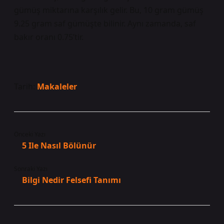
gümüş miktarına karşılık gelir. Bu, 10 gram gümüş
9.25 gram saf gümüşte bilinir. Aynı zamanda, saf
bakır oranı 0.75’tir.
Tarih:
Makaleler
Önceki Yazı
5 Ile Nasıl Bölünür
Sonraki Yazı
Bilgi Nedir Felsefi Tanımı