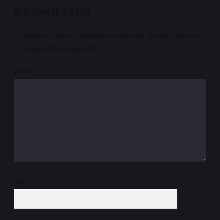
Bir yanıt yazın
E-posta adresiniz yayınlanmayacak.
Gerekli alanlar
*
ile işaretlenmişlerdir
Yorum
İsim*