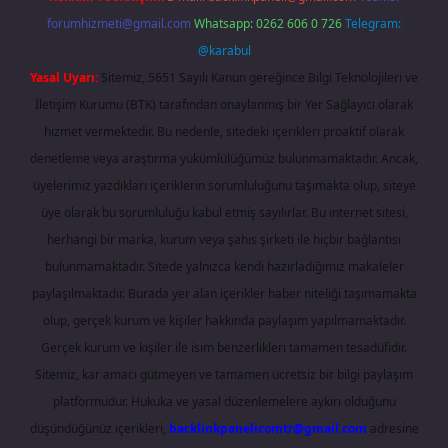
forumhizmeti@gmail.com
Whatsapp: 0262 606 0 726
Telegram:
@karabul
Yasal Uyarı:
Sitemiz, 5651 Sayılı Kanun gereğince Bilgi Teknolojileri ve
İletişim Kurumu (BTK) tarafından onaylanmış bir Yer Sağlayıcı olarak
hizmet vermektedir. Bu nedenle, sitedeki içerikleri proaktif olarak
denetleme veya araştırma yükümlülüğümüz bulunmamaktadır. Ancak,
üyelerimiz yazdıkları içeriklerin sorumluluğunu taşımakta olup, siteye
üye olarak bu sorumluluğu kabul etmiş sayılırlar. Bu internet sitesi,
herhangi bir marka, kurum veya şahıs şirketi ile hiçbir bağlantısı
bulunmamaktadır. Sitede yalnızca kendi hazırladığımız makaleler
paylaşılmaktadır. Burada yer alan içerikler haber niteliği taşımamakta
olup, gerçek kurum ve kişiler hakkında paylaşım yapılmamaktadır.
Gerçek kurum ve kişiler ile isim benzerlikleri tamamen tesadüfidir.
Sitemiz, kar amacı gütmeyen ve tamamen ücretsiz bir bilgi paylaşım
platformudur. Hukuka ve yasal düzenlemelere aykırı olduğunu
düşündüğünüz içerikleri,
backlinkpanelicomtr@gmail.com
adresine