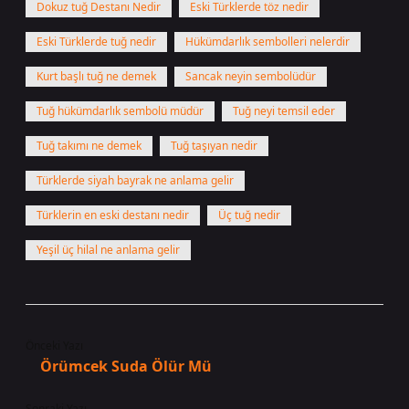
Dokuz tuğ Destanı Nedir
Eski Türklerde töz nedir
Eski Türklerde tuğ nedir
Hükümdarlık sembolleri nelerdir
Kurt başlı tuğ ne demek
Sancak neyin sembolüdür
Tuğ hükümdarlık sembolü müdür
Tuğ neyi temsil eder
Tuğ takımı ne demek
Tuğ taşıyan nedir
Türklerde siyah bayrak ne anlama gelir
Türklerin en eski destanı nedir
Üç tuğ nedir
Yeşil üç hilal ne anlama gelir
Önceki Yazı
Örümcek Suda Ölür Mü
Sonraki Yazı