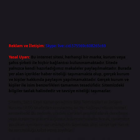
Reklam ve İletişim:
Skype: live:.cid.575569c608265c69
Yasal Uyarı:
Bu internet sitesi, herhangi bir marka, kurum veya
şahıs şirketi ile hiçbir bağlantısı bulunmamaktadır. Sitede
yalnızca kendi hazırladığımız makaleler paylaşılmaktadır. Burada
yer alan içerikler haber niteliği taşımamakta olup, gerçek kurum
ve kişiler hakkında paylaşım yapılmamaktadır. Gerçek kurum ve
kişiler ile isim benzerlikleri tamamen tesadüfidir. Sitemizdeki
bilgiler taslak halindedir ve tavsiye niteliği taşımazlar.
Sitemiz, 5651 Sayılı Kanun gereğince Bilgi Teknolojileri ve İletişim
Kurumu (BTK) tarafından onaylanmış bir Yer Sağlayıcı olarak hizmet
vermektedir. Bu nedenle, sitedeki içerikleri proaktif olarak denetleme
veya araştırma yükümlülüğümüz bulunmamaktadır. Ancak, üyelerimiz
yazdıkları içeriklerin sorumluluğunu taşımakta olup, siteye üye olarak
bu sorumluluğu kabul etmiş sayılırlar.