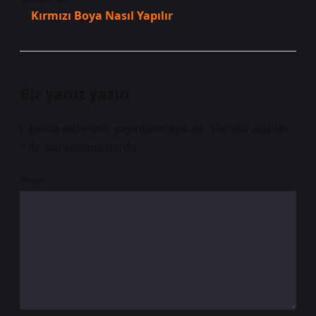
Kırmızı Boya Nasıl Yapılır
Bir yanıt yazın
E-posta adresiniz yayınlanmayacak.
Gerekli alanlar
*
ile işaretlenmişlerdir
Yorum