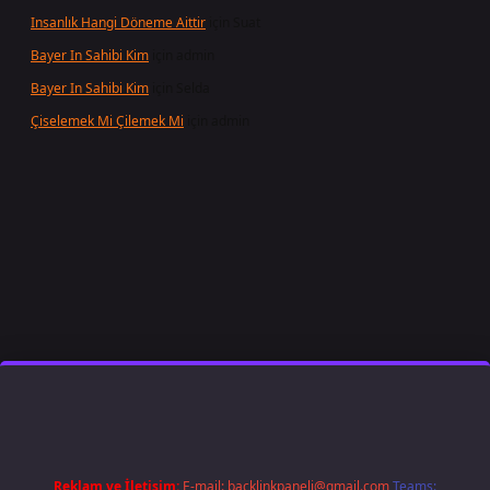
Insanlık Hangi Döneme Aittir
için
Suat
Bayer In Sahibi Kim
için
admin
Bayer In Sahibi Kim
için
Selda
Çiselemek Mi Çilemek Mi
için
admin
t giriş
famecasino
ilbet giriş
www.betexper.xyz/
Reklam ve İletişim:
E-mail:
backlinkpaneli@gmail.com
Teams: