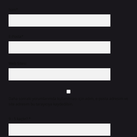
İsim*
E-Posta*
Web Sitesi
Daha sonraki yorumlarımda kullanılması için adım, e-posta adresim ve
site adresim bu tarayıcıya kaydedilsin.
9 - 5 kaçtır?
*