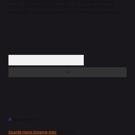
Hukuka ve yasal düzenlemelere aykırı olduğunu düşündüğünüz
içerikleri,
backlinkpanelicomtr@gmail.com
adresine bildirmeniz
halinde, ilgili içerikler yasal süre içerisinde sitemizden kaldırılacaktır.
Arama
Son yorumlar
Insanlık Hangi Döneme Aittir
için
admin