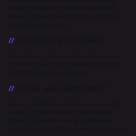
Hz. Muhammed’in üç sancağından birinin siyah
olması, siyah bayrağın çeşitli Türk devletlerinde
veya ordu birliklerinde egemenlik sembolü olarak
kullanılmasına yol açmıştır.
Kurt başlı tuğ ne demek?
Şenol Altınışık | Göktürkler döneminde kullanılan
“ALTIN ​​KURT BAŞLI BRIG”, Türklerin milli sembolü
olan kurdun bayrak versiyonudur.
Sancak neyin sembolüdür?
Bayrak, Türk Silahlı Kuvvetleri’nin onur ve şerefinin
simgesi olan Türk bayrağıdır. Saten kumaştan
yapılmış olup tek beden olarak üretilmektedir.
Üzerinde temsil ettiği Silahlı Kuvvetler birliğinin adı