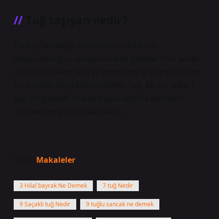
Tuğ taşıyan nedir?
Tarihçi Sakaoğlu, Osmanlı Sultanlarının
imparatorluğun simgesi olarak gittikleri her yerde
dokuz tuğ (altın uçlu ve tepesinde at kuyruğu olan
bir mızrak) taşıdıklarını belirtir. Tuğ, bir tür askeri
güç simgesiydi. Dokuz tugun altında vezirlerin
rütbelerine göre tugları vardı.
Tarih:
Makaleler
3 Hilal bayrak Ne Demek
7 tuğ Nedir
9 Saçaklı tuğ Nedir
9 tuğlu sancak ne demek