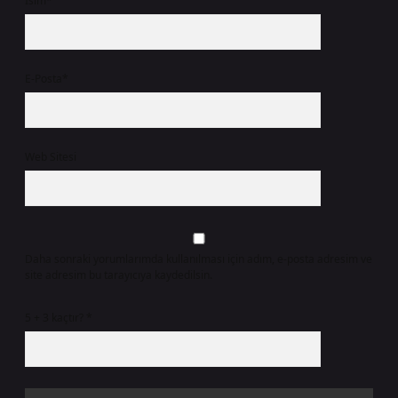
İsim*
E-Posta*
Web Sitesi
Daha sonraki yorumlarımda kullanılması için adım, e-posta adresim ve
site adresim bu tarayıcıya kaydedilsin.
5 + 3 kaçtır?
*