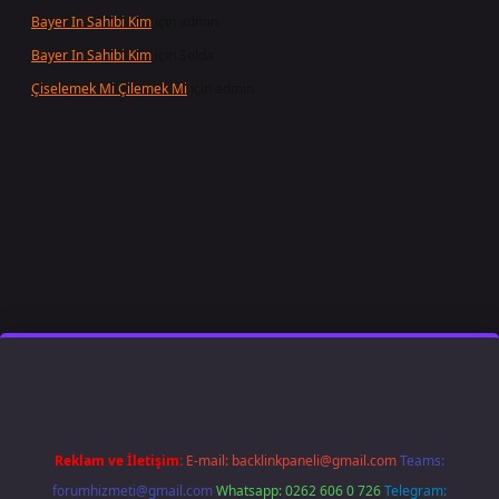
Bayer In Sahibi Kim
için
admin
Bayer In Sahibi Kim
için
Selda
Çiselemek Mi Çilemek Mi
için
admin
t giriş
famecasino
ilbet giriş
www.betexper.xyz/
Reklam ve İletişim:
E-mail:
backlinkpaneli@gmail.com
Teams:
forumhizmeti@gmail.com
Whatsapp: 0262 606 0 726
Telegram: