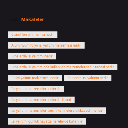
Tarih:
Makaleler
6 sınıf fen bilimleri ısı nedir
Alüminyum folyo ısı yalıtım malzemesi midir
Binalarda ısı yalıtımı nedir
Binalarda ısı yalıtımında kullanılan malzemelerden 3 tanesi nedir
En iyi yalıtım malzemesi nedir
Fen dersi ısı yalıtımı nedir
Isı yalıtım malzemeleri nelerdir
Isı yalıtım malzemeleri nelerdir 6 sınıf
Isı yalıtım malzemeleri seçilirken nelere dikkat edilmelidir
Isı yalıtımı günlük hayatta nerelerde kullanılır