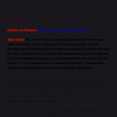
Reklam ve İletişim:
Skype: live:.cid.575569c608265c69
Yasal Uyarı:
Bu internet sitesi, herhangi bir marka, kurum veya
şahıs şirketi ile hiçbir bağlantısı bulunmamaktadır. Sitede
yalnızca kendi hazırladığımız makaleler paylaşılmaktadır. Burada
yer alan içerikler haber niteliği taşımamakta olup, gerçek kurum
ve kişiler hakkında paylaşım yapılmamaktadır. Gerçek kurum ve
kişiler ile isim benzerlikleri tamamen tesadüfidir. Sitemizdeki
bilgiler taslak halindedir ve tavsiye niteliği taşımazlar.
Sitemiz, 5651 Sayılı Kanun gereğince Bilgi Teknolojileri ve İletişim
Kurumu (BTK) tarafından onaylanmış bir Yer Sağlayıcı olarak hizmet
vermektedir. Bu nedenle, sitedeki içerikleri proaktif olarak denetleme
veya araştırma yükümlülüğümüz bulunmamaktadır. Ancak, üyelerimiz
yazdıkları içeriklerin sorumluluğunu taşımakta olup, siteye üye olarak
bu sorumluluğu kabul etmiş sayılırlar.
Hukuka ve yasal düzenlemelere aykırı olduğunu düşündüğünüz
içerikleri,
backlinkpanelicomtr@gmail.com
adresine bildirmeniz