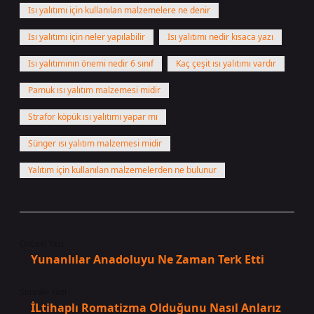
Isı yalıtımı için kullanılan malzemelere ne denir
Isı yalıtımı için neler yapılabilir
Isı yalıtımı nedir kısaca yazı
Isı yalıtımının önemi nedir 6 sınıf
Kaç çeşit ısı yalıtımı vardır
Pamuk ısı yalıtım malzemesi midir
Strafor köpük ısı yalıtımı yapar mı
Sünger ısı yalıtım malzemesi midir
Yalıtım için kullanılan malzemelerden ne bulunur
Önceki Yazı
Yunanlılar Anadoluyu Ne Zaman Terk Etti
Sonraki Yazı
İLtihaplı Romatizma Olduğunu Nasıl Anlarız