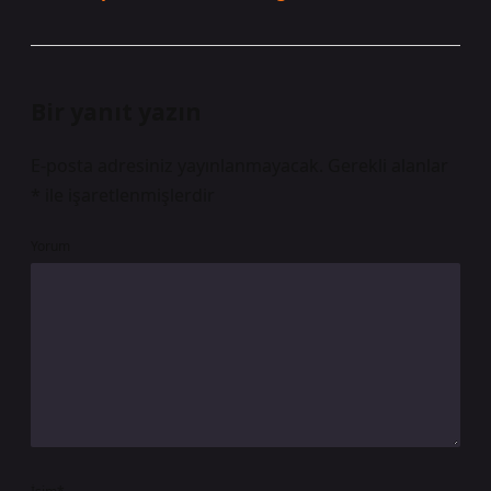
Bir yanıt yazın
E-posta adresiniz yayınlanmayacak.
Gerekli alanlar
*
ile işaretlenmişlerdir
Yorum