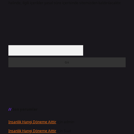
halinde, ilgili içerikler yasal süre içerisinde sitemizden kaldırılacaktır.
Arama
Son yorumlar
Insanlık Hangi Döneme Aittir
için
admin
Insanlık Hangi Döneme Aittir
için
Suat