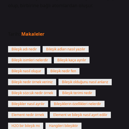
olup, birbirine bağlı atomlardan oluşur.
Tarih:
Makaleler
Bileşik adı nedir
Bileşik adları nasıl yazılır
Bileşik isimleri nelerdir
Bileşik kaça ayrılır
Bileşik nasıl oluşur
Bileşik nedir fen
Bileşik nedir örnek veriniz
Bileşik olduğunu nasıl anlarız
Bileşik sözcük nedir örnek
Bileşik terimi nedir
Bileşikler nasıl ayrılır
Bileşiklerin özellikleri nelerdir
Element nedir örnek
Element ve bileşik nasıl ayırt edilir
H2O bir bileşik mi
Hangileri bileşiktir