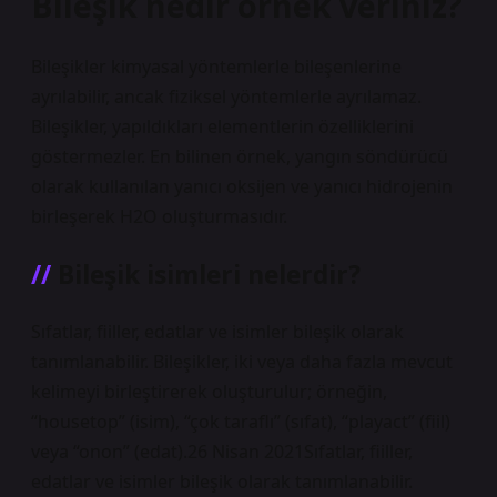
Bileşik nedir örnek veriniz?
Bileşikler kimyasal yöntemlerle bileşenlerine
ayrılabilir, ancak fiziksel yöntemlerle ayrılamaz.
Bileşikler, yapıldıkları elementlerin özelliklerini
göstermezler. En bilinen örnek, yangın söndürücü
olarak kullanılan yanıcı oksijen ve yanıcı hidrojenin
birleşerek H2O oluşturmasıdır.
Bileşik isimleri nelerdir?
Sıfatlar, fiiller, edatlar ve isimler bileşik olarak
tanımlanabilir. Bileşikler, iki veya daha fazla mevcut
kelimeyi birleştirerek oluşturulur; örneğin,
“housetop” (isim), “çok taraflı” (sıfat), “playact” (fiil)
veya “onon” (edat).26 Nisan 2021Sıfatlar, fiiller,
edatlar ve isimler bileşik olarak tanımlanabilir.