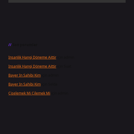
Son yorumlar
Insanlık Hangi Döneme Aittir
için
admin
Insanlık Hangi Döneme Aittir
için
Suat
Bayer In Sahibi Kim
için
admin
Bayer In Sahibi Kim
için
Selda
Çiselemek Mi Çilemek Mi
için
admin