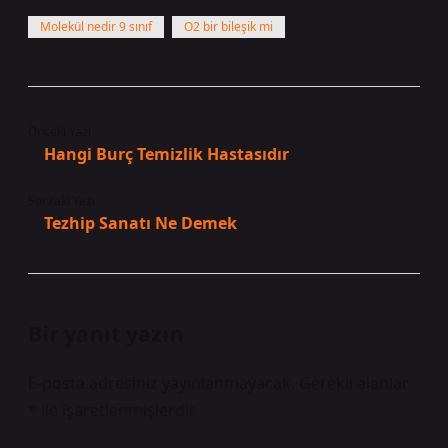
Molekül nedir 9 sınıf
O2 bir bileşik mi
Önceki Yazı
Hangi Burç Temizlik Hastasıdır
Sonraki Yazı
Tezhip Sanatı Ne Demek
Bir yanıt yazın
E-posta adresiniz yayınlanmayacak.
Gerekli alanlar
*
ile işaretlenmişlerdir