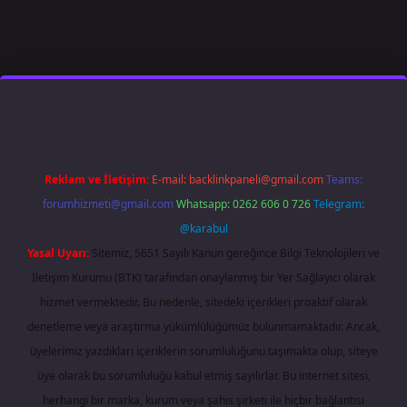
lbet giriş
famecasino
ilbet giriş
www.betexper.xyz/
Reklam ve İletişim:
E-mail:
backlinkpaneli@gmail.com
Teams:
forumhizmeti@gmail.com
Whatsapp: 0262 606 0 726
Telegram:
@karabul
Yasal Uyarı:
Sitemiz, 5651 Sayılı Kanun gereğince Bilgi Teknolojileri ve
İletişim Kurumu (BTK) tarafından onaylanmış bir Yer Sağlayıcı olarak
hizmet vermektedir. Bu nedenle, sitedeki içerikleri proaktif olarak
denetleme veya araştırma yükümlülüğümüz bulunmamaktadır. Ancak,
üyelerimiz yazdıkları içeriklerin sorumluluğunu taşımakta olup, siteye
üye olarak bu sorumluluğu kabul etmiş sayılırlar. Bu internet sitesi,
herhangi bir marka, kurum veya şahıs şirketi ile hiçbir bağlantısı