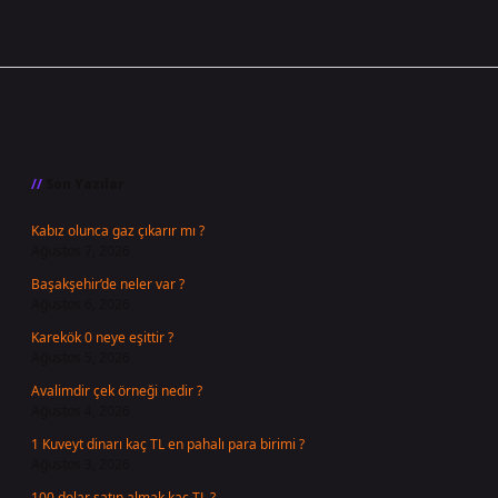
Sidebar
Son Yazılar
Kabız olunca gaz çıkarır mı ?
Ağustos 7, 2026
Başakşehir’de neler var ?
Ağustos 6, 2026
Karekök 0 neye eşittir ?
Ağustos 5, 2026
Avalimdir çek örneği nedir ?
Ağustos 4, 2026
1 Kuveyt dinarı kaç TL en pahalı para birimi ?
Ağustos 3, 2026
100 dolar satın almak kaç TL ?