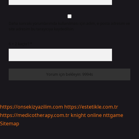
Daha sonraki yorumlarımda kullanılması için adım, e-posta adresim ve
site adresim bu tarayıcıya kaydedilsin.
6 + 2 kaçtır?
*
https://onsekizyazilim.com
https://estetikle.com.tr
https://medicotherapy.com.tr
knight online
nttgame
Sitemap