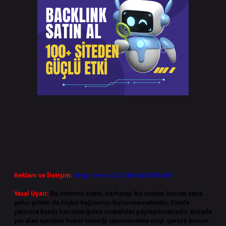
Reklam ve İletişim:
Skype: live:.cid.575569c608265c69
Yasal Uyarı:
Bu internet sitesi, herhangi bir marka, kurum veya
şahıs şirketi ile hiçbir bağlantısı bulunmamaktadır. Sitede
yalnızca kendi hazırladığımız makaleler paylaşılmaktadır. Burada
yer alan içerikler haber niteliği taşımamakta olup, gerçek kurum