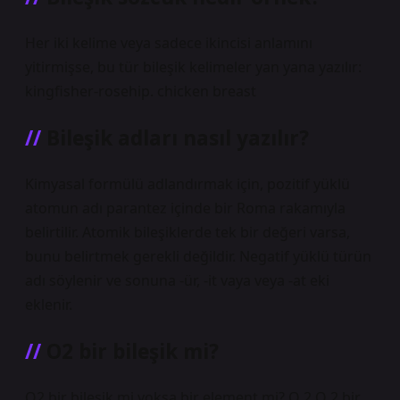
Her iki kelime veya sadece ikincisi anlamını
yitirmişse, bu tür bileşik kelimeler yan yana yazılır:
kingfisher-rosehip. chicken breast
Bileşik adları nasıl yazılır?
Kimyasal formülü adlandırmak için, pozitif yüklü
atomun adı parantez içinde bir Roma rakamıyla
belirtilir. Atomik bileşiklerde tek bir değeri varsa,
bunu belirtmek gerekli değildir. Negatif yüklü türün
adı söylenir ve sonuna -ür, -it vaya veya -at eki
eklenir.
O2 bir bileşik mi?
O2 bir bileşik mi yoksa bir element mi? O 2 O 2 bir