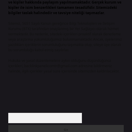
ve kişiler hakkında paylaşım yapılmamaktadır. Gerçek kurum ve
kişiler ile isim benzerlikleri tamamen tesadüfidir. Sitemizdeki
bilgiler taslak halindedir ve tavsiye niteliği taşımazlar.
Sitemiz, 5651 Sayılı Kanun gereğince Bilgi Teknolojileri ve İletişim
Kurumu (BTK) tarafından onaylanmış bir Yer Sağlayıcı olarak hizmet
vermektedir. Bu nedenle, sitedeki içerikleri proaktif olarak denetleme
veya araştırma yükümlülüğümüz bulunmamaktadır. Ancak, üyelerimiz
yazdıkları içeriklerin sorumluluğunu taşımakta olup, siteye üye olarak
bu sorumluluğu kabul etmiş sayılırlar.
Hukuka ve yasal düzenlemelere aykırı olduğunu düşündüğünüz
içerikleri,
backlinkpanelicomtr@gmail.com
adresine bildirmeniz
halinde, ilgili içerikler yasal süre içerisinde sitemizden kaldırılacaktır.
Arama