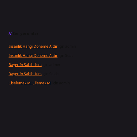
Son yorumlar
Insanlık Hangi Döneme Aittir
için
admin
Insanlık Hangi Döneme Aittir
için
Suat
Bayer In Sahibi Kim
için
admin
Bayer In Sahibi Kim
için
Selda
Çiselemek Mi Çilemek Mi
için
admin