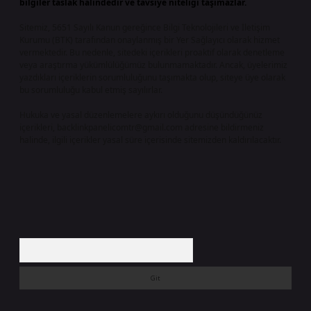
bilgiler taslak halindedir ve tavsiye niteliği taşımazlar.
Sitemiz, 5651 Sayılı Kanun gereğince Bilgi Teknolojileri ve İletişim
Kurumu (BTK) tarafından onaylanmış bir Yer Sağlayıcı olarak hizmet
vermektedir. Bu nedenle, sitedeki içerikleri proaktif olarak denetleme
veya araştırma yükümlülüğümüz bulunmamaktadır. Ancak, üyelerimiz
yazdıkları içeriklerin sorumluluğunu taşımakta olup, siteye üye olarak
bu sorumluluğu kabul etmiş sayılırlar.
Hukuka ve yasal düzenlemelere aykırı olduğunu düşündüğünüz
içerikleri,
backlinkpanelicomtr@gmail.com
adresine bildirmeniz
halinde, ilgili içerikler yasal süre içerisinde sitemizden kaldırılacaktır.
Arama