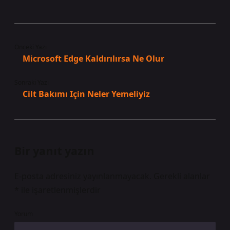
Önceki Yazı
Microsoft Edge Kaldırılırsa Ne Olur
Sonraki Yazı
Cilt Bakımı Için Neler Yemeliyiz
Bir yanıt yazın
E-posta adresiniz yayınlanmayacak.
Gerekli alanlar
*
ile işaretlenmişlerdir
Yorum