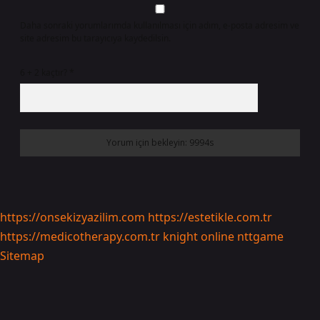
Daha sonraki yorumlarımda kullanılması için adım, e-posta adresim ve
site adresim bu tarayıcıya kaydedilsin.
6 + 2 kaçtır?
*
https://onsekizyazilim.com
https://estetikle.com.tr
https://medicotherapy.com.tr
knight online
nttgame
Sitemap