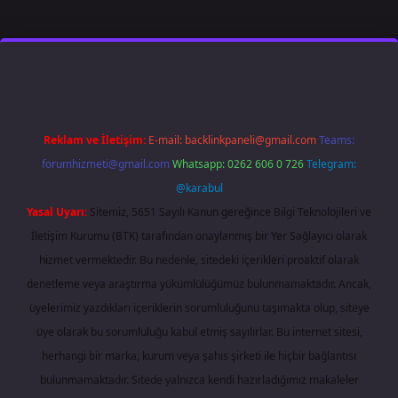
/
Reklam ve İletişim:
E-mail:
backlinkpaneli@gmail.com
Teams:
forumhizmeti@gmail.com
Whatsapp: 0262 606 0 726
Telegram:
@karabul
Yasal Uyarı:
Sitemiz, 5651 Sayılı Kanun gereğince Bilgi Teknolojileri ve
İletişim Kurumu (BTK) tarafından onaylanmış bir Yer Sağlayıcı olarak
hizmet vermektedir. Bu nedenle, sitedeki içerikleri proaktif olarak
denetleme veya araştırma yükümlülüğümüz bulunmamaktadır. Ancak,
üyelerimiz yazdıkları içeriklerin sorumluluğunu taşımakta olup, siteye
üye olarak bu sorumluluğu kabul etmiş sayılırlar. Bu internet sitesi,
herhangi bir marka, kurum veya şahıs şirketi ile hiçbir bağlantısı
bulunmamaktadır. Sitede yalnızca kendi hazırladığımız makaleler