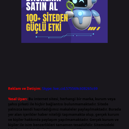
Reklam ve İletişim:
Skype: live:.cid.575569c608265c69
Yasal Uyarı:
Bu internet sitesi, herhangi bir marka, kurum veya
şahıs şirketi ile hiçbir bağlantısı bulunmamaktadır. Sitede
yalnızca kendi hazırladığımız makaleler paylaşılmaktadır. Burada
yer alan içerikler haber niteliği taşımamakta olup, gerçek kurum
ve kişiler hakkında paylaşım yapılmamaktadır. Gerçek kurum ve
kişiler ile isim benzerlikleri tamamen tesadüfidir. Sitemizdeki