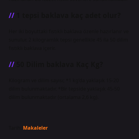
1 tepsi baklava kaç adet olur?
Her iki boyuttaki fıstıklı baklava özenle hazırlanır ve
sunulur. 2 kilogramlık tepsi genellikle 45 ila 50 dilim
fıstıklı baklava içerir.
50 Dilim baklava Kaç Kg?
Kilogram ve dilim sayısı; *1 kg’da yaklaşık 15-20
dilim bulunmaktadır. *Bir tepside yaklaşık 45-50
dilim bulunmaktadır (ortalama 2,6 kg).
Tarih:
Makaleler