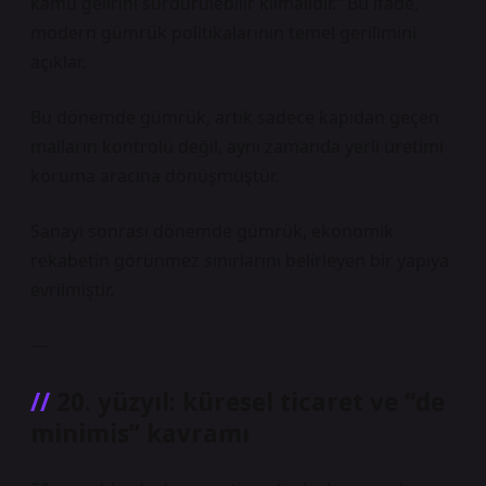
kamu gelirini sürdürülebilir kılmalıdır.” Bu ifade,
modern gümrük politikalarının temel gerilimini
açıklar.
Bu dönemde gümrük, artık sadece kapıdan geçen
malların kontrolü değil, aynı zamanda yerli üretimi
koruma aracına dönüşmüştür.
Sanayi sonrası dönemde gümrük, ekonomik
rekabetin görünmez sınırlarını belirleyen bir yapıya
evrilmiştir.
—
20. yüzyıl: küresel ticaret ve “de
minimis” kavramı