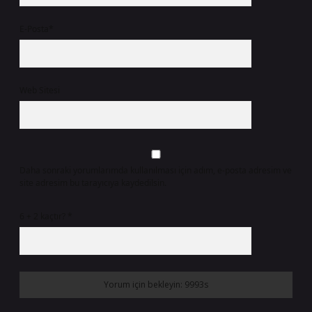
E-Posta*
Web Sitesi
Daha sonraki yorumlarımda kullanılması için adım, e-posta adresim ve
site adresim bu tarayıcıya kaydedilsin.
6 + 2 kaçtır?
*