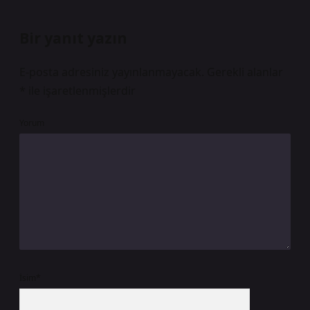
Bir yanıt yazın
E-posta adresiniz yayınlanmayacak.
Gerekli alanlar
*
ile işaretlenmişlerdir
Yorum
İsim*