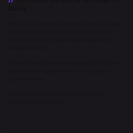
bakış
“30 Euro Üstü Gümrüğe Takılır mı?” sorusu aslında
modern devletin çok eski bir problemi yeniden
formüle etmesidir: küçük değerli ticaret nasıl
vergilendirilmeli?
Bu soru Roma limanlarında da vardı, Orta Çağ şehir
kapılarında da, Sanayi Devrimi sonrası gümrük
idarelerinde de.
Bugün fark, bu sürecin artık dijital sistemler
üzerinden yürütülmesidir.
—
Tarih boyunca değişmeyen şey, malların hareketiyle