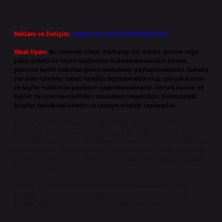
Reklam ve İletişim:
Skype: live:.cid.575569c608265c69
Yasal Uyarı:
Bu internet sitesi, herhangi bir marka, kurum veya
şahıs şirketi ile hiçbir bağlantısı bulunmamaktadır. Sitede
yalnızca kendi hazırladığımız makaleler paylaşılmaktadır. Burada
yer alan içerikler haber niteliği taşımamakta olup, gerçek kurum
ve kişiler hakkında paylaşım yapılmamaktadır. Gerçek kurum ve
kişiler ile isim benzerlikleri tamamen tesadüfidir. Sitemizdeki
bilgiler taslak halindedir ve tavsiye niteliği taşımazlar.
Sitemiz, 5651 Sayılı Kanun gereğince Bilgi Teknolojileri ve İletişim
Kurumu (BTK) tarafından onaylanmış bir Yer Sağlayıcı olarak hizmet
vermektedir. Bu nedenle, sitedeki içerikleri proaktif olarak denetleme
veya araştırma yükümlülüğümüz bulunmamaktadır. Ancak, üyelerimiz
yazdıkları içeriklerin sorumluluğunu taşımakta olup, siteye üye olarak
bu sorumluluğu kabul etmiş sayılırlar.
Hukuka ve yasal düzenlemelere aykırı olduğunu düşündüğünüz
içerikleri,
backlinkpanelicomtr@gmail.com
adresine bildirmeniz
halinde, ilgili içerikler yasal süre içerisinde sitemizden kaldırılacaktır.