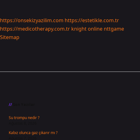
https://onsekizyazilim.com
https://estetikle.com.tr
https://medicotherapy.com.tr
knight online
nttgame
Sitemap
Sidebar
Son Yazılar
Su trompu nedir ?
Ağustos 8, 2026
Kabız olunca gaz çıkarır mı ?
Ağustos 7, 2026