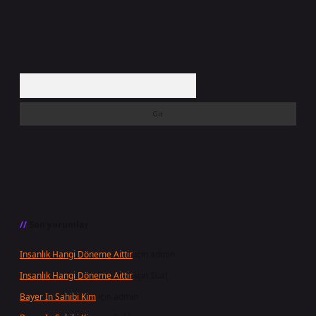
Arama
Son yorumlar
Insanlık Hangi Döneme Aittir
için
admin
Insanlık Hangi Döneme Aittir
için
Suat
Bayer In Sahibi Kim
için
admin