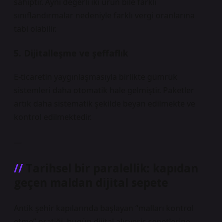
sahiptir. Aynı değerli iki ürün bile farklı
sınıflandırmalar nedeniyle farklı vergi oranlarına
tabi olabilir.
5. Dijitalleşme ve şeffaflık
E-ticaretin yaygınlaşmasıyla birlikte gümrük
sistemleri daha otomatik hale gelmiştir. Paketler
artık daha sistematik şekilde beyan edilmekte ve
kontrol edilmektedir.
—
Tarihsel bir paralellik: kapıdan
geçen maldan dijital sepete
Antik şehir kapılarında başlayan “malları kontrol
etme” pratiği, bugün dijital alışveriş sepetlerine