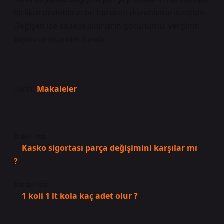
birlikte devletlerin bu hareketi düzenleme isteğidir.
Değişen ise sadece sınırların görünümü, verginin
biçimi ve ticaretin hızıdır.
Tarih:
Makaleler
Önceki Yazı
Kasko sigortası parça değişimini karşılar mı
?
Sonraki Yazı
1 koli 1 lt kola kaç adet olur ?