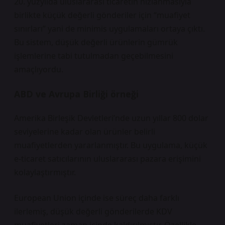
20. yüzyılda uluslararası ticaretin hızlanmasıyla
birlikte küçük değerli gönderiler için “muafiyet
sınırları” yani de minimis uygulamaları ortaya çıktı.
Bu sistem, düşük değerli ürünlerin gümrük
işlemlerine tabi tutulmadan geçebilmesini
amaçlıyordu.
ABD ve Avrupa Birliği örneği
Amerika Birleşik Devletleri’nde uzun yıllar 800 dolar
seviyelerine kadar olan ürünler belirli
muafiyetlerden yararlanmıştır. Bu uygulama, küçük
e-ticaret satıcılarının uluslararası pazara erişimini
kolaylaştırmıştır.
European Union içinde ise süreç daha farklı
ilerlemiş, düşük değerli gönderilerde KDV