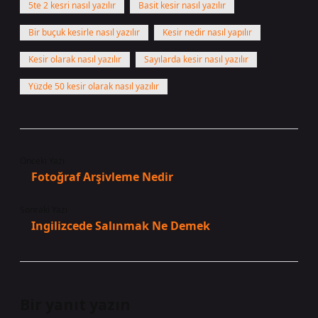
5te 2 kesri nasıl yazılır
Basit kesir nasıl yazılır
Bir buçuk kesirle nasıl yazılır
Kesir nedir nasıl yapılır
Kesir olarak nasıl yazılır
Sayılarda kesir nasıl yazılır
Yüzde 50 kesir olarak nasıl yazılır
Önceki Yazı
Fotoğraf Arşivleme Nedir
Sonraki Yazı
Ingilizcede Salınmak Ne Demek
Bir yanıt yazın