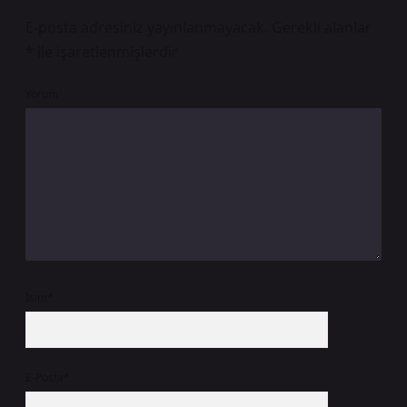
E-posta adresiniz yayınlanmayacak.
Gerekli alanlar
*
ile işaretlenmişlerdir
Yorum
İsim*
E-Posta*