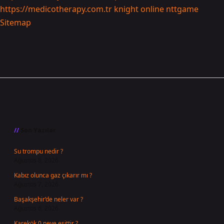
https://medicotherapy.com.tr
knight online
nttgame
Sitemap
Sidebar
Son Yazılar
Su trompu nedir ?
Ağustos 8, 2026
Kabız olunca gaz çıkarır mı ?
Ağustos 7, 2026
Başakşehir’de neler var ?
Ağustos 6, 2026
Karekök 0 neye eşittir ?