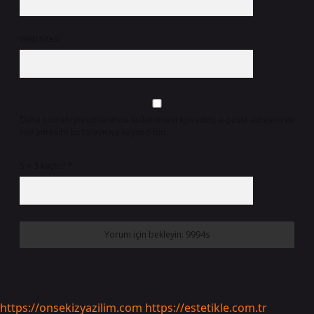
Web Sitesi
Daha sonraki yorumlarımda kullanılması için adım, e-posta adresim ve
site adresim bu tarayıcıya kaydedilsin.
5 + 3 kaçtır?
*
https://onsekizyazilim.com
https://estetikle.com.tr