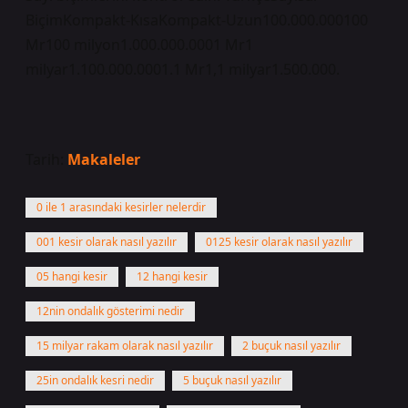
BiçimKompakt-KısaKompakt-Uzun100.000.000100
Mr100 milyon1.000.000.0001 Mr1
milyar1.100.000.0001.1 Mr1,1 milyar1.500.000.
Tarih:
Makaleler
0 ile 1 arasındaki kesirler nelerdir
001 kesir olarak nasıl yazılır
0125 kesir olarak nasıl yazılır
05 hangi kesir
12 hangi kesir
12nin ondalık gösterimi nedir
15 milyar rakam olarak nasıl yazılır
2 buçuk nasıl yazılır
25in ondalık kesri nedir
5 buçuk nasıl yazılır