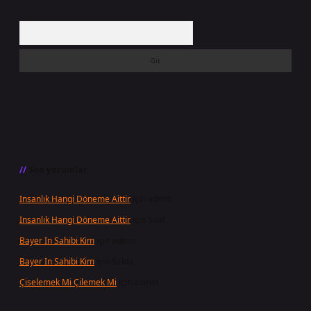
Arama
Son yorumlar
Insanlık Hangi Döneme Aittir
için
admin
Insanlık Hangi Döneme Aittir
için
Suat
Bayer In Sahibi Kim
için
admin
Bayer In Sahibi Kim
için
Selda
Çiselemek Mi Çilemek Mi
için
admin