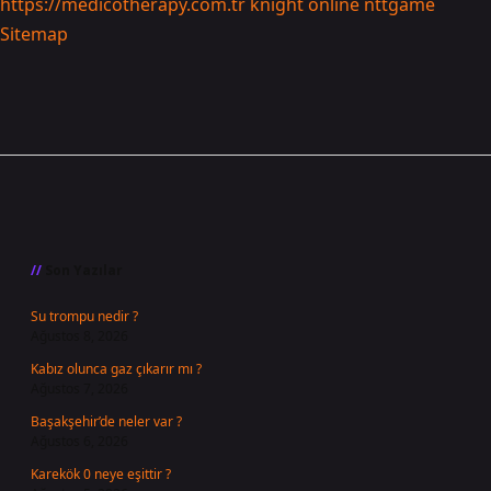
https://medicotherapy.com.tr
knight online
nttgame
Sitemap
Sidebar
Son Yazılar
Su trompu nedir ?
Ağustos 8, 2026
Kabız olunca gaz çıkarır mı ?
Ağustos 7, 2026
Başakşehir’de neler var ?
Ağustos 6, 2026
Karekök 0 neye eşittir ?