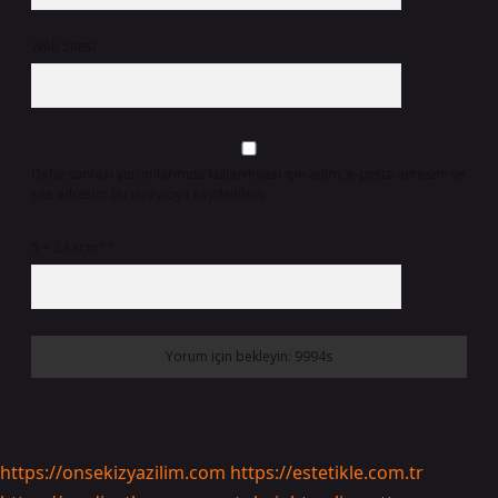
Web Sitesi
Daha sonraki yorumlarımda kullanılması için adım, e-posta adresim ve
site adresim bu tarayıcıya kaydedilsin.
5 + 3 kaçtır?
*
https://onsekizyazilim.com
https://estetikle.com.tr