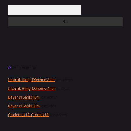
Arama
Son yorumlar
Insanlık Hangi Döneme Aittir
için
admin
Insanlık Hangi Döneme Aittir
için
Suat
Bayer In Sahibi Kim
için
admin
Bayer In Sahibi Kim
için
Selda
Çiselemek Mi Çilemek Mi
için
admin