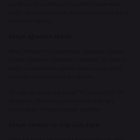
sayıları ve formülleri yalnızca ders kitaplarından
değil, öğretmenlerinden, arkadaşlarından ve dijital
ortamdan öğrenir.
Sosyal öğrenme teorisi
Albert Bandura’nın çalışmaları, insanların gözlem
yoluyla öğrenme kapasitesini vurgular. Bir birey π²
değerini ezberlerken aslında sadece sayıyı değil,
onu nasıl hatırlayacağını da öğrenir.
Örneğin bir sınıfta öğretmen “π² yaklaşık 9.87’dir”
dediğinde, öğrenciler yalnızca bilgi değil aynı
zamanda bir “bilişsel çerçeve” de edinir.
Sosyal normlar ve doğruluk algısı
İlginç bir bulgu, insanların sayısal doğruluğu bile