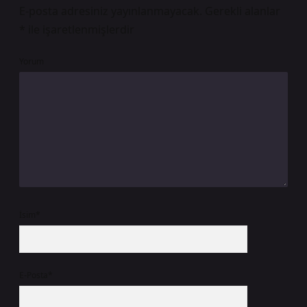
E-posta adresiniz yayınlanmayacak.
Gerekli alanlar
*
ile işaretlenmişlerdir
Yorum
İsim*
E-Posta*