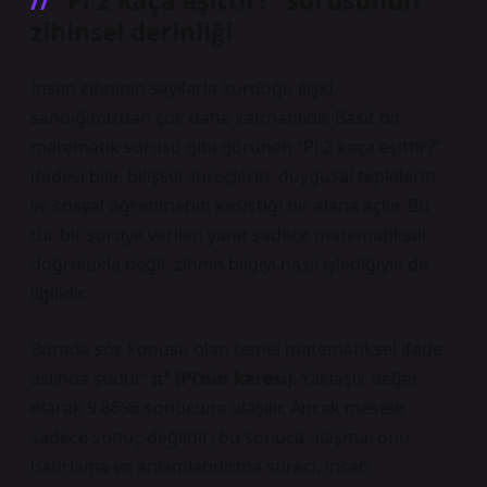
“Pi 2 kaça eşittir?” sorusunun
zihinsel derinliği
İnsan zihninin sayılarla kurduğu ilişki,
sandığımızdan çok daha katmanlıdır. Basit bir
matematik sorusu gibi görünen “Pi 2 kaça eşittir?”
ifadesi bile, bilişsel süreçlerin, duygusal tepkilerin
ve sosyal öğrenmenin kesiştiği bir alana açılır. Bu
tür bir soruya verilen yanıt sadece matematiksel
doğrulukla değil, zihnin bilgiyi nasıl işlediğiyle de
ilgilidir.
Burada söz konusu olan temel matematiksel ifade
aslında şudur:
π² (Pi’nin karesi)
. Yaklaşık değer
olarak 9.8696 sonucuna ulaşılır. Ancak mesele
sadece sonuç değildir; bu sonuca ulaşma, onu
hatırlama ve anlamlandırma süreci, insan