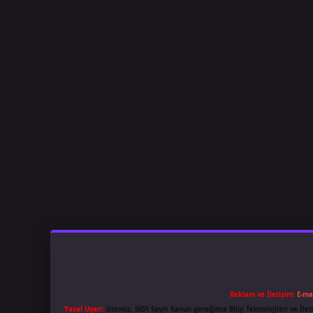
Reklam ve İletişim:
E-ma
Yasal Uyarı:
Sitemiz, 5651 Sayılı Kanun gereğince Bilgi Teknolojileri ve İl