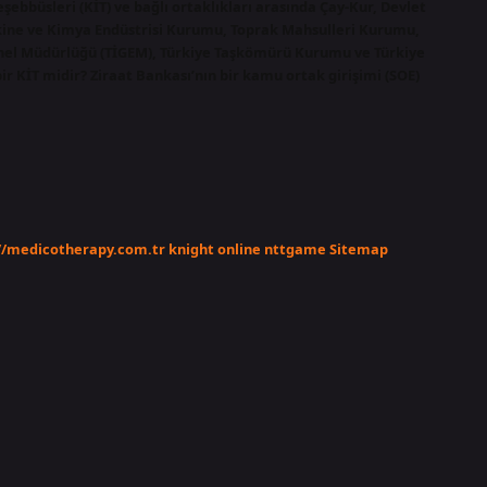
şebbüsleri (KİT) ve bağlı ortaklıkları arasında Çay-Kur, Devlet
akine ve Kimya Endüstrisi Kurumu, Toprak Mahsulleri Kurumu,
Genel Müdürlüğü (TİGEM), Türkiye Taşkömürü Kurumu ve Türkiye
r KİT midir? Ziraat Bankası’nın bir kamu ortak girişimi (SOE)
//medicotherapy.com.tr
knight online
nttgame
Sitemap