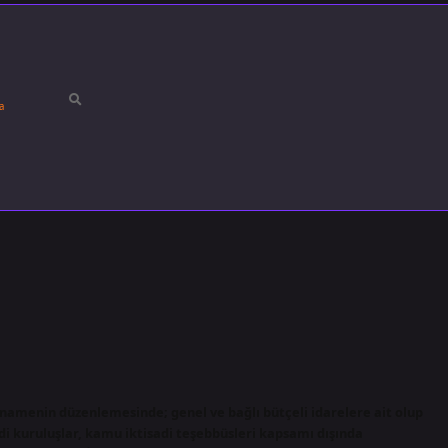
a
namenin düzenlemesinde; genel ve bağlı bütçeli idarelere ait olup
i kuruluşlar, kamu iktisadi teşebbüsleri kapsamı dışında