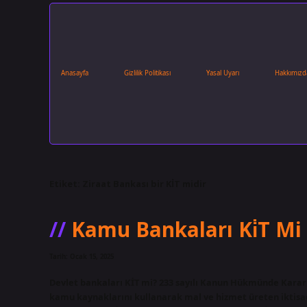
Anasayfa
Gizlilik Politikası
Yasal Uyarı
Hakkımızd
Etiket:
Ziraat Bankası bir KİT midir
Kamu Bankaları Ki̇T Mi
Tarih: Ocak 15, 2025
Devlet bankaları KİT mi? 233 sayılı Kanun Hükmünde Karar
kamu kaynaklarını kullanarak mal ve hizmet üreten iktisad