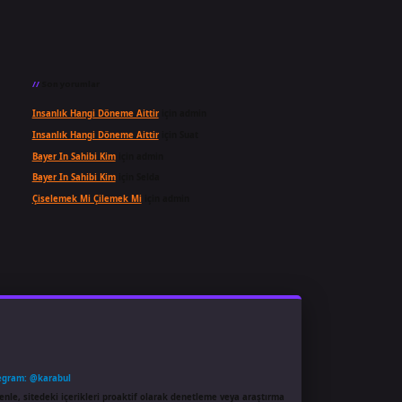
Son yorumlar
Insanlık Hangi Döneme Aittir
için
admin
Insanlık Hangi Döneme Aittir
için
Suat
Bayer In Sahibi Kim
için
admin
Bayer In Sahibi Kim
için
Selda
Çiselemek Mi Çilemek Mi
için
admin
egram: @karabul
enle, sitedeki içerikleri proaktif olarak denetleme veya araştırma