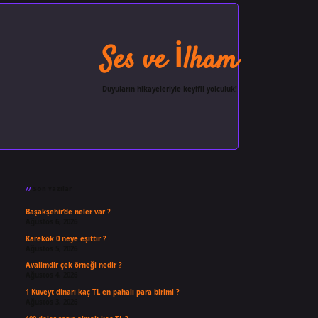
Ses ve İlham
Duyuların hikayeleriyle keyifli yolculuk!
Sidebar
ilbet giriş
famecasino
ilbet gir
Son Yazılar
Başakşehir’de neler var ?
Ağustos 6, 2026
Karekök 0 neye eşittir ?
Ağustos 5, 2026
Avalimdir çek örneği nedir ?
Ağustos 4, 2026
1 Kuveyt dinarı kaç TL en pahalı para birimi ?
Ağustos 3, 2026