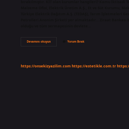
bırakılmıştır. KİT olan kurumlar hangileri? Kamu İktisadi Te
Malzeme Ofisi, Elektrik Üretim A.Ş., Et ve Süt Kurumu, M
Türkiye Elektrik Dağıtım A.Ş. (TEDAŞ), Tarım İşletmeleri 
Petrolleri Anonim Şirketi yer almaktadır… Ziraat Bankası bi
olduğu ve tüm sermayesinin devlete…
Kamu
Devamını okuyun
Yorum Bırak
Bankaları
Ki̇T
Mi
https://onsekizyazilim.com
https://estetikle.com.tr
https: