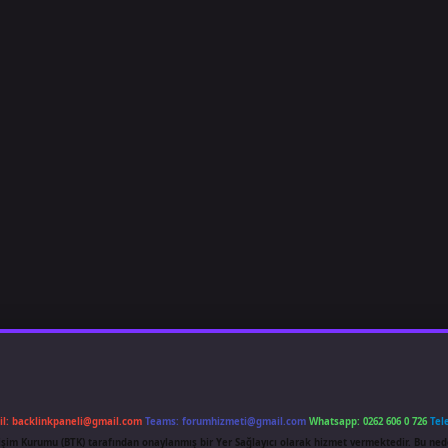
il:
backlinkpaneli@gmail.com
Teams:
forumhizmeti@gmail.com
Whatsapp: 0262 606 0 726
Tel
etişim Kurumu (BTK) tarafından onaylanmış bir Yer Sağlayıcı olarak hizmet vermektedir. Bu ned