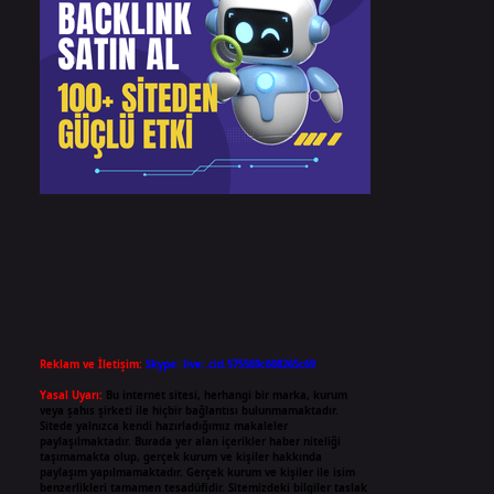
Reklam ve İletişim:
Skype: live:.cid.575569c608265c69
Yasal Uyarı:
Bu internet sitesi, herhangi bir marka, kurum
veya şahıs şirketi ile hiçbir bağlantısı bulunmamaktadır.
Sitede yalnızca kendi hazırladığımız makaleler
paylaşılmaktadır. Burada yer alan içerikler haber niteliği
taşımamakta olup, gerçek kurum ve kişiler hakkında
paylaşım yapılmamaktadır. Gerçek kurum ve kişiler ile isim
benzerlikleri tamamen tesadüfidir. Sitemizdeki bilgiler taslak