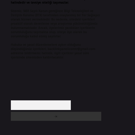
halindedir ve tavsiye niteliği taşımazlar.
Sitemiz, 5651 Sayılı Kanun gereğince Bilgi Teknolojileri ve
İletişim Kurumu (BTK) tarafından onaylanmış bir Yer Sağlayıcı
olarak hizmet vermektedir. Bu nedenle, sitedeki içerikleri
proaktif olarak denetleme veya araştırma yükümlülüğümüz
bulunmamaktadır. Ancak, üyelerimiz yazdıkları içeriklerin
sorumluluğunu taşımakta olup, siteye üye olarak bu
sorumluluğu kabul etmiş sayılırlar.
Hukuka ve yasal düzenlemelere aykırı olduğunu
düşündüğünüz içerikleri,
backlinkpanelicomtr@gmail.com
adresine bildirmeniz halinde, ilgili içerikler yasal süre
içerisinde sitemizden kaldırılacaktır.
Arama