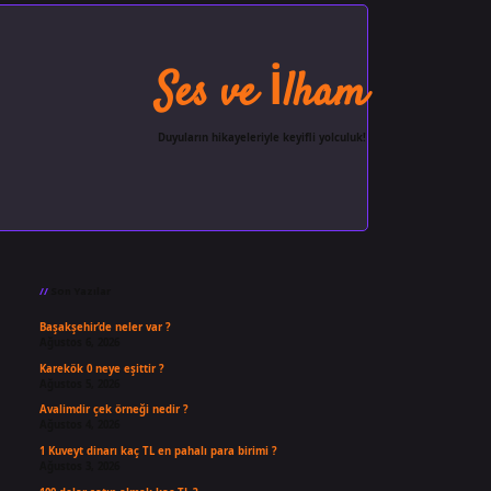
Ses ve İlham
Duyuların hikayeleriyle keyifli yolculuk!
Sidebar
ilbet giriş
famecasino
ilbet gi
Son Yazılar
Başakşehir’de neler var ?
Ağustos 6, 2026
Karekök 0 neye eşittir ?
Ağustos 5, 2026
Avalimdir çek örneği nedir ?
Ağustos 4, 2026
1 Kuveyt dinarı kaç TL en pahalı para birimi ?
Ağustos 3, 2026