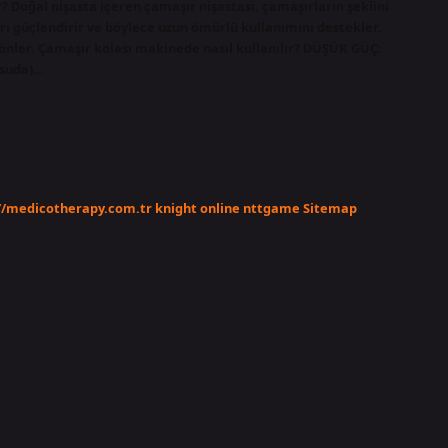
r? Doğal nişasta içeren çamaşır nişastası, çamaşırların şeklini
rı güçlendirir ve böylece uzun ömürlü kullanımını destekler.
 önler. Çamaşır kolası makinede nasıl kullanılır? DÜŞÜK GÜÇ:
 suda)…
//medicotherapy.com.tr
knight online
nttgame
Sitemap