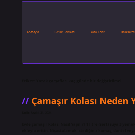
Anasayfa
Gizlilik Politikası
Yasal Uyarı
Hakkımızd
Etiket:
Yatak çarşafları kaç günde bir değiştirilmeli
Çamaşır Kolası Neden Y
Tarih: Aralık 31, 2024
Evde çamaşır kolası Nasıl Yapılır? 1 litre (sert) suya 3 yeme
ekleyip eritin. Nişastalamak istediğiniz kumaş, dantel veya