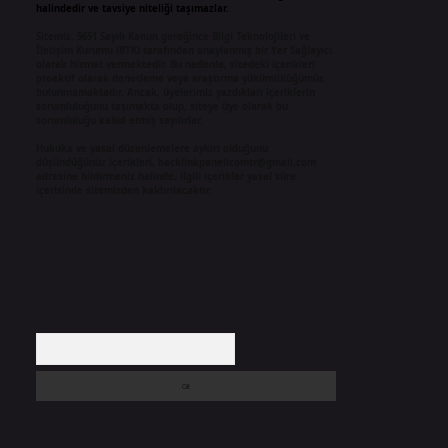
halindedir ve tavsiye niteliği taşımazlar.
Sitemiz, 5651 Sayılı Kanun gereğince Bilgi Teknolojileri ve
İletişim Kurumu (BTK) tarafından onaylanmış bir Yer Sağlayıcı
olarak hizmet vermektedir. Bu nedenle, sitedeki içerikleri
proaktif olarak denetleme veya araştırma yükümlülüğümüz
bulunmamaktadır. Ancak, üyelerimiz yazdıkları içeriklerin
sorumluluğunu taşımakta olup, siteye üye olarak bu
sorumluluğu kabul etmiş sayılırlar.
Hukuka ve yasal düzenlemelere aykırı olduğunu
düşündüğünüz içerikleri,
backlinkpanelicomtr@gmail.com
adresine bildirmeniz halinde, ilgili içerikler yasal süre
içerisinde sitemizden kaldırılacaktır.
Arama