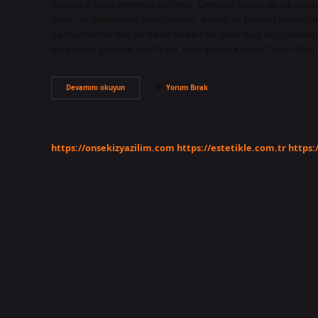
nişastayı iyice emmesi sağlanır. Çamaşır kolası ne işe yara
korur ve ütülemeyi kolaylaştırır. Renkli ve beyaz çamaşırla
Çamaşırlarda hoş bir koku bırakır ve uzun süre kırışmasını
Makinede yıkama için 74 ml, elde yıkama için 37 ml (5 litre
Çamaşır
Devamını okuyun
Yorum Bırak
Kolası
Neden
Yapılır
https://onsekizyazilim.com
https://estetikle.com.tr
https: