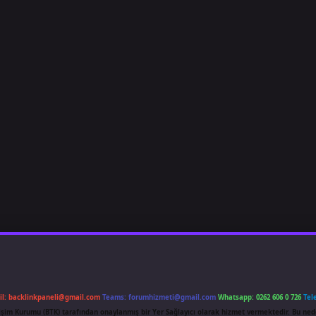
il:
backlinkpaneli@gmail.com
Teams:
forumhizmeti@gmail.com
Whatsapp: 0262 606 0 726
Tel
etişim Kurumu (BTK) tarafından onaylanmış bir Yer Sağlayıcı olarak hizmet vermektedir. Bu ned