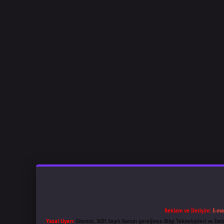
Reklam ve İletişim:
E-ma
Yasal Uyarı:
Sitemiz, 5651 Sayılı Kanun gereğince Bilgi Teknolojileri ve İl