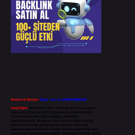
Reklam ve İletişim:
Skype: live:.cid.575569c608265c69
Yasal Uyarı:
Bu internet sitesi, herhangi bir marka, kurum
veya şahıs şirketi ile hiçbir bağlantısı bulunmamaktadır.
Sitede yalnızca kendi hazırladığımız makaleler
paylaşılmaktadır. Burada yer alan içerikler haber niteliği
taşımamakta olup, gerçek kurum ve kişiler hakkında
paylaşım yapılmamaktadır. Gerçek kurum ve kişiler ile isim
benzerlikleri tamamen tesadüfidir. Sitemizdeki bilgiler taslak