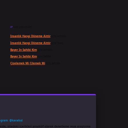
Son yorumlar
Insanlık Hangi Döneme Aittir
için
admin
Insanlık Hangi Döneme Aittir
için
Suat
Bayer In Sahibi Kim
için
admin
Bayer In Sahibi Kim
için
Selda
Çiselemek Mi Çilemek Mi
için
admin
egram: @karabul
enle, sitedeki içerikleri proaktif olarak denetleme veya araştırma