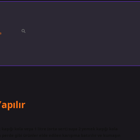
a
apılır
k kaşığı kola veya 1 litre (orta sert) suya 2 yemek kaşığı kola
 perde gibi ürünler elde edilen karışıma batırılır ve kumaşın