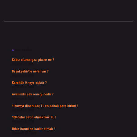
Sidebar
Son Yazılar
Kabız olunca gaz çıkarır mı ?
Ağustos 7, 2026
Başakşehir’de neler var ?
Ağustos 6, 2026
Karekök 0 neye eşittir ?
Ağustos 5, 2026
Avalimdir çek örneği nedir ?
Ağustos 4, 2026
1 Kuveyt dinarı kaç TL en pahalı para birimi ?
Ağustos 3, 2026
100 dolar satın almak kaç TL ?
Ağustos 3, 2026
İhlas hatmi ne kadar olmalı ?
Temmuz 31, 2026