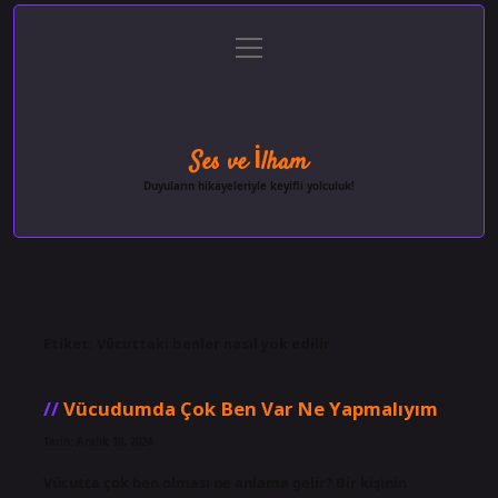
menüyü
Anasayfa
Gizlilik Politikası
Yasal Uyarı
aç
Hakkımızda
Ses ve İlham
Duyuların hikayeleriyle keyifli yolculuk!
Etiket:
Vücuttaki benler nasıl yok edilir
Vücudumda Çok Ben Var Ne Yapmalıyım
Tarih: Aralık 10, 2024
Vücutta çok ben olması ne anlama gelir? Bir kişinin