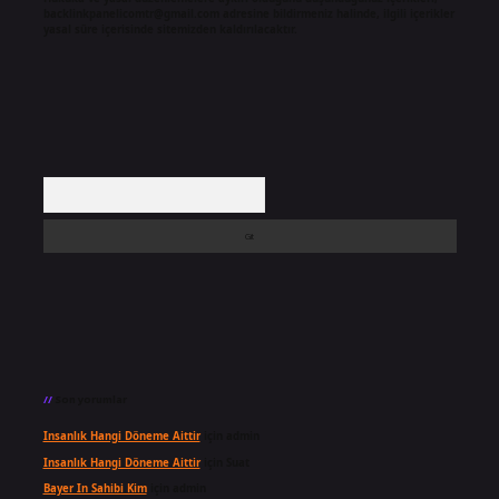
backlinkpanelicomtr@gmail.com
adresine bildirmeniz halinde, ilgili içerikler
yasal süre içerisinde sitemizden kaldırılacaktır.
Arama
Son yorumlar
Insanlık Hangi Döneme Aittir
için
admin
Insanlık Hangi Döneme Aittir
için
Suat
Bayer In Sahibi Kim
için
admin