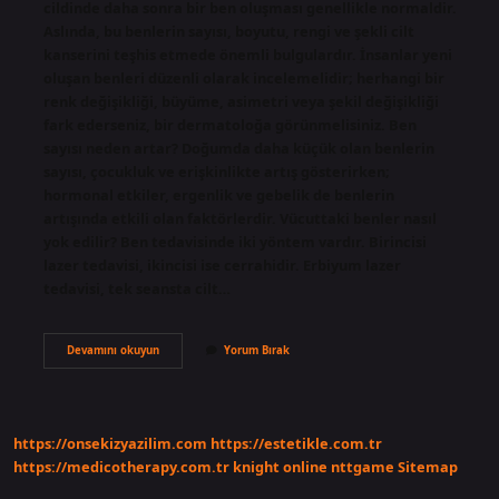
cildinde daha sonra bir ben oluşması genellikle normaldir.
Aslında, bu benlerin sayısı, boyutu, rengi ve şekli cilt
kanserini teşhis etmede önemli bulgulardır. İnsanlar yeni
oluşan benleri düzenli olarak incelemelidir; herhangi bir
renk değişikliği, büyüme, asimetri veya şekil değişikliği
fark ederseniz, bir dermatoloğa görünmelisiniz. Ben
sayısı neden artar? Doğumda daha küçük olan benlerin
sayısı, çocukluk ve erişkinlikte artış gösterirken;
hormonal etkiler, ergenlik ve gebelik de benlerin
artışında etkili olan faktörlerdir. Vücuttaki benler nasıl
yok edilir? Ben tedavisinde iki yöntem vardır. Birincisi
lazer tedavisi, ikincisi ise cerrahidir. Erbiyum lazer
tedavisi, tek seansta cilt…
Vücudumda
Devamını okuyun
Yorum Bırak
Çok
Ben
Var
Ne
Yapmalıyım
https://onsekizyazilim.com
https://estetikle.com.tr
https://medicotherapy.com.tr
knight online
nttgame
Sitemap