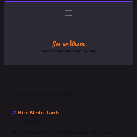
menüyü
Anasayfa
Gizlilik Politikası
Yasal Uyarı
aç
Hakkımızda
Ses ve İlham
Duyuların hikayeleriyle keyifli yolculuk!
Etiket:
Viyananın eski adı nedir
Hîre Nedir Tarih
Tarih: Eylül 12, 2024
Hire nedir tarih? Hira, VI. Yüzyılın sonlarında Nesturi