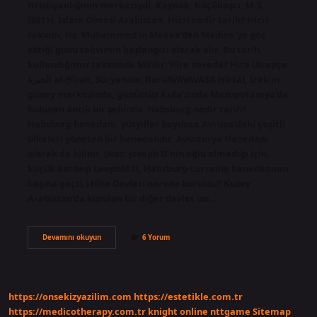
Hristiyanlığının merkeziydi. Kaynak: Küçükaşcı, M.S.
(2011). İslam Öncesi Arabistan. Hicri nedir tarih? Hicri
takvim, Hz. Muhammed’in Mekke’den Medine’ye göç
ettiği günü takvimin başlangıcı olarak alır. Bu tarih,
kullandığımız takvimde MS’dir. Hîre nerede? Hira (Arapça:
الحيرة al-Ḥīrah, Süryanice: florVAVAVAVASA Ḥīrtā), Irak’ın
güney merkezinde, günümüz Kufa’sında Mezopotamya’da
bulunan antik bir şehirdir. Habsburg nedir tarih?
Habsburg hanedanı, yüzyıllar boyunca Avrupa’daki çeşitli
ülkeleri yöneten bir hanedandır. Avusturya Hanedanı
olarak da bilinir. (Not: Joseph II’nin oğlu olmadığı için,
küçük kardeşi Leopold II, Habsburg-Lorraine hanedanının
başına geçti.) Hîre Devleti nerede kuruldu? Kuzey
Arabistan’da kurulan bir diğer devlet ise…
Hîre
Devamını okuyun
6 Yorum
Nedir
Tarih
https://onsekizyazilim.com
https://estetikle.com.tr
https://medicotherapy.com.tr
knight online
nttgame
Sitemap