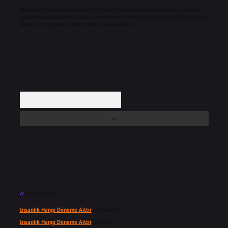
Hukuka ve yasal düzenlemelere aykırı olduğunu düşündüğünüz içerikleri,
backlinkpanelicomtr@gmail.com
adresine bildirmeniz halinde, ilgili içerikler
yasal süre içerisinde sitemizden kaldırılacaktır.
Arama
Son yorumlar
Insanlık Hangi Döneme Aittir
için
admin
Insanlık Hangi Döneme Aittir
için
Suat