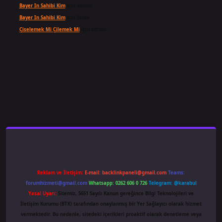
Bayer In Sahibi Kim
için
admin
Bayer In Sahibi Kim
için
Selda
Çiselemek Mi Çilemek Mi
için
admin
yz/
Reklam ve İletişim:
E-mail:
backlinkpaneli@gmail.com
Teams:
forumhizmeti@gmail.com
Whatsapp: 0262 606 0 726
Telegram: @karabul
Yasal Uyarı:
Sitemiz, 5651 Sayılı Kanun gereğince Bilgi Teknolojileri ve
İletişim Kurumu (BTK) tarafından onaylanmış bir Yer Sağlayıcı olarak hizmet
vermektedir. Bu nedenle, sitedeki içerikleri proaktif olarak denetleme veya