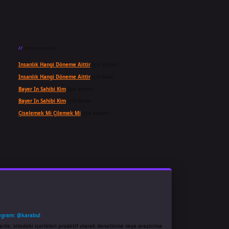
Son yorumlar
Insanlık Hangi Döneme Aittir
için
admin
Insanlık Hangi Döneme Aittir
için
Suat
Bayer In Sahibi Kim
için
admin
Bayer In Sahibi Kim
için
Selda
Çiselemek Mi Çilemek Mi
için
admin
egram: @karabul
enle, sitedeki içerikleri proaktif olarak denetleme veya araştırma