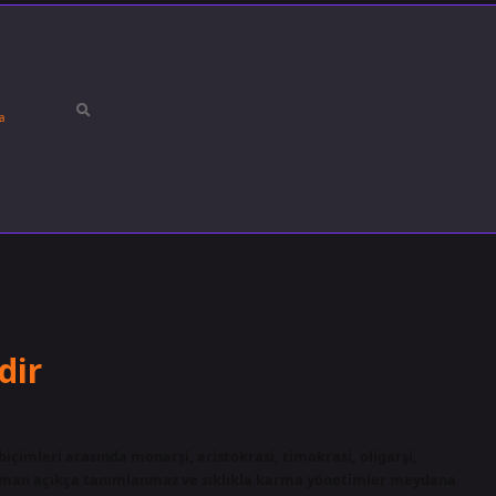
a
dir
biçimleri arasında monarşi, aristokrasi, timokrasi, oligarşi,
 zaman açıkça tanımlanmaz ve sıklıkla karma yönetimler meydana