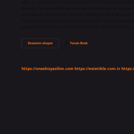
gelir. 6. sınıf yönetim biçimleri nelerdir? Her yönetimin fa
nelerdir? Kamu politikalarının belirlenmesinde ve uygula
aristokrasi, cumhuriyet, tiranlık, oligarşi ve demokraside
Hükümeti, Türkiye’nin ulusal hükümetidir. Temsili başkanlı
anayasal bir cumhuriyet olarak yönetilir. Yönetim ilkeleri
Yönetim
Devamını okuyun
Yorum Bırak
Cesitleri
Nelerdir
https://onsekizyazilim.com
https://estetikle.com.tr
https: