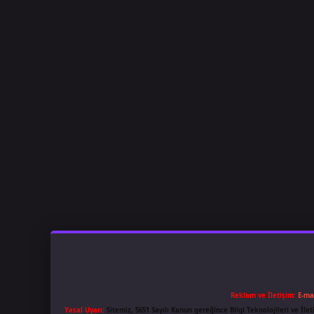
Reklam ve İletişim:
E-ma
Yasal Uyarı:
Sitemiz, 5651 Sayılı Kanun gereğince Bilgi Teknolojileri ve İl