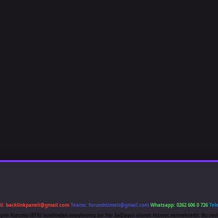
il:
backlinkpaneli@gmail.com
Teams:
forumhizmeti@gmail.com
Whatsapp: 0262 606 0 726
Tel
etişim Kurumu (BTK) tarafından onaylanmış bir Yer Sağlayıcı olarak hizmet vermektedir. Bu ned