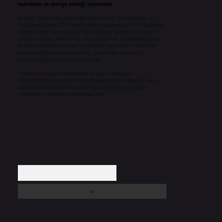
halindedir ve tavsiye niteliği taşımazlar.
Sitemiz, 5651 Sayılı Kanun gereğince Bilgi Teknolojileri ve
İletişim Kurumu (BTK) tarafından onaylanmış bir Yer Sağlayıcı
olarak hizmet vermektedir. Bu nedenle, sitedeki içerikleri
proaktif olarak denetleme veya araştırma yükümlülüğümüz
bulunmamaktadır. Ancak, üyelerimiz yazdıkları içeriklerin
sorumluluğunu taşımakta olup, siteye üye olarak bu
sorumluluğu kabul etmiş sayılırlar.
Hukuka ve yasal düzenlemelere aykırı olduğunu
düşündüğünüz içerikleri,
backlinkpanelicomtr@gmail.com
adresine bildirmeniz halinde, ilgili içerikler yasal süre
içerisinde sitemizden kaldırılacaktır.
Arama