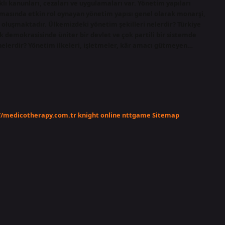
rklı kanunları, cezaları ve uygulamaları var. Yönetim yapıları
nmasında etkin rol oynayan yönetim yapısı genel olarak monarşi,
n oluşmaktadır. Ülkemizdeki yönetim şekilleri nelerdir? Türkiye
k demokrasisinde üniter bir devlet ve çok partili bir sistemde
 nelerdir? Yönetim ilkeleri, işletmeler, kâr amacı gütmeyen…
//medicotherapy.com.tr
knight online
nttgame
Sitemap