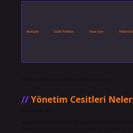
Anasayfa
Gizlilik Politikası
Yasal Uyarı
Hakkımızd
Etiket:
Ülkemizdeki yönetim şekilleri nelerdir
Yönetim Cesitleri Neler
Tarih: Aralık 31, 2024
Yönetim çeşitleri nelerdir? Tarihsel olarak yaygın yönetim 
demokrasi, teokrasi ve tiranlık bulunur. Bu biçimler her