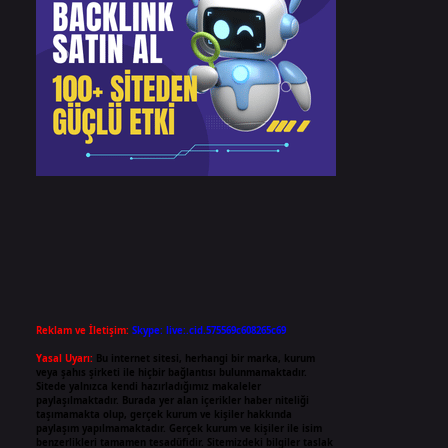
Reklam ve İletişim:
Skype: live:.cid.575569c608265c69
Yasal Uyarı:
Bu internet sitesi, herhangi bir marka, kurum
veya şahıs şirketi ile hiçbir bağlantısı bulunmamaktadır.
Sitede yalnızca kendi hazırladığımız makaleler
paylaşılmaktadır. Burada yer alan içerikler haber niteliği
taşımamakta olup, gerçek kurum ve kişiler hakkında
paylaşım yapılmamaktadır. Gerçek kurum ve kişiler ile isim
benzerlikleri tamamen tesadüfidir. Sitemizdeki bilgiler taslak