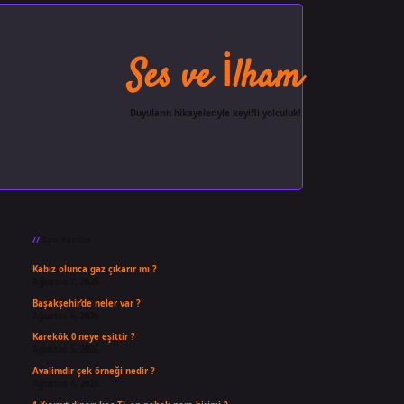
Ses ve İlham
Duyuların hikayeleriyle keyifli yolculuk!
Sidebar
Son Yazılar
Kabız olunca gaz çıkarır mı ?
Ağustos 7, 2026
Başakşehir’de neler var ?
Ağustos 6, 2026
Karekök 0 neye eşittir ?
Ağustos 5, 2026
Avalimdir çek örneği nedir ?
Ağustos 4, 2026