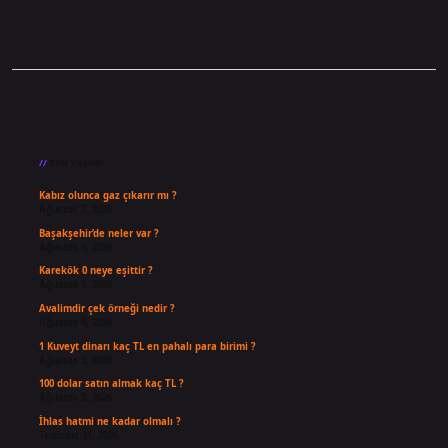
Sidebar
Son Yazılar
Kabız olunca gaz çıkarır mı ?
Ağustos 7, 2026
Başakşehir’de neler var ?
Ağustos 6, 2026
Karekök 0 neye eşittir ?
Ağustos 5, 2026
Avalimdir çek örneği nedir ?
Ağustos 4, 2026
1 Kuveyt dinarı kaç TL en pahalı para birimi ?
Ağustos 3, 2026
100 dolar satın almak kaç TL ?
Ağustos 3, 2026
İhlas hatmi ne kadar olmalı ?
Temmuz 31, 2026