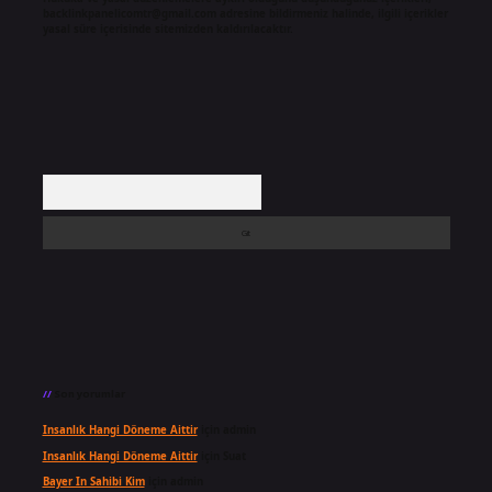
backlinkpanelicomtr@gmail.com
adresine bildirmeniz halinde, ilgili içerikler
yasal süre içerisinde sitemizden kaldırılacaktır.
Arama
Son yorumlar
Insanlık Hangi Döneme Aittir
için
admin
Insanlık Hangi Döneme Aittir
için
Suat
Bayer In Sahibi Kim
için
admin