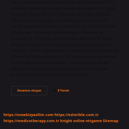
Tütsü, bolluk enerjisini uyandırmak ve evinize pozitif bir
atmosfer getirmek için özel olarak tasarlanmıştır. Doğal
ve seçkin malzemelerden özenle üretilmiştir. Adaçayı,
lavanta, tarçın çubuğu, kurutulmuş portakal ve altın
otuyla özenle hazırlanan tütsünün her bir ürünü farklı bir
enerji yayar. Bereket tütsüsü hangisi? Limon selvi,
portakal ve tarçından yapılmış tütsü demetimiz, bolluk
ve bereket enerjilerini hayatınıza çekmenize yardımcı
olacaktır. Antik çağlardan beri, portakal ve tarçın kürk ve
bereketle ilişkilendirilmiştir. Bir kasede yakılır ve duman
bulunduğunuz ortamda dolaşır. Para için hangi tütsü?
Ayrıcalıklı bir tütsü arıyorsanız, Garden Fresh Money
Drawing Organic Stick Incense aradığınız…
Zenginlik
Devamını okuyun
8 Yorum
Için
Hangi
Tütsü
Yakılır
https://onsekizyazilim.com
https://estetikle.com.tr
https://medicotherapy.com.tr
knight online
nttgame
Sitemap