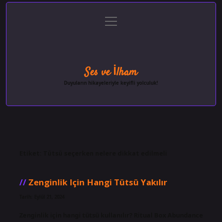
menüyü
Anasayfa
Gizlilik Politikası
Yasal Uyarı
aç
Hakkımızda
Ses ve İlham
Duyuların hikayeleriyle keyifli yolculuk!
Etiket:
Tütsü seçerken nelere dikkat edilmeli
Zenginlik Için Hangi Tütsü Yakılır
Tarih: Eylül 21, 2024
Zenginlik için hangi tütsü kullanılır? Ritual Box Abundance