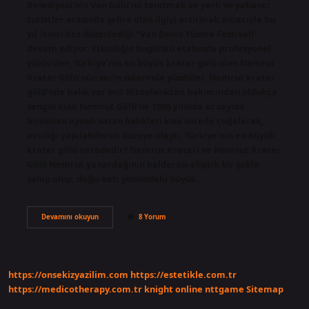
Belediyesi’nin Van Gölü’nü tanıtmak ve yerli ve yabancı
turistler arasında şehre olan ilgiyi artırmak amacıyla bu
yıl ikinci kez düzenlediği “Van Deniz Yüzme Festivali”
devam ediyor. Etkinliğin bugünkü etabında profesyonel
yüzücüler, Türkiye’nin en büyük krater gölü olan Nemrut
Krater Gölü’nün serin sularında yüzdüler. Nemrut krater
gölü’nde balık var mı? Nitoplankton bakımından oldukça
zengin olan Nemrut Gölü’ne 1986 yılında az sayıda
bırakılan aynalı sazan balıkları kısa sürede çoğalarak,
avcılığı yapılabilecek düzeye ulaştı. Türkiye’nin en büyük
krater gölü nerededir? Nemrut Krateri ve Nemrut Krater
Gölü Nemrut yanardağının kalderası eliptik bir şekle
sahip olup, doğu-batı yönündeki büyük…
Krater
Devamını okuyun
8 Yorum
Gölünde
Yüzülür
Mü
https://onsekizyazilim.com
https://estetikle.com.tr
https://medicotherapy.com.tr
knight online
nttgame
Sitemap