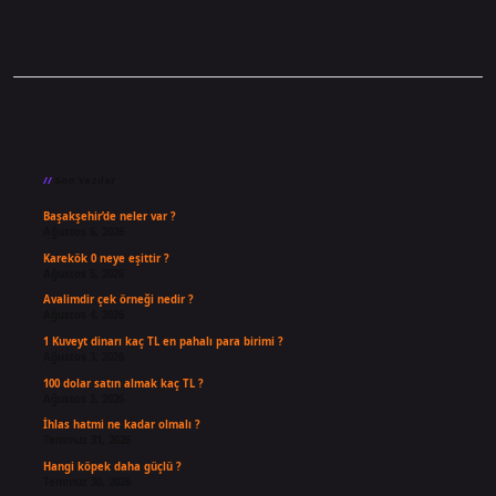
Sidebar
Son Yazılar
Başakşehir’de neler var ?
Ağustos 6, 2026
Karekök 0 neye eşittir ?
Ağustos 5, 2026
Avalimdir çek örneği nedir ?
Ağustos 4, 2026
1 Kuveyt dinarı kaç TL en pahalı para birimi ?
Ağustos 3, 2026
100 dolar satın almak kaç TL ?
Ağustos 3, 2026
İhlas hatmi ne kadar olmalı ?
Temmuz 31, 2026
Hangi köpek daha güçlü ?
Temmuz 30, 2026