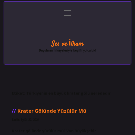
menüyü
Anasayfa
Gizlilik Politikası
Yasal Uyarı
aç
Hakkımızda
Ses ve İlham
Duyuların hikayeleriyle keyifli yolculuk!
Etiket:
Türkiyenin en büyük krater gölü nerededir
Krater Gölünde Yüzülür Mü
Tarih: Eylül 22, 2024
Krater gölünde yüzülür mü? Van Büyükşehir