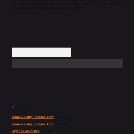
backlinkpanelicomtr@gmail.com
adresine bildirmeniz halinde, ilgili içerikler
yasal süre içerisinde sitemizden kaldırılacaktır.
Arama
Son yorumlar
Insanlık Hangi Döneme Aittir
için
admin
Insanlık Hangi Döneme Aittir
için
Suat
Bayer In Sahibi Kim
için
admin