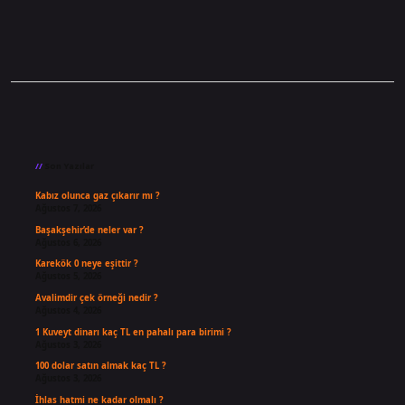
Sidebar
Son Yazılar
Kabız olunca gaz çıkarır mı ?
Ağustos 7, 2026
Başakşehir’de neler var ?
Ağustos 6, 2026
Karekök 0 neye eşittir ?
Ağustos 5, 2026
Avalimdir çek örneği nedir ?
Ağustos 4, 2026
1 Kuveyt dinarı kaç TL en pahalı para birimi ?
Ağustos 3, 2026
100 dolar satın almak kaç TL ?
Ağustos 3, 2026
İhlas hatmi ne kadar olmalı ?