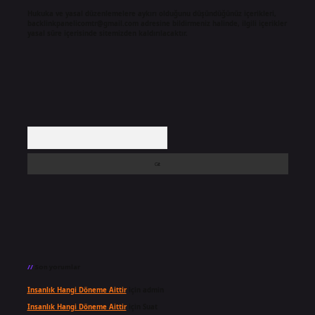
Hukuka ve yasal düzenlemelere aykırı olduğunu düşündüğünüz içerikleri,
backlinkpanelicomtr@gmail.com
adresine bildirmeniz halinde, ilgili içerikler
yasal süre içerisinde sitemizden kaldırılacaktır.
Arama
Son yorumlar
Insanlık Hangi Döneme Aittir
için
admin
Insanlık Hangi Döneme Aittir
için
Suat