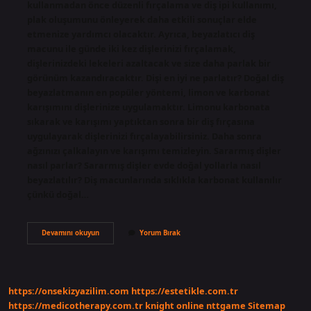
kullanmadan önce düzenli fırçalama ve diş ipi kullanımı,
plak oluşumunu önleyerek daha etkili sonuçlar elde
etmenize yardımcı olacaktır. Ayrıca, beyazlatıcı diş
macunu ile günde iki kez dişlerinizi fırçalamak,
dişlerinizdeki lekeleri azaltacak ve size daha parlak bir
görünüm kazandıracaktır. Dişi en iyi ne parlatır? Doğal diş
beyazlatmanın en popüler yöntemi, limon ve karbonat
karışımını dişlerinize uygulamaktır. Limonu karbonata
sıkarak ve karışımı yaptıktan sonra bir diş fırçasına
uygulayarak dişlerinizi fırçalayabilirsiniz. Daha sonra
ağzınızı çalkalayın ve karışımı temizleyin. Sararmış dişler
nasıl parlar? Sararmış dişler evde doğal yollarla nasıl
beyazlatılır? Diş macunlarında sıklıkla karbonat kullanılır
çünkü doğal…
Parlak
Devamını okuyun
Yorum Bırak
Dişler
Için
Ne
Yapılmalı
https://onsekizyazilim.com
https://estetikle.com.tr
https://medicotherapy.com.tr
knight online
nttgame
Sitemap