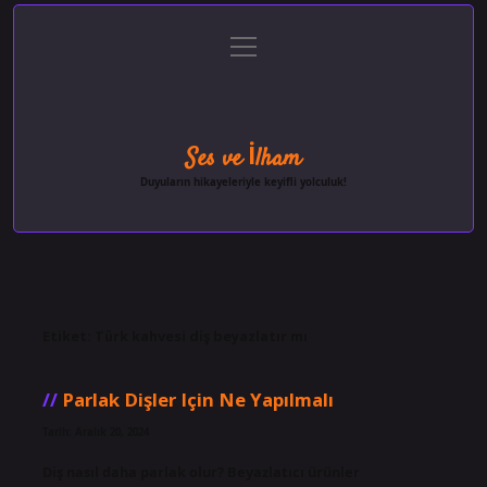
menüyü
Anasayfa
Gizlilik Politikası
Yasal Uyarı
aç
Hakkımızda
Ses ve İlham
Duyuların hikayeleriyle keyifli yolculuk!
Etiket:
Türk kahvesi diş beyazlatır mı
Parlak Dişler Için Ne Yapılmalı
Tarih: Aralık 20, 2024
Diş nasıl daha parlak olur? Beyazlatıcı ürünler