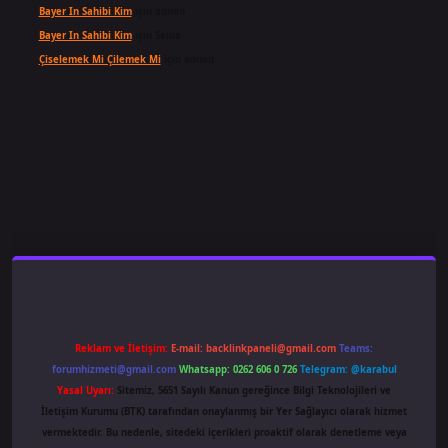
Bayer In Sahibi Kim
için
admin
Bayer In Sahibi Kim
için
Selda
Çiselemek Mi Çilemek Mi
için
admin
riş
famecasino
ilbet giriş
www.betexper.xyz/
Reklam ve İletişim:
E-mail:
backlinkpaneli@gmail.com
Teams:
forumhizmeti@gmail.com
Whatsapp: 0262 606 0 726
Telegram: @karabul
Yasal Uyarı:
Sitemiz, 5651 Sayılı Kanun gereğince Bilgi Teknolojileri ve
İletişim Kurumu (BTK) tarafından onaylanmış bir Yer Sağlayıcı olarak hizmet
vermektedir. Bu nedenle, sitedeki içerikleri proaktif olarak denetleme veya