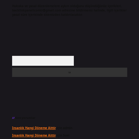
Hukuka ve yasal düzenlemelere aykırı olduğunu düşündüğünüz içerikleri,
backlinkpanelicomtr@gmail.com
adresine bildirmeniz halinde, ilgili içerikler
yasal süre içerisinde sitemizden kaldırılacaktır.
Arama
Son yorumlar
Insanlık Hangi Döneme Aittir
için
admin
Insanlık Hangi Döneme Aittir
için
Suat