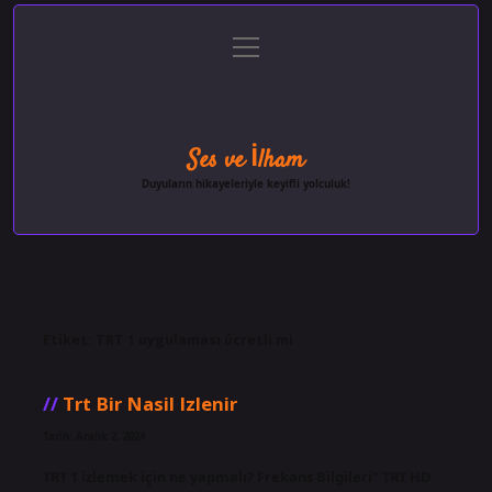
menüyü
Anasayfa
Gizlilik Politikası
Yasal Uyarı
aç
Hakkımızda
Ses ve İlham
Duyuların hikayeleriyle keyifli yolculuk!
Etiket:
TRT 1 uygulaması ücretli mi
Trt Bir Nasil Izlenir
Tarih: Aralık 2, 2024
TRT 1 izlemek için ne yapmalı? Frekans Bilgileri” TRT HD