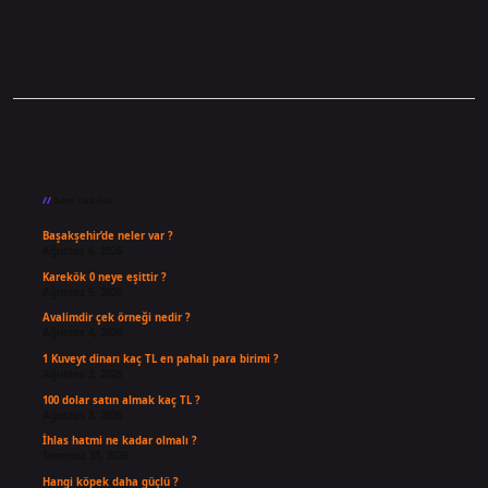
Sidebar
Son Yazılar
Başakşehir’de neler var ?
Ağustos 6, 2026
Karekök 0 neye eşittir ?
Ağustos 5, 2026
Avalimdir çek örneği nedir ?
Ağustos 4, 2026
1 Kuveyt dinarı kaç TL en pahalı para birimi ?
Ağustos 3, 2026
100 dolar satın almak kaç TL ?
Ağustos 3, 2026
İhlas hatmi ne kadar olmalı ?
Temmuz 31, 2026
Hangi köpek daha güçlü ?