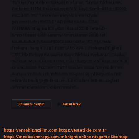
Türkiye Yayın Alanı Türksat Frekansı, “Uydu; Türksat 4A,
Frekans; 11794, Polarizasyon; V (dikey), Sembol Hızı; 30000,
FEC; 3/4”. TRT 1 nereden izleyebilirim? Uydu
parametreleriORTA PLATFORM KANAL SIRA
NUMARASIDigiturkDigiturkKanal 323D-SmartD-
SmartKanal 426D-SmartD-SmartKanal 26Dijital
KabloKablo TVKanal 90018 satır daha TRT 1 şifresiz
frekansı hangisi? TRT 1 FREKANS AYARI Frekans Bilgileri
“TRT HD Türkiye Kapsama Alanı Türksat Frekansı”, “Uydu;
Türksat 4A, Frekans; 11794, Polarizasyon; V (dikey), Sembol
Oranı; 30000, FEC; 3/4”. TRT 1 Macları Nasıl İzleyebilirim?
Avrupa ve Türk takımlarının maçları üç yıl boyunca TRT
ekranlarında yayınlanacak. Türk takımlarının maçları
şifresiz olacakken, diğer maçlar…
Trt
Devamını okuyun
Yorum Bırak
Bir
Nasil
Izlenir
https://onsekizyazilim.com
https://estetikle.com.tr
https://medicotherapy.com.tr
knight online
nttgame
Sitemap