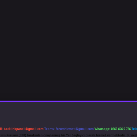
il:
backlinkpaneli@gmail.com
Teams:
forumhizmeti@gmail.com
Whatsapp: 0262 606 0 726
Tel
etişim Kurumu (BTK) tarafından onaylanmış bir Yer Sağlayıcı olarak hizmet vermektedir. Bu ned