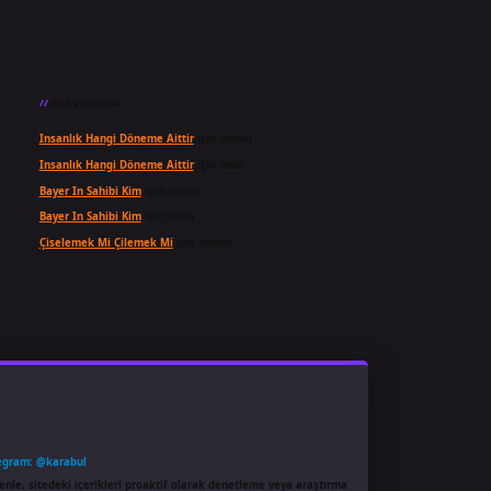
Son yorumlar
Insanlık Hangi Döneme Aittir
için
admin
Insanlık Hangi Döneme Aittir
için
Suat
Bayer In Sahibi Kim
için
admin
Bayer In Sahibi Kim
için
Selda
Çiselemek Mi Çilemek Mi
için
admin
egram: @karabul
enle, sitedeki içerikleri proaktif olarak denetleme veya araştırma