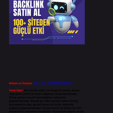
Reklam ve İletişim:
Skype: live:.cid.575569c608265c69
Yasal Uyarı:
Bu internet sitesi, herhangi bir marka, kurum
veya şahıs şirketi ile hiçbir bağlantısı bulunmamaktadır.
Sitede yalnızca kendi hazırladığımız makaleler
paylaşılmaktadır. Burada yer alan içerikler haber niteliği
taşımamakta olup, gerçek kurum ve kişiler hakkında
paylaşım yapılmamaktadır. Gerçek kurum ve kişiler ile isim
benzerlikleri tamamen tesadüfidir. Sitemizdeki bilgiler taslak