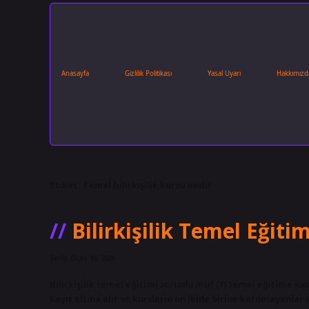
Anasayfa
Gizlilik Politikası
Yasal Uyarı
Hakkımızd
Etiket:
Temel bilirkişilik kursu nedir
Bilirkişilik Temel Eğiti
Tarih: Ocak 19, 2025
Bilirkişilik temel eğitimi zorunlu mu? (7) Temel eğitime ka
kayıt altına alır ve kursların on ikide birine katılmayanlar