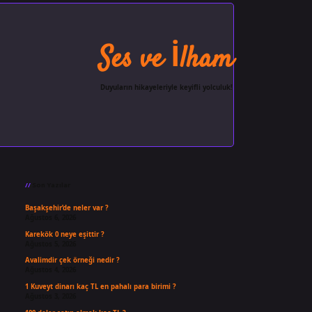
Ses ve İlham
Duyuların hikayeleriyle keyifli yolculuk!
Sidebar
ilbet giriş
famecasino
ilbet gi
Son Yazılar
Başakşehir’de neler var ?
Ağustos 6, 2026
Karekök 0 neye eşittir ?
Ağustos 5, 2026
Avalimdir çek örneği nedir ?
Ağustos 4, 2026
1 Kuveyt dinarı kaç TL en pahalı para birimi ?
Ağustos 3, 2026