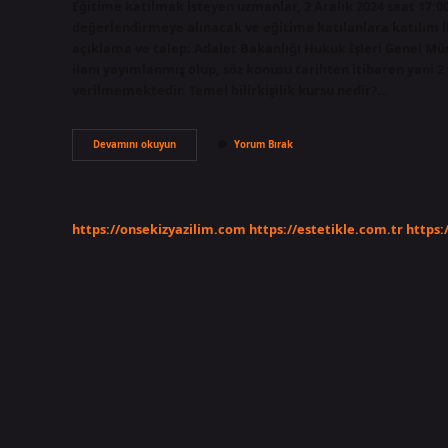
Eğitime katılmak isteyen uzmanlar, 2 Aralık 2024 saat 17:0
değerlendirmeye alınacak ve eğitime katılanlara katılım linki
açıklama ve talep; Adalet Bakanlığı Hukuk İşleri Genel Müdür
ilanı yayımlanmış olup, söz konusu tarihten itibaren yani 2 y
verilmemektedir. Temel bilirkişilik kursu nedir?…
Bilirkişilik
Devamını okuyun
Yorum Bırak
Temel
Eğitimi
Var
Mı
https://onsekizyazilim.com
https://estetikle.com.tr
https: