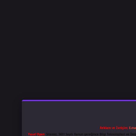
Reklam ve İletişim:
E-ma
Yasal Uyarı:
Sitemiz, 5651 Sayılı Kanun gereğince Bilgi Teknolojileri ve İl