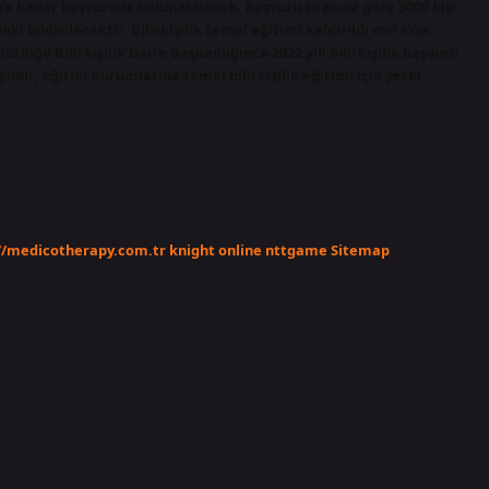
0’a kadar başvuruda bulunabilecek. Başvuru sırasına göre 3000 kişi
 bildirilecektir. Bilirkişilik temel eğitimi kaldırıldı mı? Kısa
lüğü Bilirkişilik Daire Başkanlığınca 2022 yılı bilirkişilik başvuru
ıldır, eğitim kurumlarına temel bilirkişilik eğitimi için yetki
//medicotherapy.com.tr
knight online
nttgame
Sitemap