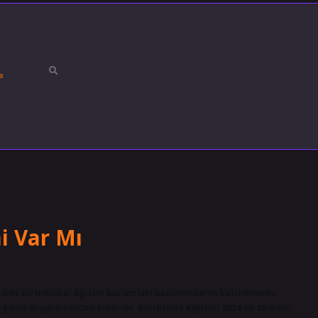
a
mi Var Mı
tılım zorunludur. Eğitim kurumları katılımcıların katılımlarını
 eğitim programından çıkarılır. Bilirkişilik eğitimi 2024 ne zaman?