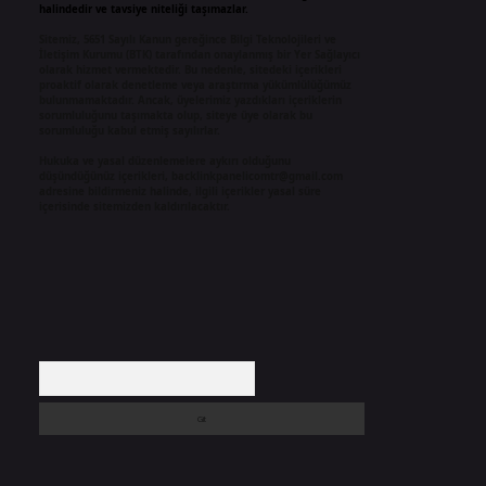
halindedir ve tavsiye niteliği taşımazlar.
Sitemiz, 5651 Sayılı Kanun gereğince Bilgi Teknolojileri ve
İletişim Kurumu (BTK) tarafından onaylanmış bir Yer Sağlayıcı
olarak hizmet vermektedir. Bu nedenle, sitedeki içerikleri
proaktif olarak denetleme veya araştırma yükümlülüğümüz
bulunmamaktadır. Ancak, üyelerimiz yazdıkları içeriklerin
sorumluluğunu taşımakta olup, siteye üye olarak bu
sorumluluğu kabul etmiş sayılırlar.
Hukuka ve yasal düzenlemelere aykırı olduğunu
düşündüğünüz içerikleri,
backlinkpanelicomtr@gmail.com
adresine bildirmeniz halinde, ilgili içerikler yasal süre
içerisinde sitemizden kaldırılacaktır.
Arama