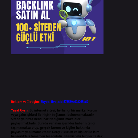
Reklam ve İletişim:
Skype: live:.cid.575569c608265c69
Yasal Uyarı:
Bu internet sitesi, herhangi bir marka, kurum
veya şahıs şirketi ile hiçbir bağlantısı bulunmamaktadır.
Sitede yalnızca kendi hazırladığımız makaleler
paylaşılmaktadır. Burada yer alan içerikler haber niteliği
taşımamakta olup, gerçek kurum ve kişiler hakkında
paylaşım yapılmamaktadır. Gerçek kurum ve kişiler ile isim
benzerlikleri tamamen tesadüfidir. Sitemizdeki bilgiler taslak