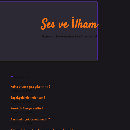
Ses ve İlham
Duyuların hikayeleriyle keyifli yolculuk!
Sidebar
ilbet giriş
famecasino
ilbet g
Son Yazılar
Kabız olunca gaz çıkarır mı ?
Ağustos 7, 2026
Başakşehir’de neler var ?
Ağustos 6, 2026
Karekök 0 neye eşittir ?
Ağustos 5, 2026
Avalimdir çek örneği nedir ?
Ağustos 4, 2026