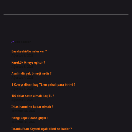
Sidebar
Son Yazılar
Başakşehir’de neler var ?
Ağustos 6, 2026
Karekök 0 neye eşittir ?
Ağustos 5, 2026
Avalimdir çek örneği nedir ?
Ağustos 4, 2026
1 Kuveyt dinarı kaç TL en pahalı para birimi ?
Ağustos 3, 2026
100 dolar satın almak kaç TL ?
Ağustos 3, 2026
İhlas hatmi ne kadar olmalı ?
Temmuz 31, 2026
Hangi köpek daha güçlü ?
Temmuz 30, 2026
İstanbul’dan Kayseri uçak bileti ne kadar ?