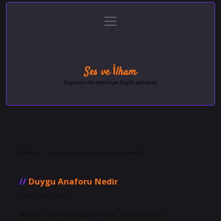
menüyü
Anasayfa
Gizlilik Politikası
Yasal Uyarı
aç
Hakkımızda
Ses ve İlham
Duyuların hikayeleriyle keyifli yolculuk!
Etiket:
Tekamülün kelime anlamı nedir
Duygu Anaforu Nedir
Tarih: Ocak 19, 2025
Anafor ne demek argo? I. Argo. Asalak, beleşçi,