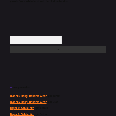
yasal süre içerisinde sitemizden kaldırılacaktır.
Arama
Son yorumlar
Insanlık Hangi Döneme Aittir
için
admin
Insanlık Hangi Döneme Aittir
için
Suat
Bayer In Sahibi Kim
için
admin
Bayer In Sahibi Kim
için
Selda