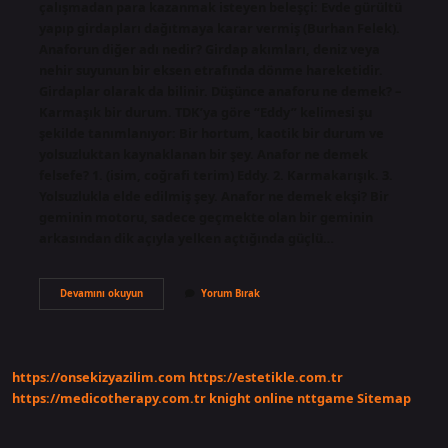
çalışmadan para kazanmak isteyen beleşçi: Evde gürültü
yapıp girdapları dağıtmaya karar vermiş (Burhan Felek).
Anaforun diğer adı nedir? Girdap akımları, deniz veya
nehir suyunun bir eksen etrafında dönme hareketidir.
Girdaplar olarak da bilinir. Düşünce anaforu ne demek? –
Karmaşık bir durum. TDK’ya göre “Eddy” kelimesi şu
şekilde tanımlanıyor: Bir hortum, kaotik bir durum ve
yolsuzluktan kaynaklanan bir şey. Anafor ne demek
felsefe? 1. (isim, coğrafi terim) Eddy. 2. Karmakarışık. 3.
Yolsuzlukla elde edilmiş şey. Anafor ne demek ekşi? Bir
geminin motoru, sadece geçmekte olan bir geminin
arkasından dik açıyla yelken açtığında güçlü…
Duygu
Devamını okuyun
Yorum Bırak
Anaforu
Nedir
https://onsekizyazilim.com
https://estetikle.com.tr
https://medicotherapy.com.tr
knight online
nttgame
Sitemap