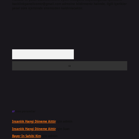
backlinkpanelicomtr@gmail.com
adresine bildirmeniz halinde, ilgili içerikler
yasal süre içerisinde sitemizden kaldırılacaktır.
Arama
Son yorumlar
Insanlık Hangi Döneme Aittir
için
admin
Insanlık Hangi Döneme Aittir
için
Suat
Bayer In Sahibi Kim
için
admin