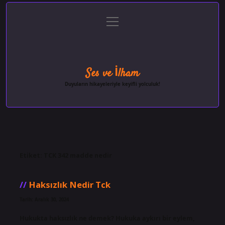
menüyü
Anasayfa
Gizlilik Politikası
Yasal Uyarı
aç
Hakkımızda
Ses ve İlham
Duyuların hikayeleriyle keyifli yolculuk!
Etiket:
TCK 342 madde nedir
Haksızlık Nedir Tck
Tarih: Aralık 30, 2024
Hukukta haksızlık ne demek? Hukuka aykırı bir eylem,