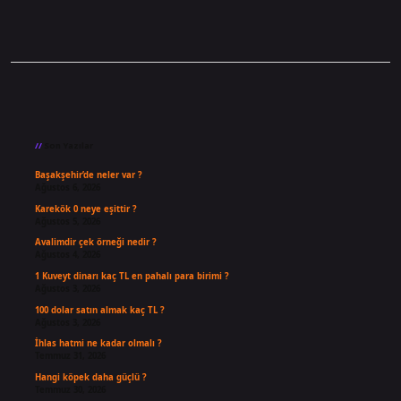
Sidebar
Son Yazılar
Başakşehir’de neler var ?
Ağustos 6, 2026
Karekök 0 neye eşittir ?
Ağustos 5, 2026
Avalimdir çek örneği nedir ?
Ağustos 4, 2026
1 Kuveyt dinarı kaç TL en pahalı para birimi ?
Ağustos 3, 2026
100 dolar satın almak kaç TL ?
Ağustos 3, 2026
İhlas hatmi ne kadar olmalı ?
Temmuz 31, 2026
Hangi köpek daha güçlü ?
Temmuz 30, 2026