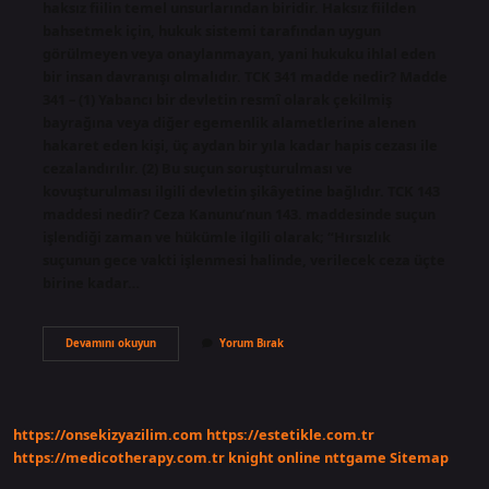
haksız fiilin temel unsurlarından biridir. Haksız fiilden
bahsetmek için, hukuk sistemi tarafından uygun
görülmeyen veya onaylanmayan, yani hukuku ihlal eden
bir insan davranışı olmalıdır. TCK 341 madde nedir? Madde
341 – (1) Yabancı bir devletin resmî olarak çekilmiş
bayrağına veya diğer egemenlik alametlerine alenen
hakaret eden kişi, üç aydan bir yıla kadar hapis cezası ile
cezalandırılır. (2) Bu suçun soruşturulması ve
kovuşturulması ilgili devletin şikâyetine bağlıdır. TCK 143
maddesi nedir? Ceza Kanunu’nun 143. maddesinde suçun
işlendiği zaman ve hükümle ilgili olarak; “Hırsızlık
suçunun gece vakti işlenmesi halinde, verilecek ceza üçte
birine kadar…
Haksızlık
Devamını okuyun
Yorum Bırak
Nedir
Tck
https://onsekizyazilim.com
https://estetikle.com.tr
https://medicotherapy.com.tr
knight online
nttgame
Sitemap