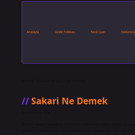
Anasayfa
Gizlilik Politikası
Yasal Uyarı
Hakkımızd
Etiket:
Sukkar Arapça ne demek
Sakari Ne Demek
Tarih: Ekim 28, 2024
Sakari nedir? Sakarin yapay bir tatlandırıcıdır. Diyet içece
sakarin, sakarozdan daha tatlıdır ve onaya tabi olarak içec