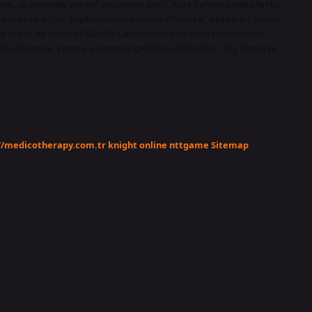
yan, ısı yayarak yakan” anlamına gelir. Ateş kelimesinden farklı
rakmaz ve hiçbir şeyden yoksun kalmaz” ifadesi, ateşin bir insanı
nda sekar ne demek? SEKAR: Cehennemin üçüncü tabakasıdır.
nden türemiş, yanma anlamına geldiğini söylediler. Hiç kimseye…
//medicotherapy.com.tr
knight online
nttgame
Sitemap