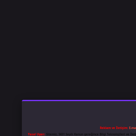
Reklam ve İletişim:
E-ma
Yasal Uyarı:
Sitemiz, 5651 Sayılı Kanun gereğince Bilgi Teknolojileri ve İl