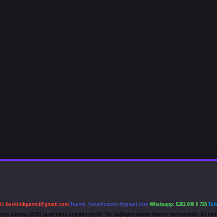
il:
backlinkpaneli@gmail.com
Teams:
forumhizmeti@gmail.com
Whatsapp: 0262 606 0 726
Tel
etişim Kurumu (BTK) tarafından onaylanmış bir Yer Sağlayıcı olarak hizmet vermektedir. Bu ned