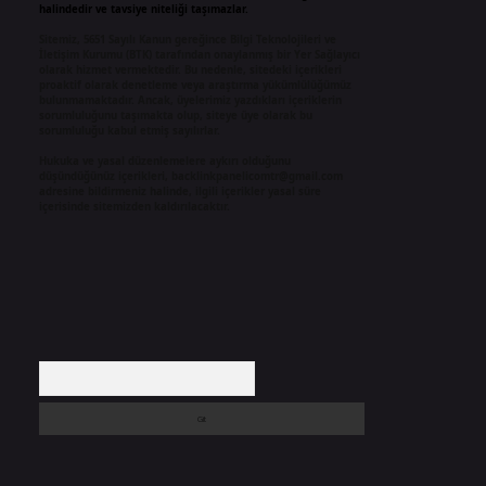
halindedir ve tavsiye niteliği taşımazlar.
Sitemiz, 5651 Sayılı Kanun gereğince Bilgi Teknolojileri ve
İletişim Kurumu (BTK) tarafından onaylanmış bir Yer Sağlayıcı
olarak hizmet vermektedir. Bu nedenle, sitedeki içerikleri
proaktif olarak denetleme veya araştırma yükümlülüğümüz
bulunmamaktadır. Ancak, üyelerimiz yazdıkları içeriklerin
sorumluluğunu taşımakta olup, siteye üye olarak bu
sorumluluğu kabul etmiş sayılırlar.
Hukuka ve yasal düzenlemelere aykırı olduğunu
düşündüğünüz içerikleri,
backlinkpanelicomtr@gmail.com
adresine bildirmeniz halinde, ilgili içerikler yasal süre
içerisinde sitemizden kaldırılacaktır.
Arama