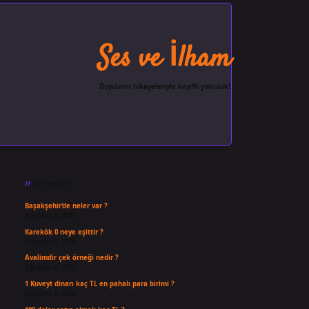
Ses ve İlham
Duyuların hikayeleriyle keyifli yolculuk!
Sidebar
ilbet giriş
famecasino
ilbet g
Son Yazılar
Başakşehir’de neler var ?
Ağustos 6, 2026
Karekök 0 neye eşittir ?
Ağustos 5, 2026
Avalimdir çek örneği nedir ?
Ağustos 4, 2026
1 Kuveyt dinarı kaç TL en pahalı para birimi ?
Ağustos 3, 2026