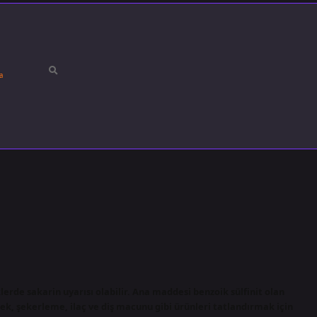
a
klerde sakarin uyarısı olabilir. Ana maddesi benzoik sülfinit olan
ek, şekerleme, ilaç ve diş macunu gibi ürünleri tatlandırmak için