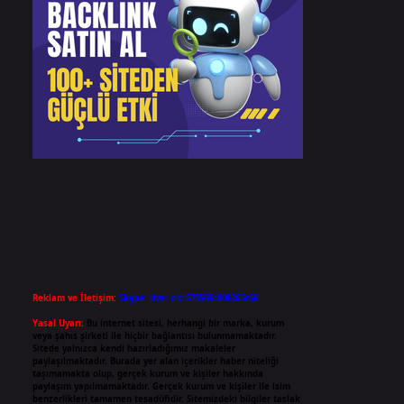
Reklam ve İletişim:
Skype: live:.cid.575569c608265c69
Yasal Uyarı:
Bu internet sitesi, herhangi bir marka, kurum
veya şahıs şirketi ile hiçbir bağlantısı bulunmamaktadır.
Sitede yalnızca kendi hazırladığımız makaleler
paylaşılmaktadır. Burada yer alan içerikler haber niteliği
taşımamakta olup, gerçek kurum ve kişiler hakkında
paylaşım yapılmamaktadır. Gerçek kurum ve kişiler ile isim
benzerlikleri tamamen tesadüfidir. Sitemizdeki bilgiler taslak