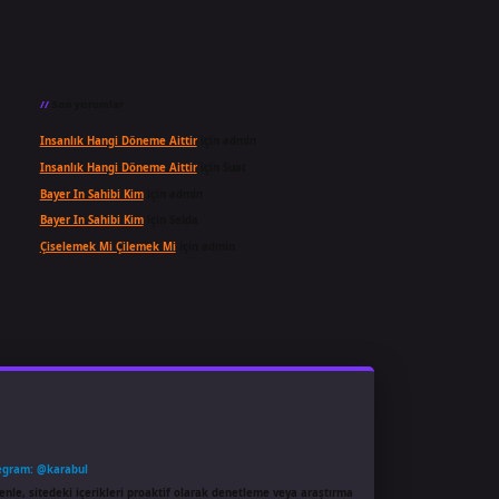
Son yorumlar
Insanlık Hangi Döneme Aittir
için
admin
Insanlık Hangi Döneme Aittir
için
Suat
Bayer In Sahibi Kim
için
admin
Bayer In Sahibi Kim
için
Selda
Çiselemek Mi Çilemek Mi
için
admin
egram: @karabul
enle, sitedeki içerikleri proaktif olarak denetleme veya araştırma