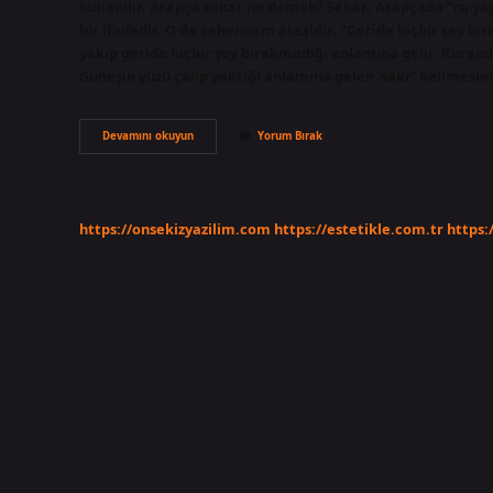
kullanılır. Arapça sekar ne demek? Sekar; Arapçada “ısı ya
bir ifadedir. O da cehennem ateşidir. “Geride hiçbir şey bı
yakıp geride hiçbir şey bırakmadığı anlamına gelir. Kura
Güneşin yüzü çalıp yaktığı anlamına gelen ‘sakr’ kelimesi
Sakari
Devamını okuyun
Yorum Bırak
Ne
Demek
https://onsekizyazilim.com
https://estetikle.com.tr
https: