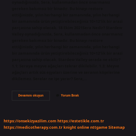
oynadığınızda, Sera, kullanmadan önce onarmanız
gereken bakımsız bir binadır. Bu binayı restore
ettiğinizde, yılın herhangi bir zamanında, yılın herhangi
bir zamanında ürün yetiştirebileceğiniz 10×12’lik bir arazi
parçasına sahip olacak. 18 Ekim 2021Sera Nedir? Stardew
Valley oynadığınızda, Sera, kullanmadan önce onarmanız
gereken bakımsız bir binadır. Bu binayı restore
ettiğinizde, yılın herhangi bir zamanında, yılın herhangi
bir zamanında ürün yetiştirebileceğiniz 10×12’lik bir arazi
parçasına sahip olacak. Stardew Valley serada ne ekilir?
1.1: Seraya meyve ağaçları tekrar dikilebilir. 1.3: Meyve
ağaçları artık süs eşyaları üzerine ve seranın köşelerine
dikilemez. Seralar ne işe yarar? Sera,…
Sera
Devamını okuyun
Yorum Bırak
Ne
Işe
Yarar
Stardew
Valley
https://onsekizyazilim.com
https://estetikle.com.tr
https://medicotherapy.com.tr
knight online
nttgame
Sitemap