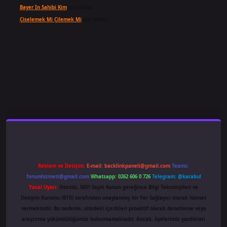
Bayer In Sahibi Kim
için
Selda
Çiselemek Mi Çilemek Mi
için
admin
ş
famecasino
ilbet giriş
www.betexper.xyz/
Reklam ve İletişim:
E-mail:
backlinkpaneli@gmail.com
Teams:
forumhizmeti@gmail.com
Whatsapp: 0262 606 0 726
Telegram: @karabul
Yasal Uyarı:
Sitemiz, 5651 Sayılı Kanun gereğince Bilgi Teknolojileri ve
İletişim Kurumu (BTK) tarafından onaylanmış bir Yer Sağlayıcı olarak hizmet
vermektedir. Bu nedenle, sitedeki içerikleri proaktif olarak denetleme veya
araştırma yükümlülüğümüz bulunmamaktadır. Ancak, üyelerimiz yazdıkları