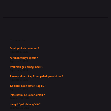
Sidebar
Son Yazılar
Başakşehir’de neler var ?
Ağustos 6, 2026
Karekök 0 neye eşittir ?
Ağustos 5, 2026
Avalimdir çek örneği nedir ?
Ağustos 4, 2026
1 Kuveyt dinarı kaç TL en pahalı para birimi ?
Ağustos 3, 2026
100 dolar satın almak kaç TL ?
Ağustos 3, 2026
İhlas hatmi ne kadar olmalı ?
Temmuz 31, 2026
Hangi köpek daha güçlü ?
Temmuz 30, 2026