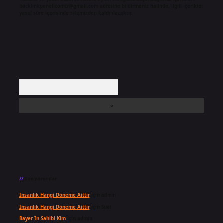
backlinkpanelicomtr@gmail.com
adresine bildirmeniz halinde, ilgili içerikler
yasal süre içerisinde sitemizden kaldırılacaktır.
Arama
Son yorumlar
Insanlık Hangi Döneme Aittir
için
admin
Insanlık Hangi Döneme Aittir
için
Suat
Bayer In Sahibi Kim
için
admin