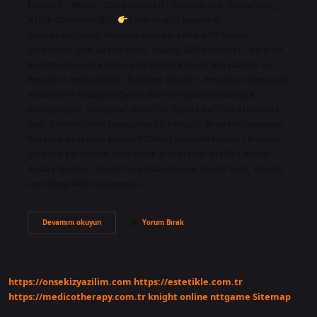
Livaneli – Müzik: Zülfü Livaneli – Düzenleme: Onno Tunç,
Atilla Özdemiroğlu)
Şarkıyı sola kaydırıp
dinleyebilirsiniz. Belalım bestesi kime ait? Sorun
çıkaralım. Söz: Sezen Aksu. Müzik: Zülfü Livaneli. Belalım
benim söz müzik kime ait? Şükrü Kekevi’nin yazdığı ve
Emrah’ın bestelediği “Belalım Benim”, Emrah’ın duygusal
ve samimi müziğini Ziynet Sali’nin eşsiz yorumuyla
birleştiriyor. Duygusal sözler ve Ziynet Sali’nin etkileyici
sesi, dinleyicilere unutulmaz bir müzik deneyimi sunuyor.
Belalım bestecisi kimdir? Zülfü LivaneliBelalım / Besteci
Şinanay şarkısının sözü kime ait? Metin: Melih Cevdet
Anday Besteci: Onno Tunç Düzenleme: Onno Tunç, Istvan
Leel Össy Ada vapurunun…
Belalım
Devamını okuyun
Yorum Bırak
Şarkı
Sözü
Kime
Ait
https://onsekizyazilim.com
https://estetikle.com.tr
https://medicotherapy.com.tr
knight online
nttgame
Sitemap