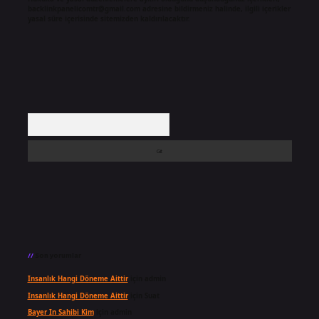
backlinkpanelicomtr@gmail.com
adresine bildirmeniz halinde, ilgili içerikler
yasal süre içerisinde sitemizden kaldırılacaktır.
Arama
Son yorumlar
Insanlık Hangi Döneme Aittir
için
admin
Insanlık Hangi Döneme Aittir
için
Suat
Bayer In Sahibi Kim
için
admin