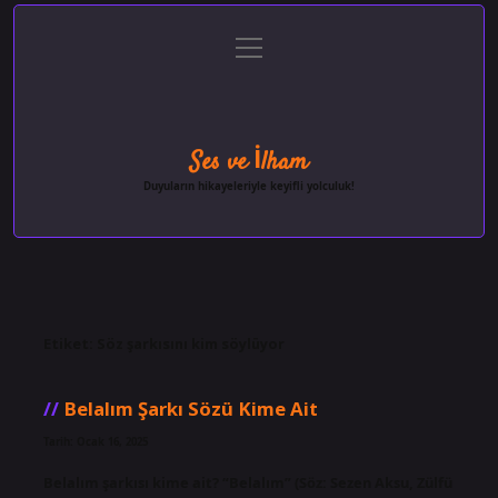
menüyü
Anasayfa
Gizlilik Politikası
Yasal Uyarı
aç
Hakkımızda
Ses ve İlham
Duyuların hikayeleriyle keyifli yolculuk!
Etiket:
Söz şarkısını kim söylüyor
Belalım Şarkı Sözü Kime Ait
Tarih: Ocak 16, 2025
Belalım şarkısı kime ait? “Belalım” (Söz: Sezen Aksu, Zülfü