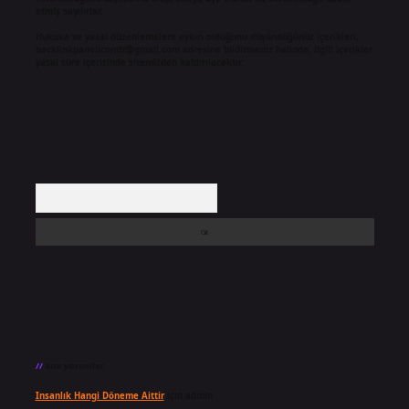
etmiş sayılırlar.
Hukuka ve yasal düzenlemelere aykırı olduğunu düşündüğünüz içerikleri,
backlinkpanelicomtr@gmail.com
adresine bildirmeniz halinde, ilgili içerikler
yasal süre içerisinde sitemizden kaldırılacaktır.
Arama
Son yorumlar
Insanlık Hangi Döneme Aittir
için
admin