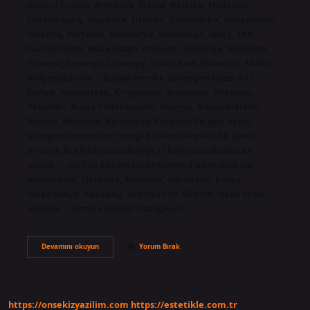
üyeleri Fransa, Almanya, İtalya, Belçika, Hollanda,
Lüksemburg, İngiltere, İrlanda, Danimarka, Yunanistan,
İspanya, Portekiz, Avusturya, Finlandiya, İsveç, Çek
Cumhuriyeti, Macaristan, Polonya, Slovenya, Slovakya,
Estonya, Letonya, Litvanya, Kıbrıs Rum Yönetimi, Malta,
Bulgaristan ve … Bosna-Hersek Schengen üyesi mi?
Suriye, Yunanistan, Kırgızistan, Romanya, Ukrayna,
Pakistan, Rusya Federasyonu, Nijerya, Bosna-Hersek,
Yemen, Moldova, Belarus ve Karadağ ile geri kabul
anlaşmalarımız var. Hangi Balkan Ülkeleri AB üyesi?
Birleşik KrallıkAvrupa Birliği 27 bağımsız devletten
oluşur. … Birliğe katılmayı bekleyen 9 aday ülke var:
Arnavutluk, Ukrayna, Moldova, Gürcistan, Kuzey
Makedonya, Karadağ, Sırbistan ve Türkiye. Daha fazla
makale… Avrupa ülkeleri hangileri?…
Bosna
Devamını okuyun
Yorum Bırak
Hersek
Avrupa
Birliği
Üyesi
Mi
https://onsekizyazilim.com
https://estetikle.com.tr