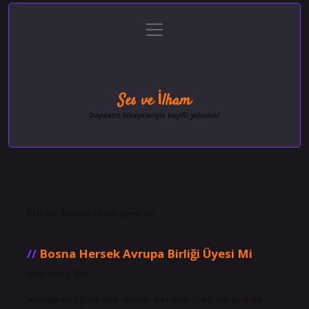
menüyü
Anasayfa
Gizlilik Politikası
Yasal Uyarı
aç
Hakkımızda
Ses ve İlham
Duyuların hikayeleriyle keyifli yolculuk!
Etiket:
Sırbistan AB üyesi mi
Bosna Hersek Avrupa Birliği Üyesi Mi
Tarih: Ekim 8, 2024
Avrupa Birliği’ne üye ülkeler hangileri? AB’nin şu anki