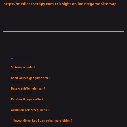
https://medicotherapy.com.tr
knight online
nttgame
Sitemap
Sidebar
Son Yazılar
Su trompu nedir ?
Ağustos 8, 2026
Kabız olunca gaz çıkarır mı ?
Ağustos 7, 2026
Başakşehir’de neler var ?
Ağustos 6, 2026
Karekök 0 neye eşittir ?
Ağustos 5, 2026
Avalimdir çek örneği nedir ?
Ağustos 4, 2026
1 Kuveyt dinarı kaç TL en pahalı para birimi ?
Ağustos 3, 2026