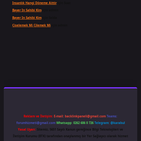
Insanlık Hangi Döneme Aittir
için
Suat
Bayer In Sahibi Kim
için
admin
Bayer In Sahibi Kim
için
Selda
Çiselemek Mi Çilemek Mi
için
admin
ş
famecasino
ilbet giriş
www.betexper.xyz/
Reklam ve İletişim:
E-mail:
backlinkpaneli@gmail.com
Teams:
forumhizmeti@gmail.com
Whatsapp: 0262 606 0 726
Telegram: @karabul
Yasal Uyarı:
Sitemiz, 5651 Sayılı Kanun gereğince Bilgi Teknolojileri ve
İletişim Kurumu (BTK) tarafından onaylanmış bir Yer Sağlayıcı olarak hizmet